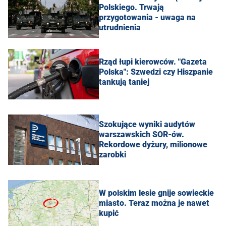
Polskiego. Trwają
przygotowania - uwaga na
utrudnienia
Rząd łupi kierowców. "Gazeta
Polska": Szwedzi czy Hiszpanie
tankują taniej
Szokujące wyniki audytów
warszawskich SOR-ów.
Rekordowe dyżury, milionowe
zarobki
W polskim lesie gnije sowieckie
miasto. Teraz można je nawet
kupić