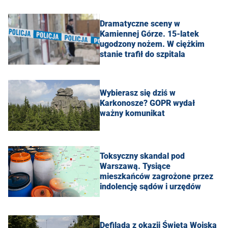
Dramatyczne sceny w
Kamiennej Górze. 15-latek
ugodzony nożem. W ciężkim
stanie trafił do szpitala
Wybierasz się dziś w
Karkonosze? GOPR wydał
ważny komunikat
Toksyczny skandal pod
Warszawą. Tysiące
mieszkańców zagrożone przez
indolencję sądów i urzędów
Defilada z okazji Święta Wojska