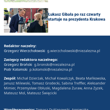
Łukasz Gibała po raz czwarty
startuje na prezydenta Krakowa
Redaktor naczelny:
Grzegorz Wierzchołowski
g.wierzcholowski@niezalezna.pl
Zastępcy redaktora naczelnego:
Grzegorz Broński
g.bronski@niezalezna.pl
Piotr Kotomski
p.kotomski@niezalezna.pl
Zespół:
Michał Dzierżak, Michał Kowalczyk, Beata Mańkowska,
Janusz Milewski, Tomasz Grodecki, Sabina Treffler, Aleksander
Mimier, Przemysław Obłuski, Magdalena Żuraw, Anna Zyzek,
Mateusz Mol, Mateusz Święcicki
Współpracownicy:
Tomasz Duklanowski, Agnieszka