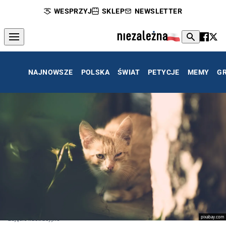
WESPRZYJ
SKLEP
NEWSLETTER
NAJNOWSZE
POLSKA
ŚWIAT
PETYCJE
MEMY
G
pixabay.com
zdjęcie ilustracyjne