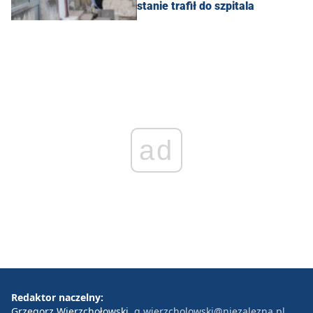
stanie trafił do szpitala
ad
Redaktor naczelny:
Grzegorz Wierzchołowski
g.wierzcholowski@niezalezna.pl