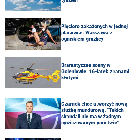
tydzień
Pięcioro zakażonych w jednej
placówce. Warszawa z
ogniskiem gruźlicy
Dramatyczne sceny w
Goleniowie. 16-latek z ranami
kłutymi
Czarnek chce utworzyć nową
służbę mundurową. "Takich
skandali nie ma w żadnym
cywilizowanym państwie"