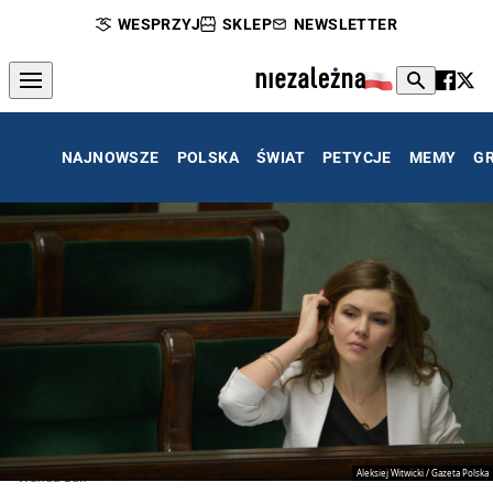
WESPRZYJ
SKLEP
NEWSLETTER
NAJNOWSZE
POLSKA
ŚWIAT
PETYCJE
MEMY
G
Aleksiej Witwicki / Gazeta Polska
Wanda Buk