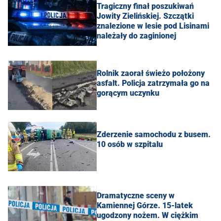
Tragiczny finał poszukiwań
Jowity Zielińskiej. Szczątki
znalezione w lesie pod Lisinami
należały do zaginionej
Rolnik zaorał świeżo położony
asfalt. Policja zatrzymała go na
gorącym uczynku
Zderzenie samochodu z busem.
10 osób w szpitalu
Dramatyczne sceny w
Kamiennej Górze. 15-latek
ugodzony nożem. W ciężkim