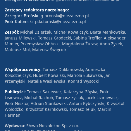
Zastępcy redaktora naczelnego:
Grzegorz Broński
g.bronski@niezalezna.pl
Piotr Kotomski
p.kotomski@niezalezna.pl
Zespół:
Michał Dzierżak, Michał Kowalczyk, Beata Mańkowska,
Janusz Milewski, Tomasz Grodecki, Sabina Treffler, Aleksander
Mimier, Przemysław Obłuski, Magdalena Żuraw, Anna Zyzek,
Mateusz Mol, Mateusz Święcicki
Współpracownicy:
Tomasz Duklanowski, Agnieszka
Kołodziejczyk, Hubert Kowalski, Mariola Łukawska, Jan
Przemyłski, Natalia Wasilewska, Konrad Wysocki
Publicyści:
Tomasz Sakiewicz, Katarzyna Gójska, Piotr
Lisiewicz, Michał Rachoń, Tomasz Łysiak, Jacek Liziniewicz,
Piotr Nisztor, Adrian Stankowski, Antoni Rybczyński, Krzysztof
Wołodźko, Krzysztof Karnkowski, Tomasz Teluk, Marcin
Herman
Wydawca:
Słowo Niezależne Sp. z o.o.