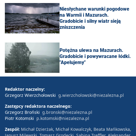
Niesłychane warunki pogodowe
na Warmii i Mazurach.
Gradobicie i silny wiatr sieją
zniszczenia
Potężna ulewa na Mazurach.
Gradobicie i powywracane łódki.
"Apelujemy"
Redaktor naczelny:
Grzegorz Wierzchołowski
g.wierzcholowski@niezalezna.pl
Zastępcy redaktora naczelnego:
Grzegorz Broński
g.bronski@niezalezna.pl
Piotr Kotomski
p.kotomski@niezalezna.pl
Zespół:
Michał Dzierżak, Michał Kowalczyk, Beata Mańkowska,
Janusz Milewski, Tomasz Grodecki, Sabina Treffler, Aleksander