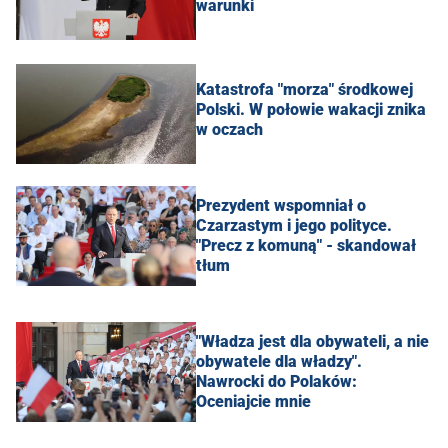
warunki
Katastrofa "morza" środkowej
Polski. W połowie wakacji znika
w oczach
Prezydent wspomniał o
Czarzastym i jego polityce.
"Precz z komuną" - skandował
tłum
"Władza jest dla obywateli, a nie
obywatele dla władzy".
Nawrocki do Polaków:
Oceniajcie mnie