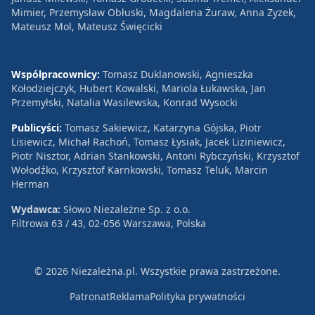
Mimier, Przemysław Obłuski, Magdalena Żuraw, Anna Zyzek,
Mateusz Mol, Mateusz Święcicki
Współpracownicy:
Tomasz Duklanowski, Agnieszka
Kołodziejczyk, Hubert Kowalski, Mariola Łukawska, Jan
Przemyłski, Natalia Wasilewska, Konrad Wysocki
Publicyści:
Tomasz Sakiewicz, Katarzyna Gójska, Piotr
Lisiewicz, Michał Rachoń, Tomasz Łysiak, Jacek Liziniewicz,
Piotr Nisztor, Adrian Stankowski, Antoni Rybczyński, Krzysztof
Wołodźko, Krzysztof Karnkowski, Tomasz Teluk, Marcin
Herman
Wydawca:
Słowo Niezależne Sp. z o.o.
Filtrowa 63 / 43, 02-056 Warszawa, Polska
© 2026 Niezależna.pl. Wszystkie prawa zastrzeżone.
Patronat
Reklama
Polityka prywatności