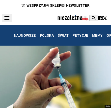
WESPRZYJ
SKLEP
NEWSLETTER
NAJNOWSZE
POLSKA
ŚWIAT
PETYCJE
MEMY
G
flickr