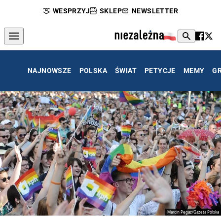
WESPRZYJ
SKLEP
NEWSLETTER
NAJNOWSZE
POLSKA
ŚWIAT
PETYCJE
MEMY
G
Marcin Pegaz/Gazeta Polska