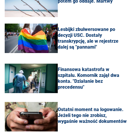
potem go oddaje. Martwy
Lesbijki zbulwersowane po
decyzji USC. Dostały
transkrypcję, ale w rejestrze
dalej są "pannami"
Finansowa katastrofa w
szpitalu. Komornik zajął dwa
konta. "Działanie bez
precedensu"
Ostatni moment na logowanie.
Jeżeli tego nie zrobisz,
wygaśnie ważność dokumentów