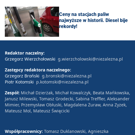
Ceny na stacjach paliw
najwyższe w historii. Diesel bije
rekordy!
Redaktor naczelny:
Grzegorz Wierzchołowski
g.wierzcholowski@niezalezna.pl
Zastępcy redaktora naczelnego:
Grzegorz Broński
g.bronski@niezalezna.pl
Piotr Kotomski
p.kotomski@niezalezna.pl
Zespół:
Michał Dzierżak, Michał Kowalczyk, Beata Mańkowska,
Janusz Milewski, Tomasz Grodecki, Sabina Treffler, Aleksander
Mimier, Przemysław Obłuski, Magdalena Żuraw, Anna Zyzek,
Mateusz Mol, Mateusz Święcicki
Współpracownicy:
Tomasz Duklanowski, Agnieszka