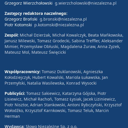
Grzegorz Wierzchołowski
g.wierzcholowski@niezalezna.pl
Zastępcy redaktora naczelnego:
Grzegorz Broński
g.bronski@niezalezna.pl
Piotr Kotomski
p.kotomski@niezalezna.pl
Zespół:
Michał Dzierżak, Michał Kowalczyk, Beata Mańkowska,
Janusz Milewski, Tomasz Grodecki, Sabina Treffler, Aleksander
Mimier, Przemysław Obłuski, Magdalena Żuraw, Anna Zyzek,
Mateusz Mol, Mateusz Święcicki
Współpracownicy:
Tomasz Duklanowski, Agnieszka
Kołodziejczyk, Hubert Kowalski, Mariola Łukawska, Jan
Przemyłski, Natalia Wasilewska, Konrad Wysocki
Publicyści:
Tomasz Sakiewicz, Katarzyna Gójska, Piotr
Lisiewicz, Michał Rachoń, Tomasz Łysiak, Jacek Liziniewicz,
Piotr Nisztor, Adrian Stankowski, Antoni Rybczyński, Krzysztof
Wołodźko, Krzysztof Karnkowski, Tomasz Teluk, Marcin
Herman
Wydawca:
Słowo Niezależne Sp. z o.o.