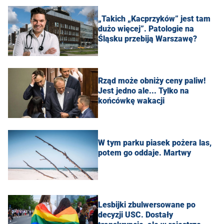
„Takich „Kacprzyków” jest tam
dużo więcej”. Patologie na
Śląsku przebiją Warszawę?
Rząd może obniży ceny paliw!
Jest jedno ale... Tylko na
końcówkę wakacji
W tym parku piasek pożera las,
potem go oddaje. Martwy
Lesbijki zbulwersowane po
decyzji USC. Dostały