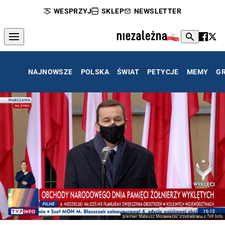
WESPRZYJ
SKLEP
NEWSLETTER
NAJNOWSZE
POLSKA
ŚWIAT
PETYCJE
MEMY
G
premier Mateusz Morawiecki/ zrzut ekranu z TVP Info