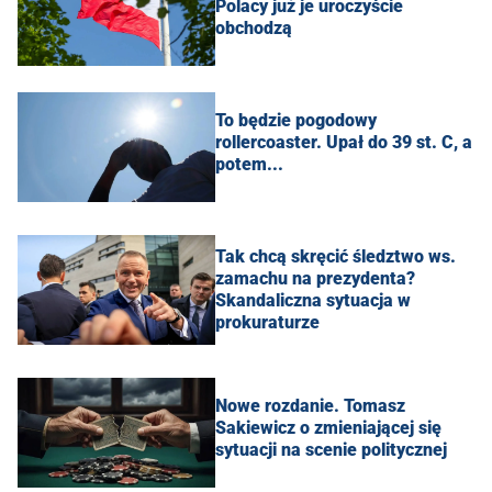
Polacy już je uroczyście
obchodzą
To będzie pogodowy
rollercoaster. Upał do 39 st. C, a
potem...
Tak chcą skręcić śledztwo ws.
zamachu na prezydenta?
Skandaliczna sytuacja w
prokuraturze
Nowe rozdanie. Tomasz
Sakiewicz o zmieniającej się
sytuacji na scenie politycznej