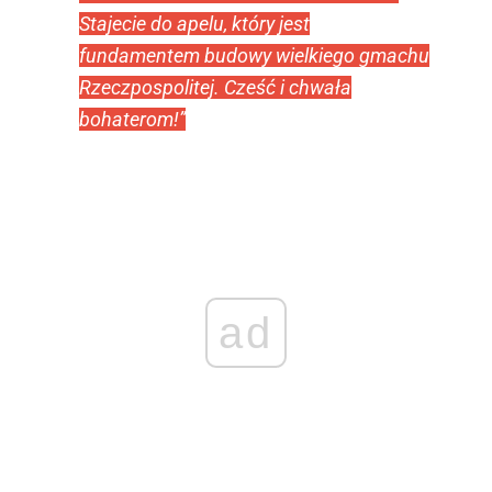
Stajecie do apelu, który jest
fundamentem budowy wielkiego gmachu
Rzeczpospolitej. Cześć i chwała
bohaterom!”
ad