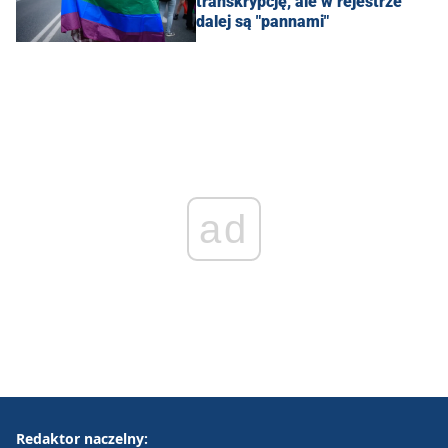
transkrypcję, ale w rejestrze
dalej są "pannami"
ad
Redaktor naczelny: