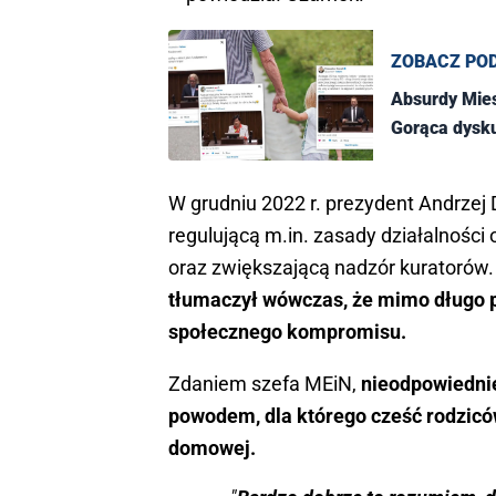
ZOBACZ PO
Absurdy Mie
Gorąca dysku
W grudniu 2022 r. prezydent Andrze
regulującą m.in. zasady działalności 
oraz zwiększającą nadzór kuratorów. A
tłumaczył wówczas, że mimo długo p
społecznego kompromisu.
Zdaniem szefa MEiN,
nieodpowiednie
powodem, dla którego cześć rodziców
domowej.