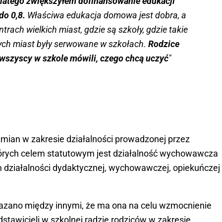
dlatego zwiększyłem dofinansowanie edukacji
do 0,8.
Właściwa edukacja domowa jest dobra, a
rach wielkich miast, gdzie są szkoły, gdzie takie
ych miast były serwowane w szkołach.
Rodzice
 wszyscy w szkole mówili, czego chcą uczyć
"
zmian w zakresie działalności prowadzonej przez
których celem statutowym jest działalność wychowawcza
m działalności dydaktycznej, wychowawczej, opiekuńczej
azano między innymi, że ma ona na celu wzmocnienie
edstawicieli w szkolnej radzie rodziców w zakresie