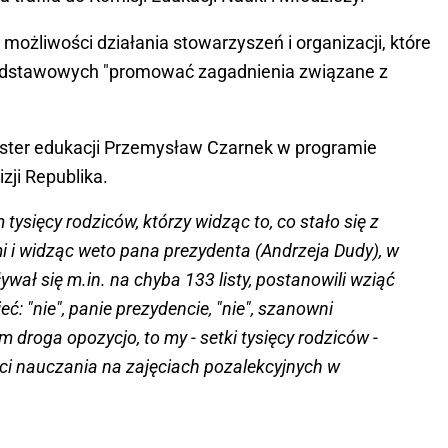
możliwości działania stowarzyszeń i organizacji, które
 podstawowych "promować zagadnienia związane z
ister edukacji Przemysław Czarnek w programie
zji Republika.
ysięcy rodziców, którzy widząc to, co stało się z
 i widząc weto pana prezydenta (Andrzeja Dudy), w
wał się m.in. na chyba 133 listy, postanowili wziąć
ć: "nie", panie prezydencie, "nie", szanowni
 droga opozycjo, to my - setki tysięcy rodziców -
i nauczania na zajęciach pozalekcyjnych w