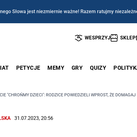
nego Słowa jest niezmiernie ważne! Razem ratujmy niezależn
WESPRZYJ
SKLEP
IAT
PETYCJE
MEMY
GRY
QUIZY
POLITYK
IE "CHROŃMY DZIECI": RODZICE POWIEDZIELI WPROST, ŻE DOMAGA
LSKA
31.07.2023, 20:56