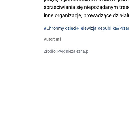
sprzeciwiania się niepożądanym treś
inne organizacje, prowadzące działal
#Chrońmy dzieci
#Telewizja Republika
#Prze
Autor:
mś
Źródło: PAP, niezalezna.pl