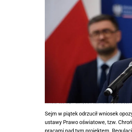
Minister edukacji Przemysław Czarnek jest pewien, że 
Sejm w piątek odrzucił wniosek opozy
ustawy Prawo oświatowe, tzw. Chroń
pracami nad tym projektem. Regulacja 