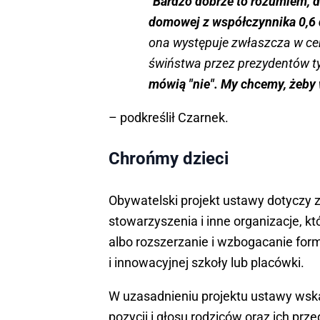
"
Bardzo dobrze to rozumiem, 
domowej z współczynnika 0,6 
ona występuje zwłaszcza w cent
świństwa przez prezydentów t
mówią "nie". My chcemy, żeby
– podkreślił Czarnek.
Chrońmy dzieci
Obywatelski projekt ustawy dotyczy 
stowarzyszenia i inne organizacje, 
albo rozszerzanie i wzbogacanie for
i innowacyjnej szkoły lub placówki.
W uzasadnieniu projektu ustawy wsk
pozycji i głosu rodziców oraz ich prz