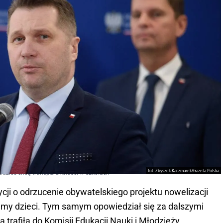
fot. Zbyszek Kaczmarek/Gazeta Polska
rodzice chcą transparentności w szkołach
cji o odrzucenie obywatelskiego projektu nowelizacji
my dzieci. Tym samym opowiedział się za dalszymi
trafiła do Komisji Edukacji Nauki i Młodzieży.