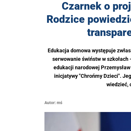
Czarnek o proj
Rodzice powiedzie
transpar
Edukacja domowa występuje zwłasz
serwowanie świństw w szkołach - 
edukacji narodowej Przemysław C
inicjatywy "Chrońmy Dzieci". Jeg
wiedzieć, 
Autor:
mś