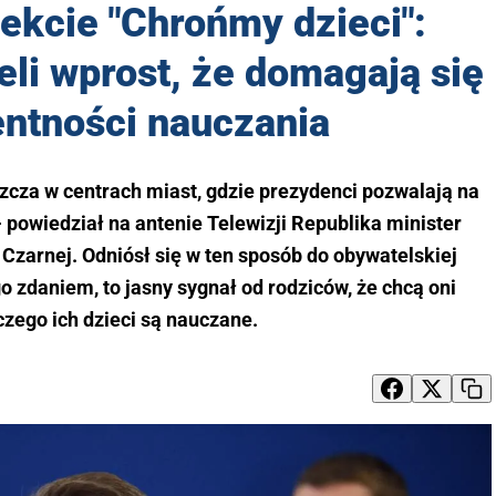
ekcie "Chrońmy dzieci":
li wprost, że domagają się
entności nauczania
cza w centrach miast, gdzie prezydenci pozwalają na
powiedział na antenie Telewizji Republika minister
zarnej. Odniósł się w ten sposób do obywatelskiej
o zdaniem, to jasny sygnał od rodziców, że chcą oni
czego ich dzieci są nauczane.