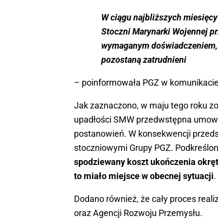
W ciągu najbliższych miesięc
Stoczni Marynarki Wojennej p
wymaganym doświadczeniem, p
pozostaną zatrudnieni
– poinformowała PGZ w komunikacie
Jak zaznaczono, w maju tego roku z
upadłości SMW przedwstępna umowa na
postanowień.
W konsekwencji przed
stoczniowymi Grupy PGZ. Podkreślon
spodziewany koszt ukończenia okręt
to miało miejsce w obecnej sytuacji
.
Dodano również, że cały proces rea
oraz Agencji Rozwoju Przemysłu.