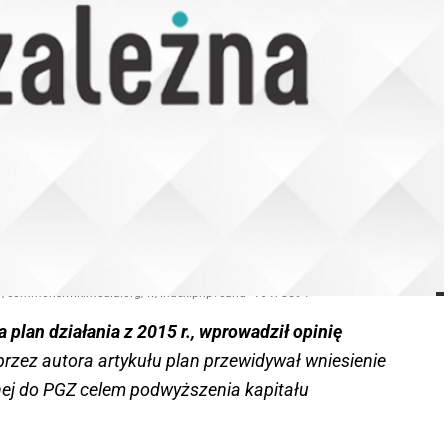
tps://commons.wikimedia.org/w/index.php?curid=16478594
a plan działania z 2015 r., wprowadził opinię
rzez autora artykułu plan przewidywał wniesienie
nej do PGZ celem podwyższenia kapitału