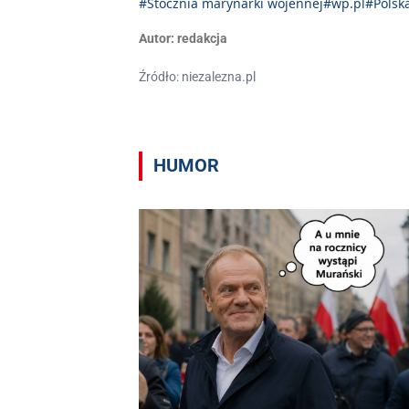
#Stocznia marynarki wojennej
#wp.pl
#Polsk
Autor:
redakcja
Źródło: niezalezna.pl
HUMOR