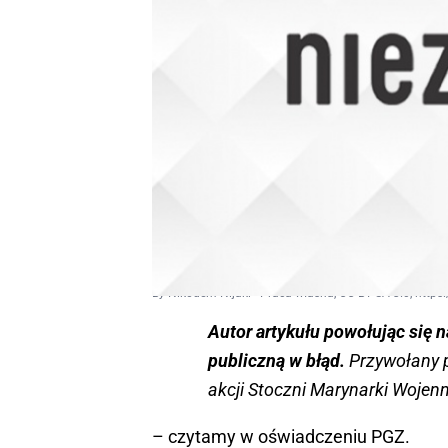
By Nikodem Nijaki - Praca własna, CC BY-SA 3.0, ht
Autor artykułu powołując się n
publiczną w błąd.
Przywołany p
akcji Stoczni Marynarki Wojen
– czytamy w oświadczeniu PGZ.