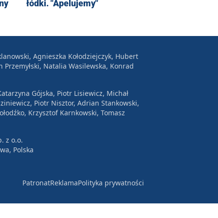
lny
łódki. "Apelujemy"
lanowski, Agnieszka Kołodziejczyk, Hubert
n Przemyłski, Natalia Wasilewska, Konrad
atarzyna Gójska, Piotr Lisiewicz, Michał
ziniewicz, Piotr Nisztor, Adrian Stankowski,
Wołodźko, Krzysztof Karnkowski, Tomasz
. z o.o.
awa, Polska
Patronat
Reklama
Polityka prywatności