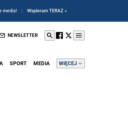
e media!
|
Wspieram TERAZ »
NEWSLETTER
A
SPORT
MEDIA
WIĘCEJ
E STANOWISKO OBEJMIE 1 LIPCA