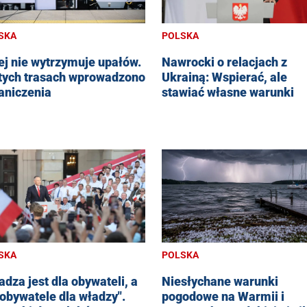
SKA
POLSKA
ej nie wytrzymuje upałów.
Nawrocki o relacjach z
tych trasach wprowadzono
Ukrainą: Wspierać, ale
aniczenia
stawiać własne warunki
SKA
POLSKA
adza jest dla obywateli, a
Niesłychane warunki
 obywatele dla władzy".
pogodowe na Warmii i