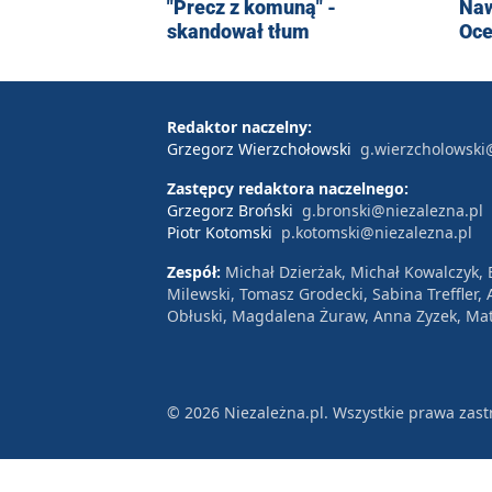
"Precz z komuną" -
Naw
skandował tłum
Oce
Redaktor naczelny:
Grzegorz Wierzchołowski
g.wierzcholowski
Zastępcy redaktora naczelnego:
Grzegorz Broński
g.bronski@niezalezna.pl
Piotr Kotomski
p.kotomski@niezalezna.pl
Zespół:
Michał Dzierżak, Michał Kowalczyk,
Milewski, Tomasz Grodecki, Sabina Treffler
Obłuski, Magdalena Żuraw, Anna Zyzek, Mat
© 2026 Niezależna.pl. Wszystkie prawa zast