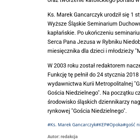
Ks. Marek Gancarczyk urodził się 1 
Wyższe Śląskie Seminarium Duchowne
kapłańskie. Po ukończeniu seminariu
Serca Pana Jezusa w Rybniku Niedob
miesięcznika dla dzieci i młodzieży "
W 2003 roku został redaktorem nacze
Funkcję tę pełnił do 24 stycznia 201
wydawnictwa Kurii Metropolitalnej "
Gościa Niedzielnego". Na początku c
środowisko śląskich dziennikarzy nag
rynkowej "Gościa Niedzielnego".
#Ks. Marek Gancarczyk
#KEP
#Opoka
#gość n
Autor:
redakcja