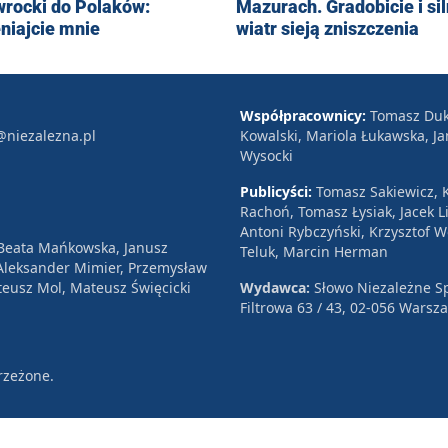
rocki do Polaków:
Mazurach. Gradobicie i si
niajcie mnie
wiatr sieją zniszczenia
Współpracownicy:
Tomasz Duk
@niezalezna.pl
Kowalski, Mariola Łukawska, Ja
Wysocki
Publicyści:
Tomasz Sakiewicz, K
Rachoń, Tomasz Łysiak, Jacek Li
Antoni Rybczyński, Krzysztof 
 Beata Mańkowska, Janusz
Teluk, Marcin Herman
, Aleksander Mimier, Przemysław
eusz Mol, Mateusz Święcicki
Wydawca:
Słowo Niezależne Sp
Filtrowa 63 / 43, 02-056 Warsz
rzeżone.