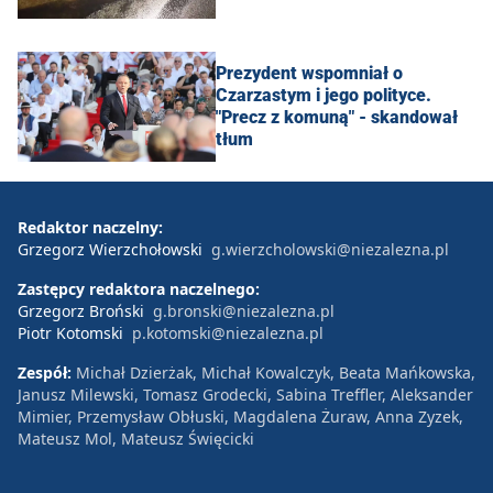
Prezydent wspomniał o
Czarzastym i jego polityce.
"Precz z komuną" - skandował
tłum
Redaktor naczelny:
Grzegorz Wierzchołowski
g.wierzcholowski@niezalezna.pl
Zastępcy redaktora naczelnego:
Grzegorz Broński
g.bronski@niezalezna.pl
Piotr Kotomski
p.kotomski@niezalezna.pl
Zespół:
Michał Dzierżak, Michał Kowalczyk, Beata Mańkowska,
Janusz Milewski, Tomasz Grodecki, Sabina Treffler, Aleksander
Mimier, Przemysław Obłuski, Magdalena Żuraw, Anna Zyzek,
Mateusz Mol, Mateusz Święcicki