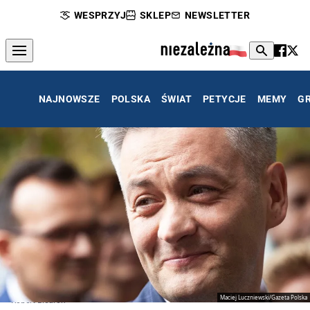
WESPRZYJ
SKLEP
NEWSLETTER
NAJNOWSZE
POLSKA
ŚWIAT
PETYCJE
MEMY
G
Maciej Luczniewski/Gazeta Polska
Robert Biedroń