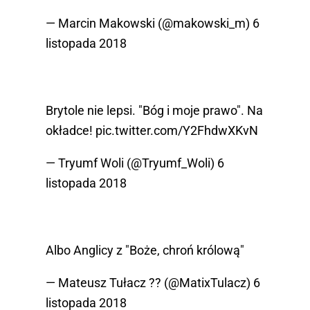
— Marcin Makowski (@makowski_m)
6
listopada 2018
Brytole nie lepsi. "Bóg i moje prawo". Na
okładce!
pic.twitter.com/Y2FhdwXKvN
— Tryumf Woli (@Tryumf_Woli)
6
listopada 2018
Albo Anglicy z "Boże, chroń królową"
— Mateusz Tułacz ?? (@MatixTulacz)
6
listopada 2018