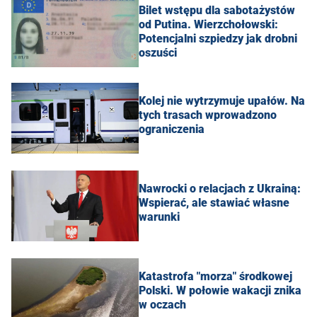
Bilet wstępu dla sabotażystów
od Putina. Wierzchołowski:
Potencjalni szpiedzy jak drobni
oszuści
Kolej nie wytrzymuje upałów. Na
tych trasach wprowadzono
ograniczenia
Nawrocki o relacjach z Ukrainą:
Wspierać, ale stawiać własne
warunki
Katastrofa "morza" środkowej
Polski. W połowie wakacji znika
w oczach