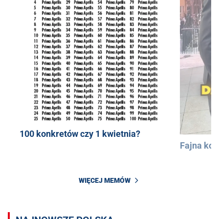
100 konkretów czy 1 kwietnia?
Fajna kos
WIĘCEJ MEMÓW