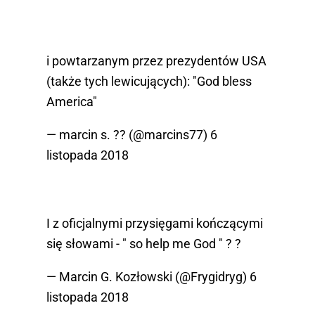
i powtarzanym przez prezydentów USA
(także tych lewicujących): "God bless
America"
— marcin s. ?? (@marcins77)
6
listopada 2018
I z oficjalnymi przysięgami kończącymi
się słowami - " so help me God " ? ?
— Marcin G. Kozłowski (@Frygidryg)
6
listopada 2018