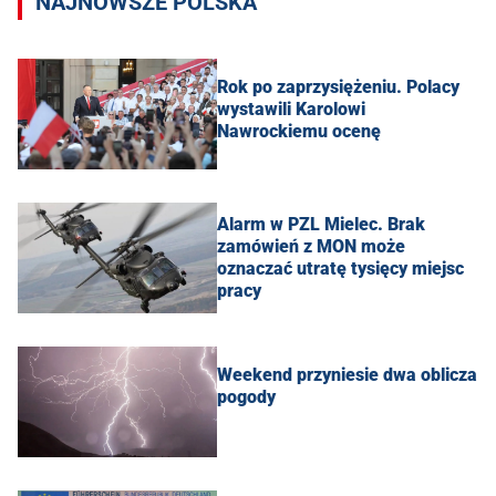
NAJNOWSZE POLSKA
Rok po zaprzysiężeniu. Polacy
wystawili Karolowi
Nawrockiemu ocenę
Alarm w PZL Mielec. Brak
zamówień z MON może
oznaczać utratę tysięcy miejsc
pracy
Weekend przyniesie dwa oblicza
pogody