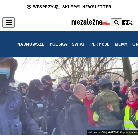
WESPRZYJ
SKLEP
NEWSLETTER
NAJNOWSZE
POLSKA
ŚWIAT
PETYCJE
MEMY
G
twitter.com/Wojtek82766136 printscreen