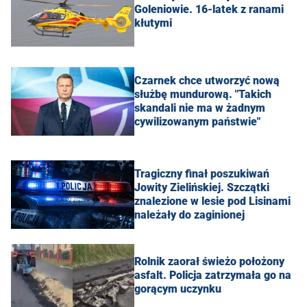
Goleniowie. 16-latek z ranami
kłutymi
Czarnek chce utworzyć nową
służbę mundurową. "Takich
skandali nie ma w żadnym
cywilizowanym państwie"
Tragiczny finał poszukiwań
Jowity Zielińskiej. Szczątki
znalezione w lesie pod Lisinami
należały do zaginionej
Rolnik zaorał świeżo położony
asfalt. Policja zatrzymała go na
gorącym uczynku