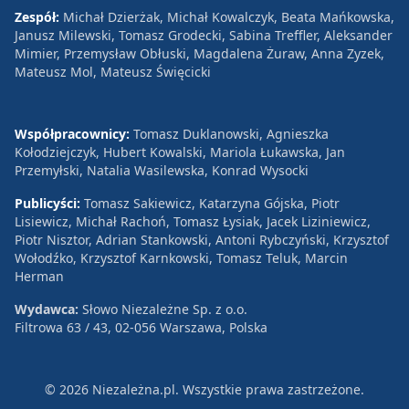
Zespół:
Michał Dzierżak, Michał Kowalczyk, Beata Mańkowska,
Janusz Milewski, Tomasz Grodecki, Sabina Treffler, Aleksander
Mimier, Przemysław Obłuski, Magdalena Żuraw, Anna Zyzek,
Mateusz Mol, Mateusz Święcicki
Współpracownicy:
Tomasz Duklanowski, Agnieszka
Kołodziejczyk, Hubert Kowalski, Mariola Łukawska, Jan
Przemyłski, Natalia Wasilewska, Konrad Wysocki
Publicyści:
Tomasz Sakiewicz, Katarzyna Gójska, Piotr
Lisiewicz, Michał Rachoń, Tomasz Łysiak, Jacek Liziniewicz,
Piotr Nisztor, Adrian Stankowski, Antoni Rybczyński, Krzysztof
Wołodźko, Krzysztof Karnkowski, Tomasz Teluk, Marcin
Herman
Wydawca:
Słowo Niezależne Sp. z o.o.
Filtrowa 63 / 43, 02-056 Warszawa, Polska
© 2026 Niezależna.pl. Wszystkie prawa zastrzeżone.