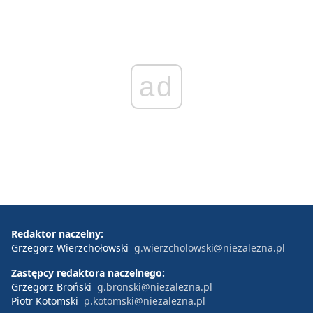
ad
Redaktor naczelny:
Grzegorz Wierzchołowski
g.wierzcholowski@niezalezna.pl
Zastępcy redaktora naczelnego:
Grzegorz Broński
g.bronski@niezalezna.pl
Piotr Kotomski
p.kotomski@niezalezna.pl