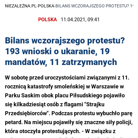
NIEZALEŻNA.PL
›
POLSKA
›
BILANS WCZORAJSZEGO PROTESTU? 193 
POLSKA
11.04.2021, 09:41
Bilans wczorajszego protestu?
193 wnioski o ukaranie, 19
mandatów, 11 zatrzymanych
W sobotę przed uroczystościami związanymi z 11.
rocznicą katastrofy smoleńskiej w Warszawie w
Parku Saskim obok placu Piłsudskiego pojawiło
się kilkadziesiąt osób z flagami "Strajku
Przedsiębiorców". Podczas protestu wybuchło parę
petard. Na miejscu pojawiły się znaczne siły policji,
która otoczyła protestujących. - W związku z