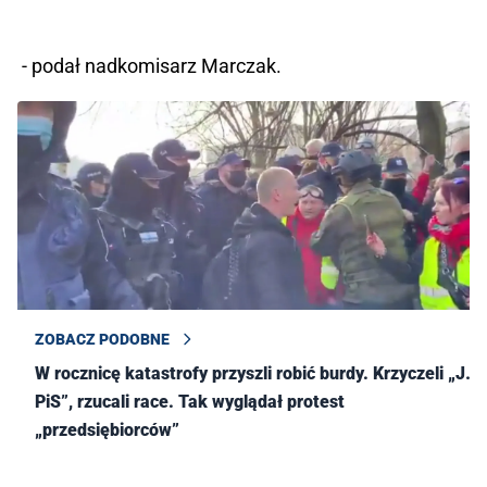
- podał nadkomisarz Marczak.
ZOBACZ PODOBNE
W rocznicę katastrofy przyszli robić burdy. Krzyczeli „J…ć
PiS”, rzucali race. Tak wyglądał protest
„przedsiębiorców”