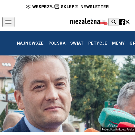
WESPRZYJ
SKLEP
NEWSLETTER
NAJNOWSZE
POLSKA
ŚWIAT
PETYCJE
MEMY
G
Robert Pawlik/Gazeta Polska
Robert Biedroń