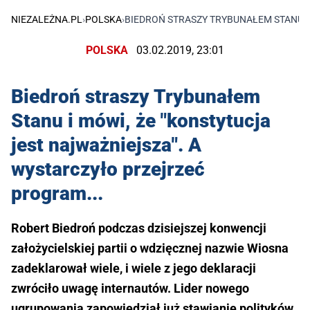
NIEZALEŻNA.PL
›
POLSKA
›
BIEDROŃ STRASZY TRYBUNAŁEM STANU I
POLSKA
03.02.2019, 23:01
Biedroń straszy Trybunałem
Stanu i mówi, że "konstytucja
jest najważniejsza". A
wystarczyło przejrzeć
program...
Robert Biedroń podczas dzisiejszej konwencji
założycielskiej partii o wdzięcznej nazwie Wiosna
zadeklarował wiele, i wiele z jego deklaracji
zwróciło uwagę internautów. Lider nowego
ugrupowania zapowiedział już stawianie polityków