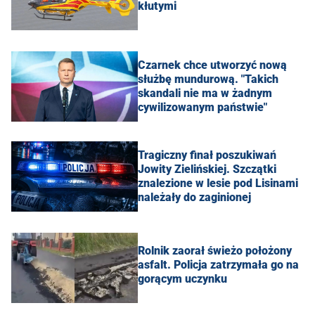
kłutymi
Czarnek chce utworzyć nową
służbę mundurową. "Takich
skandali nie ma w żadnym
cywilizowanym państwie"
Tragiczny finał poszukiwań
Jowity Zielińskiej. Szczątki
znalezione w lesie pod Lisinami
należały do zaginionej
Rolnik zaorał świeżo położony
asfalt. Policja zatrzymała go na
gorącym uczynku