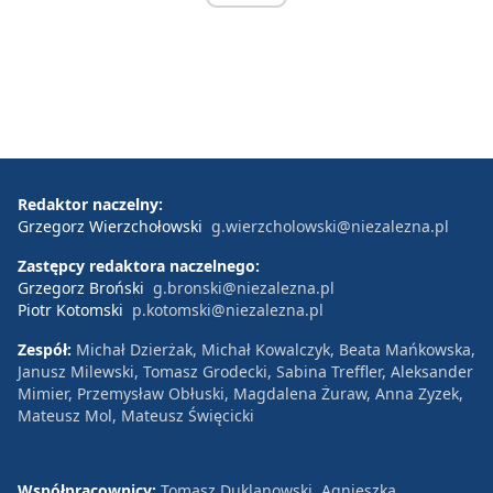
Redaktor naczelny:
Grzegorz Wierzchołowski
g.wierzcholowski@niezalezna.pl
Zastępcy redaktora naczelnego:
Grzegorz Broński
g.bronski@niezalezna.pl
Piotr Kotomski
p.kotomski@niezalezna.pl
Zespół:
Michał Dzierżak, Michał Kowalczyk, Beata Mańkowska,
Janusz Milewski, Tomasz Grodecki, Sabina Treffler, Aleksander
Mimier, Przemysław Obłuski, Magdalena Żuraw, Anna Zyzek,
Mateusz Mol, Mateusz Święcicki
Współpracownicy:
Tomasz Duklanowski, Agnieszka