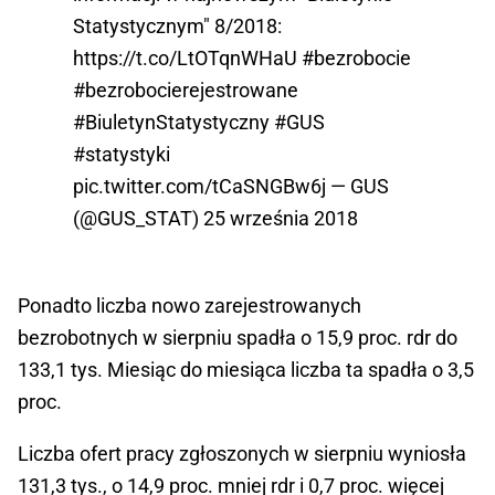
Statystycznym" 8/2018:
https://t.co/LtOTqnWHaU
#bezrobocie
#bezrobocierejestrowane
#BiuletynStatystyczny
#GUS
#statystyki
pic.twitter.com/tCaSNGBw6j
— GUS
(@GUS_STAT)
25 września 2018
Ponadto liczba nowo zarejestrowanych
bezrobotnych w sierpniu spadła o 15,9 proc. rdr do
133,1 tys. Miesiąc do miesiąca liczba ta spadła o 3,5
proc.
Liczba ofert pracy zgłoszonych w sierpniu wyniosła
131,3 tys., o 14,9 proc. mniej rdr i 0,7 proc. więcej