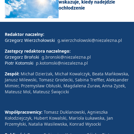
wskazuje, kiedy nadejdzie
ochłodzenie
Redaktor naczelny:
Grzegorz Wierzchołowski
g.wierzcholowski@niezalezna.pl
Zastępcy redaktora naczelnego:
Grzegorz Broński
g.bronski@niezalezna.pl
Piotr Kotomski
p.kotomski@niezalezna.pl
Zespół:
Michał Dzierżak, Michał Kowalczyk, Beata Mańkowska,
Janusz Milewski, Tomasz Grodecki, Sabina Treffler, Aleksander
Mimier, Przemysław Obłuski, Magdalena Żuraw, Anna Zyzek,
Mateusz Mol, Mateusz Święcicki
Współpracownicy:
Tomasz Duklanowski, Agnieszka
Kołodziejczyk, Hubert Kowalski, Mariola Łukawska, Jan
Przemyłski, Natalia Wasilewska, Konrad Wysocki