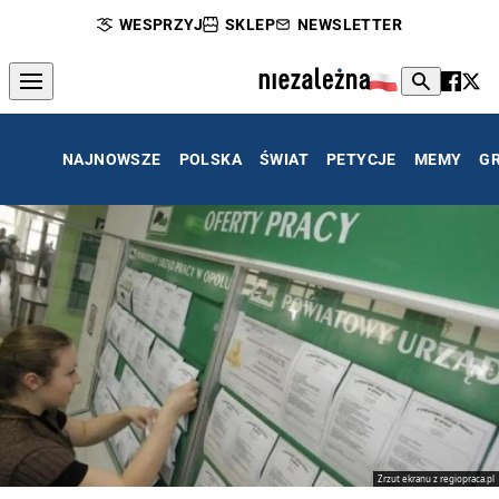
WESPRZYJ
SKLEP
NEWSLETTER
NAJNOWSZE
POLSKA
ŚWIAT
PETYCJE
MEMY
G
Zrzut ekranu z regiopraca.pl