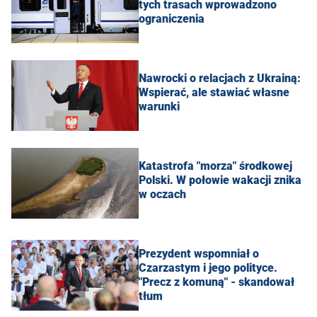
tych trasach wprowadzono
ograniczenia
Nawrocki o relacjach z Ukrainą:
Wspierać, ale stawiać własne
warunki
Katastrofa "morza" środkowej
Polski. W połowie wakacji znika
w oczach
Prezydent wspomniał o
Czarzastym i jego polityce.
"Precz z komuną" - skandował
tłum