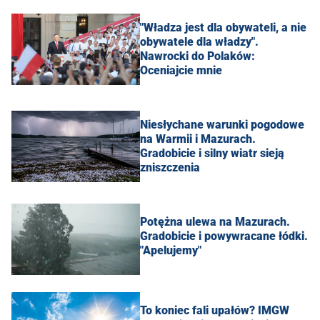
"Władza jest dla obywateli, a nie
obywatele dla władzy".
Nawrocki do Polaków:
Oceniajcie mnie
Niesłychane warunki pogodowe
na Warmii i Mazurach.
Gradobicie i silny wiatr sieją
zniszczenia
Potężna ulewa na Mazurach.
Gradobicie i powywracane łódki.
"Apelujemy"
To koniec fali upałów? IMGW