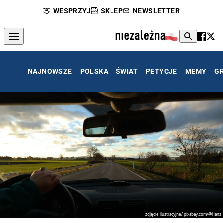
WESPRZYJ
SKLEP
NEWSLETTER
NAJNOWSZE
POLSKA
ŚWIAT
PETYCJE
MEMY
G
zdjęcie ilustracyjne/ pixabay.com/@Hans