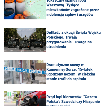
Toksyczny skandal pod
Warszawą. Tysiące
mieszkańców zagrożone przez
indolencję sądów i urzędów
Defilada z okazji Święta Wojska
Polskiego. Trwają
przygotowania - uwaga na
utrudnienia
Dramatyczne sceny w
Kamiennej Górze. 15-latek
ugodzony nożem. W ciężkim
stanie trafił do szpitala
Rząd łupi kierowców. "Gazeta
Polska": Szwedzi czy Hiszpanie