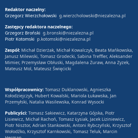
Redaktor naczelny:
Grzegorz Wierzchołowski
g.wierzcholowski@niezalezna.pl
Zastępcy redaktora naczelnego:
Grzegorz Broński
g.bronski@niezalezna.pl
Piotr Kotomski
p.kotomski@niezalezna.pl
Zespół:
Michał Dzierżak, Michał Kowalczyk, Beata Mańkowska,
Janusz Milewski, Tomasz Grodecki, Sabina Treffler, Aleksander
Mimier, Przemysław Obłuski, Magdalena Żuraw, Anna Zyzek,
Mateusz Mol, Mateusz Święcicki
Współpracownicy:
Tomasz Duklanowski, Agnieszka
Kołodziejczyk, Hubert Kowalski, Mariola Łukawska, Jan
Przemyłski, Natalia Wasilewska, Konrad Wysocki
Publicyści:
Tomasz Sakiewicz, Katarzyna Gójska, Piotr
Lisiewicz, Michał Rachoń, Tomasz Łysiak, Jacek Liziniewicz,
Piotr Nisztor, Adrian Stankowski, Antoni Rybczyński, Krzysztof
Wołodźko, Krzysztof Karnkowski, Tomasz Teluk, Marcin
Herman