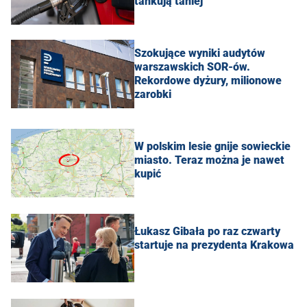
tankują taniej
Szokujące wyniki audytów
warszawskich SOR-ów.
Rekordowe dyżury, milionowe
zarobki
W polskim lesie gnije sowieckie
miasto. Teraz można je nawet
kupić
Łukasz Gibała po raz czwarty
startuje na prezydenta Krakowa