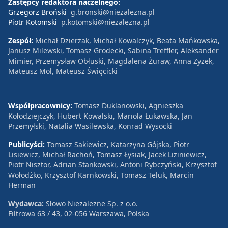
Zastępcy redaktora naczelnego:
Grzegorz Broński
g.bronski@niezalezna.pl
Piotr Kotomski
p.kotomski@niezalezna.pl
Zespół:
Michał Dzierżak, Michał Kowalczyk, Beata Mańkowska,
Janusz Milewski, Tomasz Grodecki, Sabina Treffler, Aleksander
Mimier, Przemysław Obłuski, Magdalena Żuraw, Anna Zyzek,
Mateusz Mol, Mateusz Święcicki
Współpracownicy:
Tomasz Duklanowski, Agnieszka
Kołodziejczyk, Hubert Kowalski, Mariola Łukawska, Jan
Przemyłski, Natalia Wasilewska, Konrad Wysocki
Publicyści:
Tomasz Sakiewicz, Katarzyna Gójska, Piotr
Lisiewicz, Michał Rachoń, Tomasz Łysiak, Jacek Liziniewicz,
Piotr Nisztor, Adrian Stankowski, Antoni Rybczyński, Krzysztof
Wołodźko, Krzysztof Karnkowski, Tomasz Teluk, Marcin
Herman
Wydawca:
Słowo Niezależne Sp. z o.o.
Filtrowa 63 / 43, 02-056 Warszawa, Polska