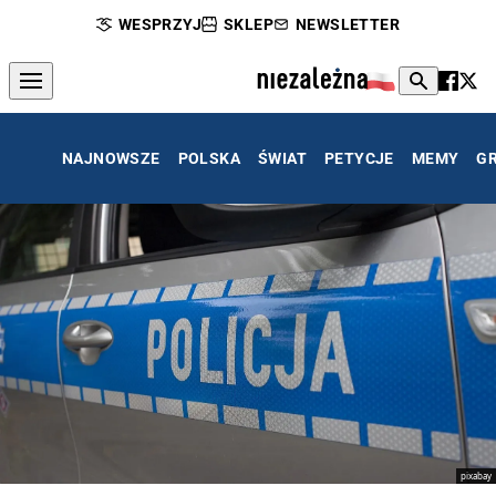
WESPRZYJ
SKLEP
NEWSLETTER
NAJNOWSZE
POLSKA
ŚWIAT
PETYCJE
MEMY
G
pixabay