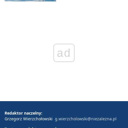
ad
Redaktor naczelny:
Grzegorz Wierzchołowski
g.wierzcholowski@niezalezna.pl