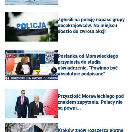
Zgłosili na policję napaść grupy
obcokrajowców. Na miejscu
doszło do zwrotu akcji
Posłanka od Morawieckiego
przyniosła do studia
oświadczenie. "Powinno być
absolutnie podpisane"
Przyszłość Morawieckiego pod
znakiem zapytania. Polacy nie
są pewni...
Kraków znów rozszerza płatne