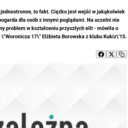
jednostronne, to fakt. Ciężko jest wejść w jakąkolwiek
 pogarda dla osób z innymi poglądami. Na uczelni nie
żny problem w kształceniu przyszłych elit - mówiła o
\"Woronicza 17\" Elżbieta Borowska z klubu Kukiz\'15.