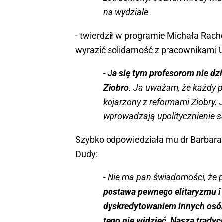
na wydziale
- twierdził w programie Michała Rac
wyrazić solidarność z pracownikami 
-
Ja się tym profesorom nie dzi
Ziobro
. Ja uważam, że każdy p
kojarzony z reformami Ziobry. 
wprowadzają upolitycznienie 
Szybko odpowiedziała mu dr Barbara
Dudy:
- Nie ma pan świadomości, że p
postawa pewnego elitaryzmu i 
dyskredytowaniem innych osób
tego nie widzieć. Nasza trady