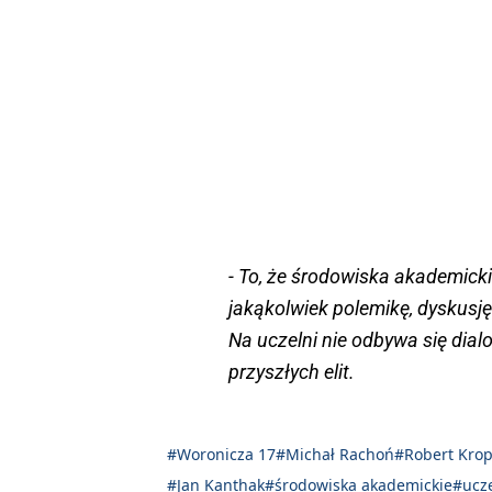
- To, że środowiska akademickie
jakąkolwiek polemikę, dyskusję
Na uczelni nie odbywa się dial
przyszłych elit.
#Woronicza 17
#Michał Rachoń
#Robert Krop
#Jan Kanthak
#środowiska akademickie
#ucz