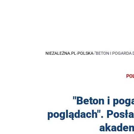
NIEZALEŻNA.PL
›
POLSKA
›
"BETON I POGARDA
PO
"Beton i pog
poglądach". Posła
akadem