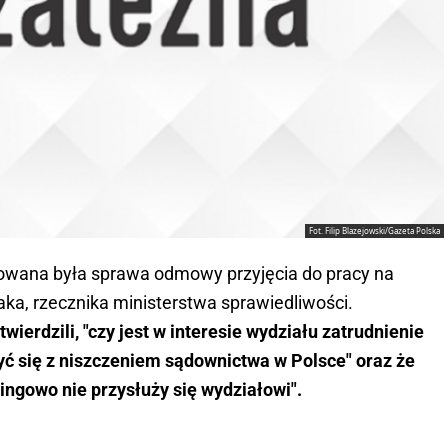
Fot. Filip Blazejowski/Gazeta Polska
owana była sprawa odmowy przyjęcia do pracy na
a, rzecznika ministerstwa sprawiedliwości.
ierdzili, "czy jest w interesie wydziału zatrudnienie
yć się z niszczeniem sądownictwa w Polsce" oraz że
ngowo nie przysłuży się wydziałowi".