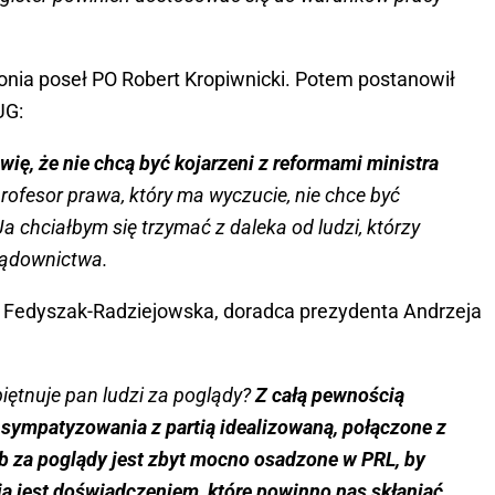
honia poseł PO Robert Kropiwnicki. Potem postanowił
UG:
wię, że nie chcą być kojarzeni z reformami ministra
rofesor prawa, który ma wyczucie, nie chce być
Ja chciałbym się trzymać z daleka od ludzi, którzy
sądownictwa.
 Fedyszak-Radziejowska, doradca prezydenta Andrzeja
iętnuje pan ludzi za poglądy?
Z całą pewnością
sympatyzowania z partią idealizowaną, połączone z
 za poglądy jest zbyt mocno osadzone w PRL, by
cja jest doświadczeniem, które powinno nas skłaniać