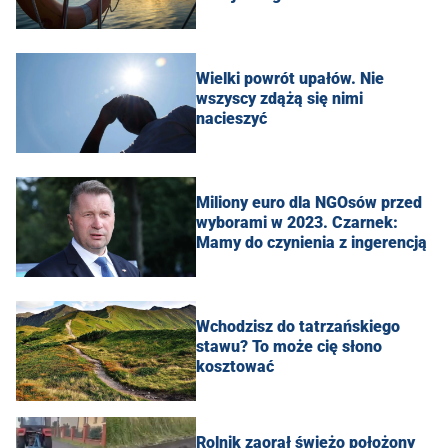
Wielki powrót upałów. Nie
wszyscy zdążą się nimi
nacieszyć
Miliony euro dla NGOsów przed
wyborami w 2023. Czarnek:
Mamy do czynienia z ingerencją
Wchodzisz do tatrzańskiego
stawu? To może cię słono
kosztować
Rolnik zaorał świeżo położony