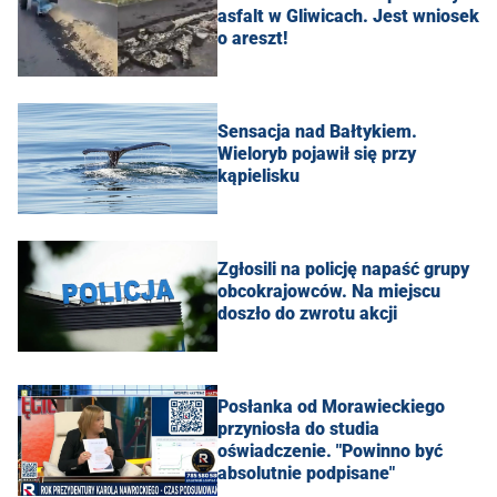
asfalt w Gliwicach. Jest wniosek
o areszt!
Sensacja nad Bałtykiem.
Wieloryb pojawił się przy
kąpielisku
Zgłosili na policję napaść grupy
obcokrajowców. Na miejscu
doszło do zwrotu akcji
Posłanka od Morawieckiego
przyniosła do studia
oświadczenie. "Powinno być
absolutnie podpisane"