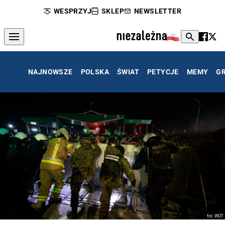
WESPRZYJ
SKLEP
NEWSLETTER
NAJNOWSZE
POLSKA
ŚWIAT
PETYCJE
MEMY
G
fot. WOT