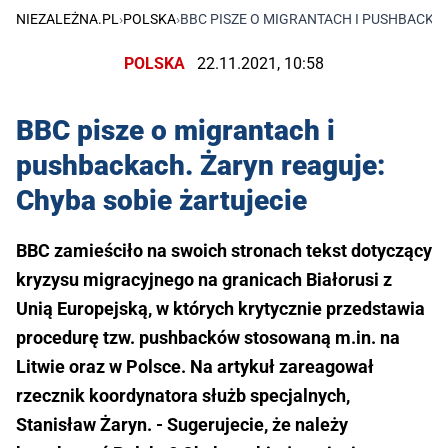
NIEZALEŻNA.PL
›
POLSKA
›
BBC PISZE O MIGRANTACH I PUSHBACKAC
POLSKA
22.11.2021, 10:58
BBC pisze o migrantach i
pushbackach. Żaryn reaguje:
Chyba sobie żartujecie
BBC zamieściło na swoich stronach tekst dotyczący
kryzysu migracyjnego na granicach Białorusi z
Unią Europejską, w których krytycznie przedstawia
procedurę tzw. pushbacków stosowaną m.in. na
Litwie oraz w Polsce. Na artykuł zareagował
rzecznik koordynatora służb specjalnych,
Stanisław Żaryn. - Sugerujecie, że należy