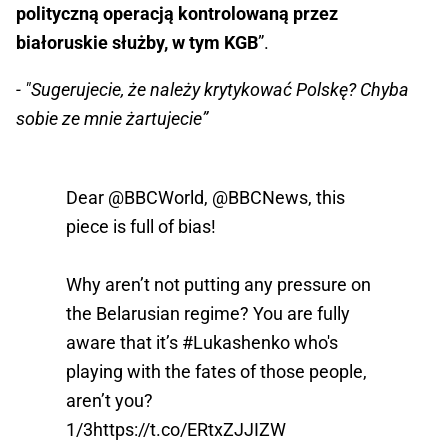
polityczną operacją kontrolowaną przez
białoruskie służby, w tym KGB
”.
- "Sugerujecie, że należy krytykować Polskę? Chyba
sobie ze mnie żartujecie”
Dear
@BBCWorld
,
@BBCNews
, this
piece is full of bias!
Why aren’t not putting any pressure on
the Belarusian regime? You are fully
aware that it’s
#Lukashenko
who's
playing with the fates of those people,
aren’t you?
1/3
https://t.co/ERtxZJJIZW