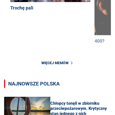
Trochę pali
400?
WIĘCEJ MEMÓW
NAJNOWSZE POLSKA
Chłopcy tonęli w zbiorniku
przeciwpożarowym. Krytyczny
stan jednego z nich