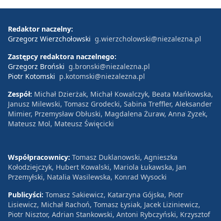
Redaktor naczelny:
Grzegorz Wierzchołowski
g.wierzcholowski@niezalezna.pl
Zastępcy redaktora naczelnego:
Grzegorz Broński
g.bronski@niezalezna.pl
Piotr Kotomski
p.kotomski@niezalezna.pl
Zespół:
Michał Dzierżak, Michał Kowalczyk, Beata Mańkowska,
Janusz Milewski, Tomasz Grodecki, Sabina Treffler, Aleksander
Mimier, Przemysław Obłuski, Magdalena Żuraw, Anna Zyzek,
Mateusz Mol, Mateusz Święcicki
Współpracownicy:
Tomasz Duklanowski, Agnieszka
Kołodziejczyk, Hubert Kowalski, Mariola Łukawska, Jan
Przemyłski, Natalia Wasilewska, Konrad Wysocki
Publicyści:
Tomasz Sakiewicz, Katarzyna Gójska, Piotr
Lisiewicz, Michał Rachoń, Tomasz Łysiak, Jacek Liziniewicz,
Piotr Nisztor, Adrian Stankowski, Antoni Rybczyński, Krzysztof