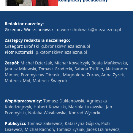
Redaktor naczelny:
Grzegorz Wierzchołowski
g.wierzcholowski@niezalezna.pl
Zastępcy redaktora naczelnego:
Grzegorz Broński
g.bronski@niezalezna.pl
Piotr Kotomski
p.kotomski@niezalezna.pl
Zespół:
Michał Dzierżak, Michał Kowalczyk, Beata Mańkowska,
Janusz Milewski, Tomasz Grodecki, Sabina Treffler, Aleksander
Mimier, Przemysław Obłuski, Magdalena Żuraw, Anna Zyzek,
Mateusz Mol, Mateusz Święcicki
Współpracownicy:
Tomasz Duklanowski, Agnieszka
Kołodziejczyk, Hubert Kowalski, Mariola Łukawska, Jan
Przemyłski, Natalia Wasilewska, Konrad Wysocki
Publicyści:
Tomasz Sakiewicz, Katarzyna Gójska, Piotr
Lisiewicz, Michał Rachoń, Tomasz Łysiak, Jacek Liziniewicz,