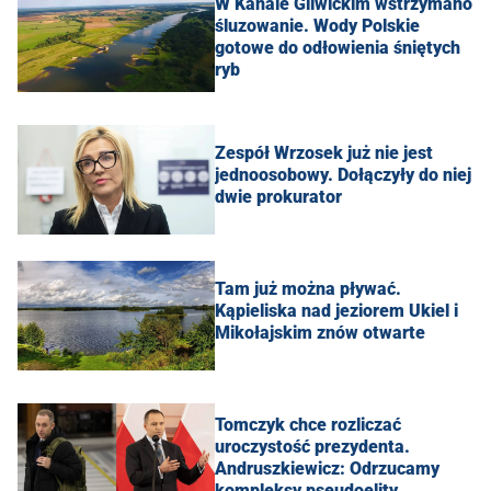
W Kanale Gliwickim wstrzymano
śluzowanie. Wody Polskie
gotowe do odłowienia śniętych
ryb
Zespół Wrzosek już nie jest
jednoosobowy. Dołączyły do niej
dwie prokurator
Tam już można pływać.
Kąpieliska nad jeziorem Ukiel i
Mikołajskim znów otwarte
Tomczyk chce rozliczać
uroczystość prezydenta.
Andruszkiewicz: Odrzucamy
kompleksy pseudoelity