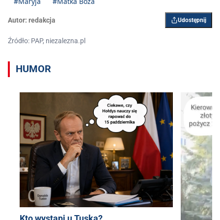
#Maryja
#Matka Boża
Autor:
redakcja
Udostępnij
Źródło: PAP, niezalezna.pl
HUMOR
Kto wystąpi u Tuska?