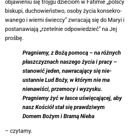
objawieniu się trojgu dzie­ciom w Fatimie „polscy
biskupi, duchowieństwo, osoby życia konsekro­
wanego i wierni świeccy” zwracają się do Maryi i
postanawiają „rzetelnie odpowiedzieć” na Jej
prośbę.
Pragniemy, z Bożą pomocą – na różnych
płaszczyznach na­szego życia i pracy –
stanowić jeden, nawracający się nie­
ustannie Lud Boży, w którym nie ma
nienawiści, przemocy i wyzysku.
Pragniemy żyć w łasce uświęcającej, aby
nasz Ko­ściół stał się prawdziwym
Domem Bożym i Bramą Nieba
– czytamy.