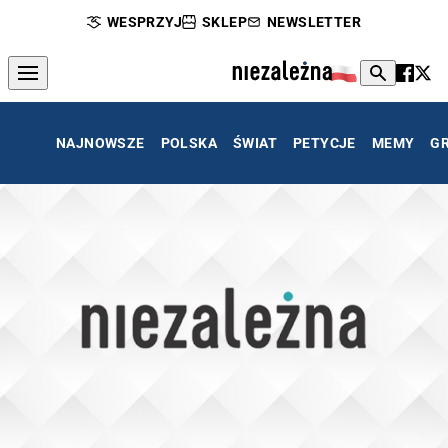
WESPRZYJ
SKLEP
NEWSLETTER
NAJNOWSZE
POLSKA
ŚWIAT
PETYCJE
MEMY
G