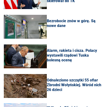
skierował do TK
Bezrobocie znów w górę. Są
nowe dane
Alarm, rakieta i cisza. Polacy
wystawili rządowi Tuska
bolesną ocenę
Odnaleziono szczątki 55 ofiar
Zbrodni Wołyńskiej. Wśród nich
26 dzieci