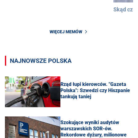
Skąd cza
WIĘCEJ MEMÓW
NAJNOWSZE POLSKA
Rząd łupi kierowców. "Gazeta
Polska": Szwedzi czy Hiszpanie
tankują taniej
Szokujące wyniki audytów
warszawskich SOR-ów.
Rekordowe dyżury, milionowe