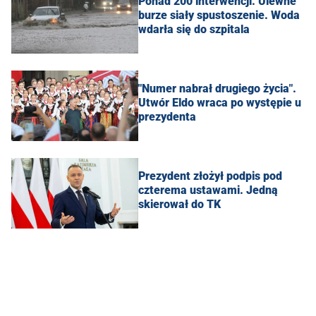
Ponad 200 interwencji. Ulewne
burze siały spustoszenie. Woda
wdarła się do szpitala
"Numer nabrał drugiego życia".
Utwór Eldo wraca po występie u
prezydenta
Prezydent złożył podpis pod
czterema ustawami. Jedną
skierował do TK