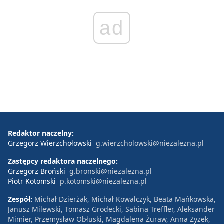
ad
Redaktor naczelny:
Grzegorz Wierzchołowski
g.wierzcholowski@niezalezna.pl
Zastępcy redaktora naczelnego:
Grzegorz Broński
g.bronski@niezalezna.pl
Piotr Kotomski
p.kotomski@niezalezna.pl
Zespół:
Michał Dzierżak, Michał Kowalczyk, Beata Mańkowska,
Janusz Milewski, Tomasz Grodecki, Sabina Treffler, Aleksander
Mimier, Przemysław Obłuski, Magdalena Żuraw, Anna Zyzek,