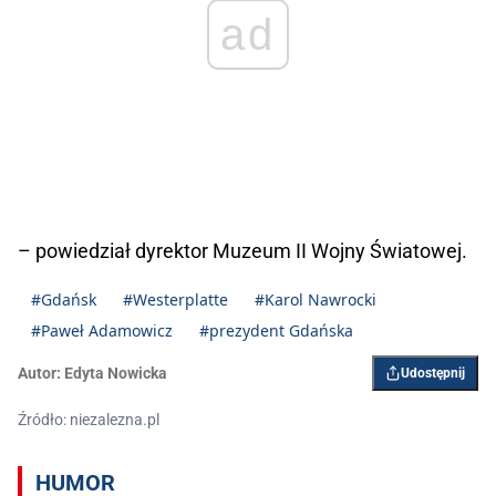
ad
– powiedział dyrektor Muzeum II Wojny Światowej.
#Gdańsk
#Westerplatte
#Karol Nawrocki
#Paweł Adamowicz
#prezydent Gdańska
Autor:
Edyta Nowicka
Udostępnij
Źródło: niezalezna.pl
HUMOR