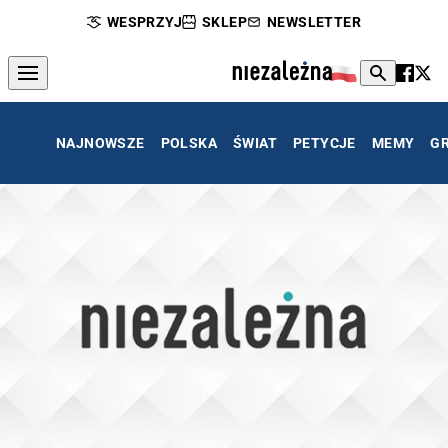
WESPRZYJ
SKLEP
NEWSLETTER
NAJNOWSZE
POLSKA
ŚWIAT
PETYCJE
MEMY
G