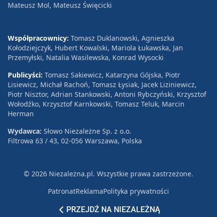
Mateusz Mol, Mateusz Święcicki
Współpracownicy:
Tomasz Duklanowski, Agnieszka
Kołodziejczyk, Hubert Kowalski, Mariola Łukawska, Jan
Przemyłski, Natalia Wasilewska, Konrad Wysocki
Publicyści:
Tomasz Sakiewicz, Katarzyna Gójska, Piotr
Lisiewicz, Michał Rachoń, Tomasz Łysiak, Jacek Liziniewicz,
Piotr Nisztor, Adrian Stankowski, Antoni Rybczyński, Krzysztof
Wołodźko, Krzysztof Karnkowski, Tomasz Teluk, Marcin
Herman
Wydawca:
Słowo Niezależne Sp. z o.o.
Filtrowa 63 / 43, 02-056 Warszawa, Polska
© 2026 Niezależna.pl. Wszystkie prawa zastrzeżone.
Patronat
Reklama
Polityka prywatności
PRZEJDŹ NA NIEZALEŻNĄ