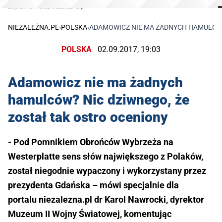
Edyta Nowicka/niezalezna.pl
NIEZALEŻNA.PL
›
POLSKA
›
ADAMOWICZ NIE MA ŻADNYCH HAMULCÓW
POLSKA
02.09.2017, 19:03
Adamowicz nie ma żadnych
hamulców? Nic dziwnego, że
został tak ostro oceniony
- Pod Pomnikiem Obrońców Wybrzeża na
Westerplatte sens słów największego z Polaków,
został niegodnie wypaczony i wykorzystany przez
prezydenta Gdańska – mówi specjalnie dla
portalu niezalezna.pl dr Karol Nawrocki, dyrektor
Muzeum II Wojny Światowej, komentując