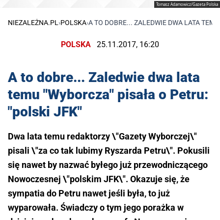
Tomasz Adamowicz/Gazeta Polska
NIEZALEŻNA.PL
›
POLSKA
›
A TO DOBRE... ZALEDWIE DWA LATA TEMU 
POLSKA
25.11.2017, 16:20
A to dobre... Zaledwie dwa lata
temu "Wyborcza" pisała o Petru:
"polski JFK"
Dwa lata temu redaktorzy \"Gazety Wyborczej\"
pisali \"za co tak lubimy Ryszarda Petru\". Pokusili
się nawet by nazwać byłego już przewodniczącego
Nowoczesnej \"polskim JFK\". Okazuje się, że
sympatia do Petru nawet jeśli była, to już
wyparowała. Świadczy o tym jego porażka w