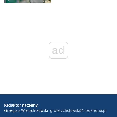
ad
Redaktor naczelny:
Grzegorz Wierzchołowski
g.wierzcholowski@niezalezna.pl