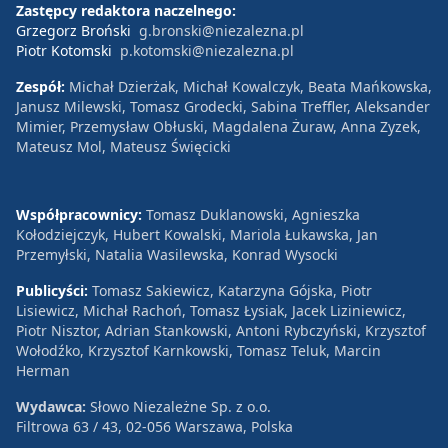
Zastępcy redaktora naczelnego:
Grzegorz Broński
g.bronski@niezalezna.pl
Piotr Kotomski
p.kotomski@niezalezna.pl
Zespół:
Michał Dzierżak, Michał Kowalczyk, Beata Mańkowska,
Janusz Milewski, Tomasz Grodecki, Sabina Treffler, Aleksander
Mimier, Przemysław Obłuski, Magdalena Żuraw, Anna Zyzek,
Mateusz Mol, Mateusz Święcicki
Współpracownicy:
Tomasz Duklanowski, Agnieszka
Kołodziejczyk, Hubert Kowalski, Mariola Łukawska, Jan
Przemyłski, Natalia Wasilewska, Konrad Wysocki
Publicyści:
Tomasz Sakiewicz, Katarzyna Gójska, Piotr
Lisiewicz, Michał Rachoń, Tomasz Łysiak, Jacek Liziniewicz,
Piotr Nisztor, Adrian Stankowski, Antoni Rybczyński, Krzysztof
Wołodźko, Krzysztof Karnkowski, Tomasz Teluk, Marcin
Herman
Wydawca:
Słowo Niezależne Sp. z o.o.
Filtrowa 63 / 43, 02-056 Warszawa, Polska