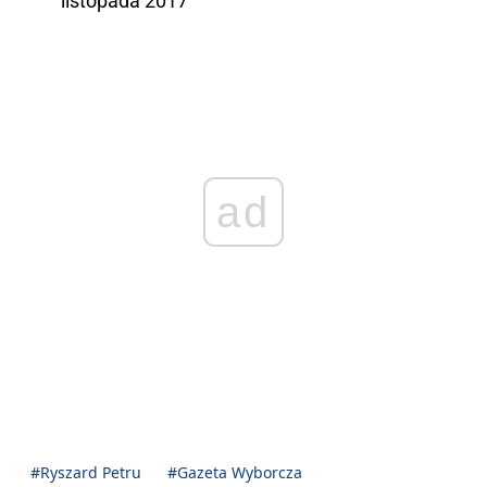
listopada 2017
ad
#Ryszard Petru
#Gazeta Wyborcza