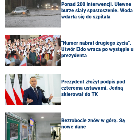
Ponad 200 interwencji. Ulewne
burze siały spustoszenie. Woda
wdarła się do szpitala
"Numer nabrał drugiego życia".
Utwór Eldo wraca po występie u
prezydenta
Prezydent złożył podpis pod
czterema ustawami. Jedną
skierował do TK
Bezrobocie znów w górę. Są
nowe dane