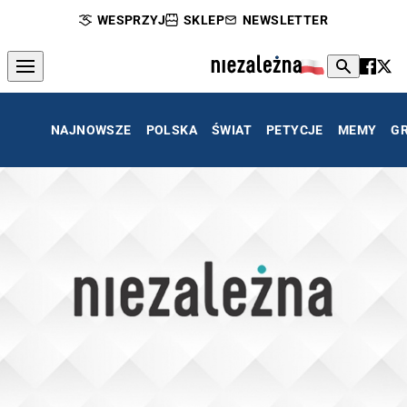
WESPRZYJ
SKLEP
NEWSLETTER
NAJNOWSZE
POLSKA
ŚWIAT
PETYCJE
MEMY
G