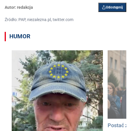
Autor:
redakcja
Udostępnij
Źródło: PAP, niezalezna.pl, twitter.com
HUMOR
Postać z