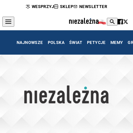
WESPRZYJ
SKLEP
NEWSLETTER
NAJNOWSZE
POLSKA
ŚWIAT
PETYCJE
MEMY
G