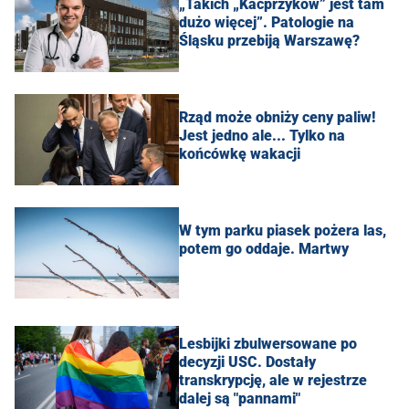
„Takich „Kacprzyków” jest tam
dużo więcej”. Patologie na
Śląsku przebiją Warszawę?
Rząd może obniży ceny paliw!
Jest jedno ale... Tylko na
końcówkę wakacji
W tym parku piasek pożera las,
potem go oddaje. Martwy
Lesbijki zbulwersowane po
decyzji USC. Dostały
transkrypcję, ale w rejestrze
dalej są "pannami"