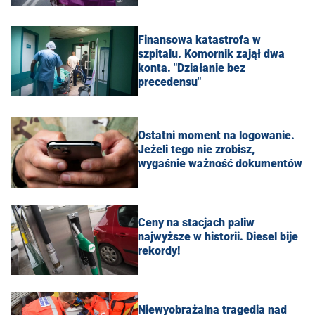
Finansowa katastrofa w
szpitalu. Komornik zajął dwa
konta. "Działanie bez
precedensu"
Ostatni moment na logowanie.
Jeżeli tego nie zrobisz,
wygaśnie ważność dokumentów
Ceny na stacjach paliw
najwyższe w historii. Diesel bije
rekordy!
Niewyobrażalna tragedia nad