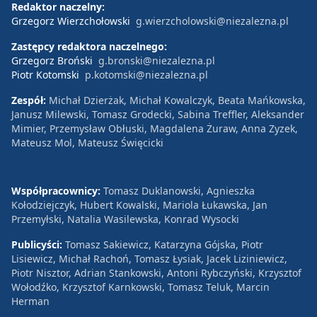
Redaktor naczelny:
Grzegorz Wierzchołowski
g.wierzcholowski@niezalezna.pl
Zastępcy redaktora naczelnego:
Grzegorz Broński
g.bronski@niezalezna.pl
Piotr Kotomski
p.kotomski@niezalezna.pl
Zespół:
Michał Dzierżak, Michał Kowalczyk, Beata Mańkowska,
Janusz Milewski, Tomasz Grodecki, Sabina Treffler, Aleksander
Mimier, Przemysław Obłuski, Magdalena Żuraw, Anna Zyzek,
Mateusz Mol, Mateusz Święcicki
Współpracownicy:
Tomasz Duklanowski, Agnieszka
Kołodziejczyk, Hubert Kowalski, Mariola Łukawska, Jan
Przemyłski, Natalia Wasilewska, Konrad Wysocki
Publicyści:
Tomasz Sakiewicz, Katarzyna Gójska, Piotr
Lisiewicz, Michał Rachoń, Tomasz Łysiak, Jacek Liziniewicz,
Piotr Nisztor, Adrian Stankowski, Antoni Rybczyński, Krzysztof
Wołodźko, Krzysztof Karnkowski, Tomasz Teluk, Marcin
Herman