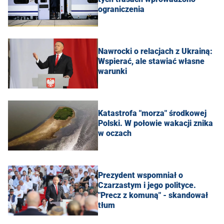
ograniczenia
Nawrocki o relacjach z Ukrainą:
Wspierać, ale stawiać własne
warunki
Katastrofa "morza" środkowej
Polski. W połowie wakacji znika
w oczach
Prezydent wspomniał o
Czarzastym i jego polityce.
"Precz z komuną" - skandował
tłum