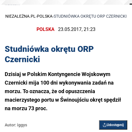
flickr.com
NIEZALEŻNA.PL
›
POLSKA
›
STUDNIÓWKA OKRĘTU ORP CZERNICKI
POLSKA
23.05.2017, 21:23
Studniówka okrętu ORP
Czernicki
Dzisiaj w Polskim Kontyngencie Wojskowym
Czernicki mija 100 dni wykonywania zadań na
morzu. To oznacza, że od opuszczenia
macierzystego portu w Świnoujściu okręt spędził
na morzu 73 proc.
Autor:
iggys
Udostępnij