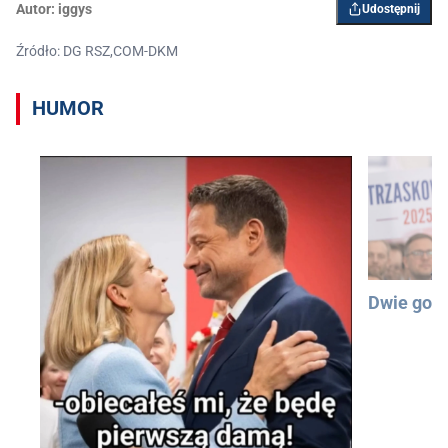
Autor:
iggys
Udostępnij
Źródło: DG RSZ,COM-DKM
HUMOR
Dwie god