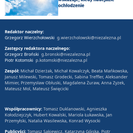
ochłodzenie
Redaktor naczelny:
Grzegorz Wierzchołowski
g.wierzcholowski@niezalezna.pl
Zastępcy redaktora naczelnego:
Grzegorz Broński
g.bronski@niezalezna.pl
Piotr Kotomski
p.kotomski@niezalezna.pl
Zespół:
Michał Dzierżak, Michał Kowalczyk, Beata Mańkowska,
Janusz Milewski, Tomasz Grodecki, Sabina Treffler, Aleksander
Mimier, Przemysław Obłuski, Magdalena Żuraw, Anna Zyzek,
Mateusz Mol, Mateusz Święcicki
Współpracownicy:
Tomasz Duklanowski, Agnieszka
Kołodziejczyk, Hubert Kowalski, Mariola Łukawska, Jan
Przemyłski, Natalia Wasilewska, Konrad Wysocki
Publicyści:
Tomasz Sakiewicz, Katarzyna Gójska, Piotr