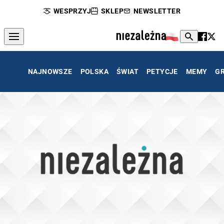
WESPRZYJ
SKLEP
NEWSLETTER
NAJNOWSZE
POLSKA
ŚWIAT
PETYCJE
MEMY
G