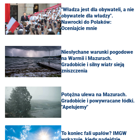
"Władza jest dla obywateli, a nie
obywatele dla władzy".
Nawrocki do Polaków:
Oceniajcie mnie
Niesłychane warunki pogodowe
na Warmii i Mazurach.
Gradobicie i silny wiatr sieją
zniszczenia
Potężna ulewa na Mazurach.
Gradobicie i powywracane łódki.
"Apelujemy"
To koniec fali upałów? IMGW
wskazuje, kiedy nadejdzie