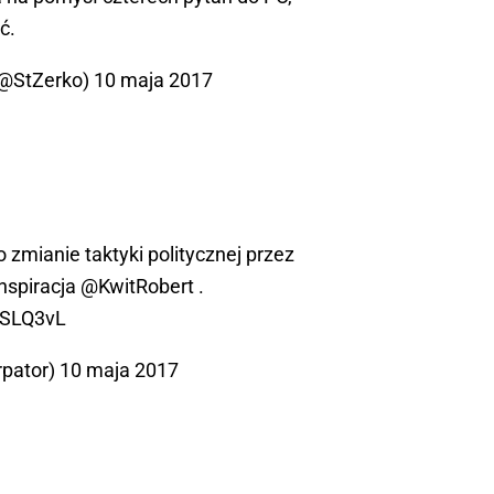
ć.
(@StZerko)
10 maja 2017
zmianie taktyki politycznej przez
nspiracja
@KwitRobert
.
0iSLQ3vL
rpator)
10 maja 2017