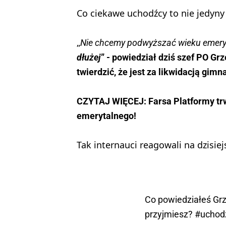
Co ciekawe uchodźcy to nie jedyny
„
Nie chcemy podwyższać wieku emery
dłużej
” - powiedział dziś szef PO Gr
twierdzić, że jest za likwidacją gimn
CZYTAJ WIĘCEJ: Farsa Platformy trw
emerytalnego!
Tak internauci reagowali na dzisie
Co powiedziałeś Grz
przyjmiesz?
#uchod