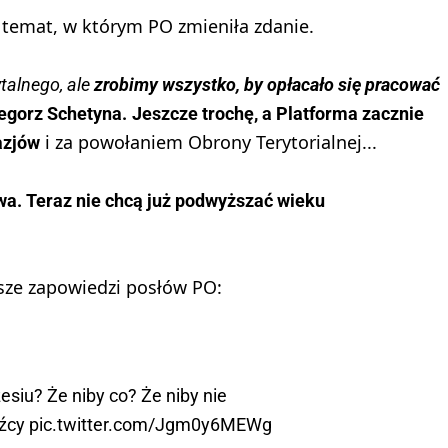
 temat, w którym PO zmieniła zdanie.
talnego, ale
zrobimy wszystko, by opłacało się pracować
zegorz Schetyna.
Jeszcze trochę, a Platforma zacznie
i za powołaniem Obrony Terytorialnej...
azjów
a. Teraz nie chcą już podwyższać wieku
jsze zapowiedzi posłów PO:
esiu? Że niby co? Że niby nie
źcy
pic.twitter.com/Jgm0y6MEWg