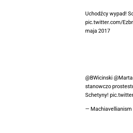
Uchodźcy wypad! Sc
pic.twitter.com/Ez
maja 2017
@BWicinski
@Marta
stanowczo prostest
Schetyny!
pic.twit
— Machiavellianism