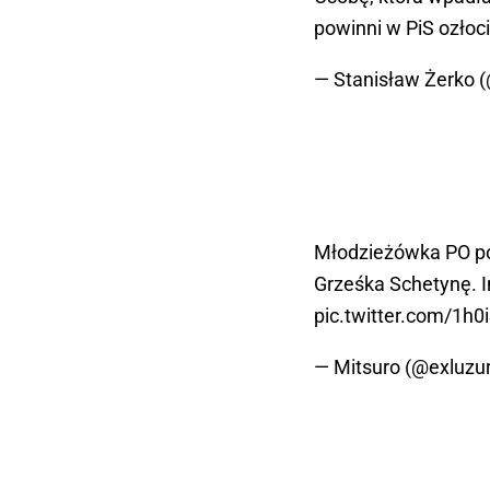
powinni w PiS ozłoci
— Stanisław Żerko 
Młodzieżówka PO po 
Grześka Schetynę. I
pic.twitter.com/1h
— Mitsuro (@exluzu