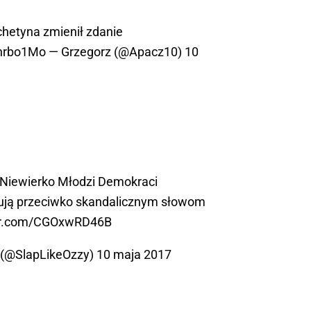
hetyna zmienił zdanie
bnrbo1Mo
— Grzegorz (@Apacz10)
10
Niewierko
Młodzi Demokraci
ują przeciwko skandalicznym słowom
ter.com/CGOxwRD46B
 (@SlapLikeOzzy)
10 maja 2017