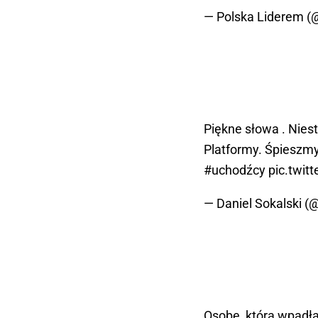
— Polska Liderem 
Piękne słowa . Nies
Platformy. Śpieszmy
#uchodźcy
pic.twi
— Daniel Sokalski (
Osobę, która wpadła