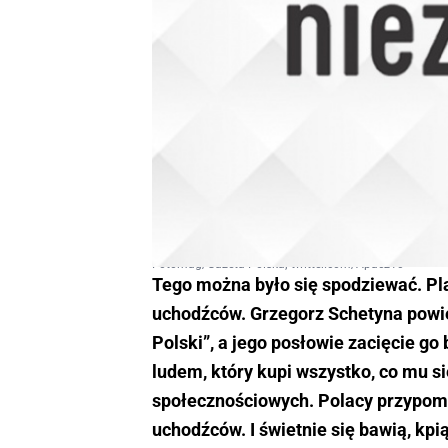
Fotomag/Gazeta Polska; twitter.com/Apacz10
Tego można było się spodziewać. Pl
uchodźców. Grzegorz Schetyna powied
Polski”, a jego posłowie zacięcie go
ludem, który kupi wszystko, co mu si
społecznościowych. Polacy przypom
uchodźców. I świetnie się bawią, kpią