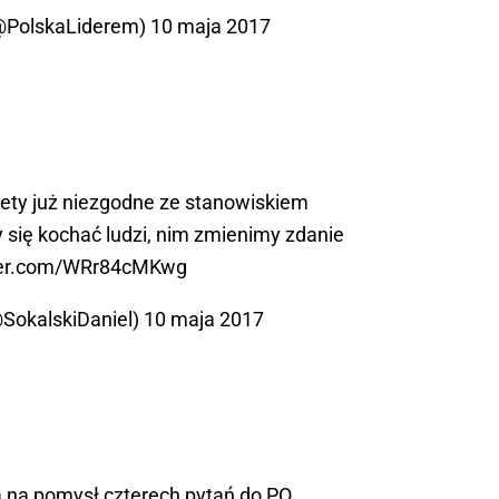
(@PolskaLiderem)
10 maja 2017
tety już niezgodne ze stanowiskiem
 się kochać ludzi, nim zmienimy zdanie
tter.com/WRr84cMKwg
@SokalskiDaniel)
10 maja 2017
 na pomysł czterech pytań do PO,