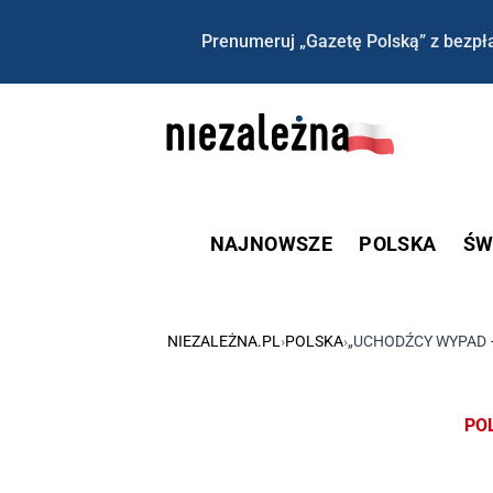
Prenumeruj „Gazetę Polską” z bezpła
NAJNOWSZE
POLSKA
ŚW
NIEZALEŻNA.PL
›
POLSKA
›
„UCHODŹCY WYPAD –
PO