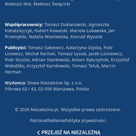
Mateusz Mol, Mateusz Święcicki
Współpracownicy:
Tomasz Duklanowski, Agnieszka
Kołodziejczyk, Hubert Kowalski, Mariola Łukawska, Jan
Przemyłski, Natalia Wasilewska, Konrad Wysocki
Publicyści:
Tomasz Sakiewicz, Katarzyna Gójska, Piotr
Lisiewicz, Michał Rachoń, Tomasz Łysiak, Jacek Liziniewicz,
Piotr Nisztor, Adrian Stankowski, Antoni Rybczyński, Krzysztof
Wołodźko, Krzysztof Karnkowski, Tomasz Teluk, Marcin
Herman
Wydawca:
Słowo Niezależne Sp. z o.o.
Filtrowa 63 / 43, 02-056 Warszawa, Polska
© 2026 Niezależna.pl. Wszystkie prawa zastrzeżone.
Patronat
Reklama
Polityka prywatności
PRZEJDŹ NA NIEZALEŻNĄ