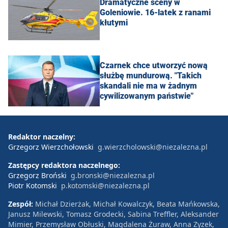
Dramatyczne sceny w
Goleniowie. 16-latek z ranami
kłutymi
Czarnek chce utworzyć nową
służbę mundurową. "Takich
skandali nie ma w żadnym
cywilizowanym państwie"
Redaktor naczelny:
Grzegorz Wierzchołowski
g.wierzcholowski@niezalezna.pl
Zastępcy redaktora naczelnego:
Grzegorz Broński
g.bronski@niezalezna.pl
Piotr Kotomski
p.kotomski@niezalezna.pl
Zespół:
Michał Dzierżak, Michał Kowalczyk, Beata Mańkowska,
Janusz Milewski, Tomasz Grodecki, Sabina Treffler, Aleksander
Mimier, Przemysław Obłuski, Magdalena Żuraw, Anna Zyzek,