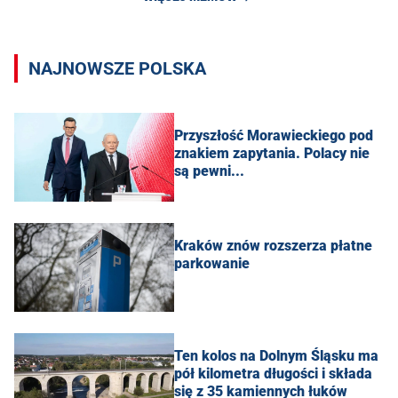
NAJNOWSZE POLSKA
Przyszłość Morawieckiego pod
znakiem zapytania. Polacy nie
są pewni...
Kraków znów rozszerza płatne
parkowanie
Ten kolos na Dolnym Śląsku ma
pół kilometra długości i składa
się z 35 kamiennych łuków