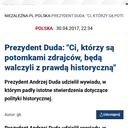
screen TVP Historia
NIEZALEŻNA.PL
›
POLSKA
›
PREZYDENT DUDA: "CI, KTÓRZY SĄ POT
POLSKA
30.04.2017, 22:34
Prezydent Duda: "Ci, którzy są
potomkami zdrajców, będą
walczyli z prawdą historyczną"
Prezydent Andrzej Duda udzielił wywiadu, w
którym padły istotne stwierdzenia dotyczące
polityki historycznej.
Autor:
gb
Udostępnij
Prezydent Andrzej Duda udzielił wywiadu, w