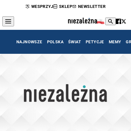
WESPRZYJ
SKLEP
NEWSLETTER
NAJNOWSZE
POLSKA
ŚWIAT
PETYCJE
MEMY
G