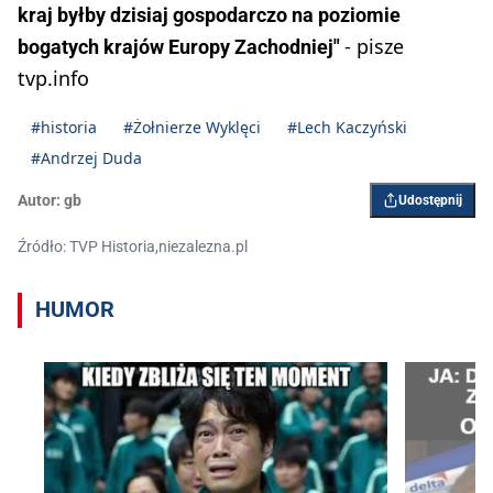
kraj byłby dzisiaj gospodarczo na poziomie
- pisze
bogatych krajów Europy Zachodniej"
tvp.info
#historia
#Żołnierze Wyklęci
#Lech Kaczyński
#Andrzej Duda
Autor:
gb
Udostępnij
Źródło: TVP Historia,niezalezna.pl
HUMOR