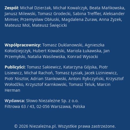
Zespół:
Michał Dzierżak, Michał Kowalczyk, Beata Mańkowska,
Janusz Milewski, Tomasz Grodecki, Sabina Treffler, Aleksander
Mimier, Przemysław Obłuski, Magdalena Żuraw, Anna Zyzek,
Mateusz Mol, Mateusz Święcicki
Współpracownicy:
Tomasz Duklanowski, Agnieszka
Kołodziejczyk, Hubert Kowalski, Mariola Łukawska, Jan
Przemyłski, Natalia Wasilewska, Konrad Wysocki
Publicyści:
Tomasz Sakiewicz, Katarzyna Gójska, Piotr
Lisiewicz, Michał Rachoń, Tomasz Łysiak, Jacek Liziniewicz,
Piotr Nisztor, Adrian Stankowski, Antoni Rybczyński, Krzysztof
Wołodźko, Krzysztof Karnkowski, Tomasz Teluk, Marcin
Herman
Wydawca:
Słowo Niezależne Sp. z o.o.
Filtrowa 63 / 43, 02-056 Warszawa, Polska
© 2026 Niezależna.pl. Wszystkie prawa zastrzeżone.