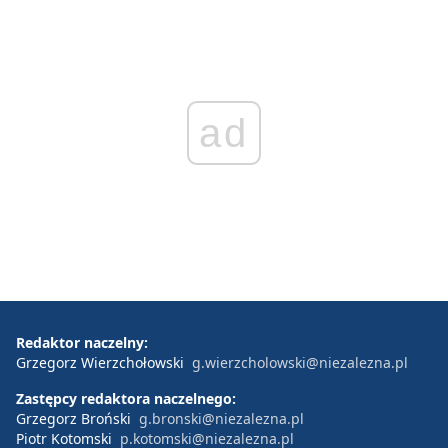
ad
Redaktor naczelny:
Grzegorz Wierzchołowski
g.wierzcholowski@niezalezna.pl
Zastępcy redaktora naczelnego:
Grzegorz Broński
g.bronski@niezalezna.pl
Piotr Kotomski
p.kotomski@niezalezna.pl