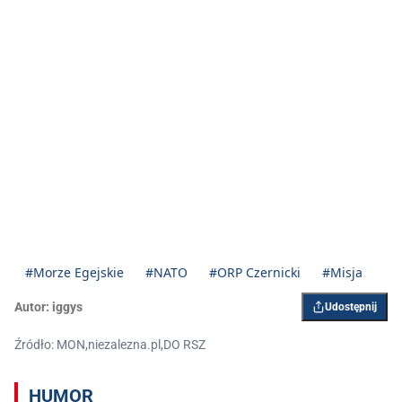
#Morze Egejskie
#NATO
#ORP Czernicki
#Misja
Autor:
iggys
Udostępnij
Źródło: MON,niezalezna.pl,DO RSZ
HUMOR