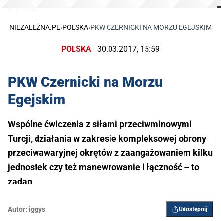
flickr.com
NIEZALEŻNA.PL
›
POLSKA
›
PKW CZERNICKI NA MORZU EGEJSKIM
POLSKA
30.03.2017, 15:59
PKW Czernicki na Morzu
Egejskim
Wspólne ćwiczenia z siłami przeciwminowymi
Turcji, działania w zakresie kompleksowej obrony
przeciwawaryjnej okrętów z zaangażowaniem kilku
jednostek czy też manewrowanie i łączność – to
zadan
Autor:
iggys
Udostępnij