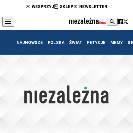
WESPRZYJ
SKLEP
NEWSLETTER
NAJNOWSZE
POLSKA
ŚWIAT
PETYCJE
MEMY
G