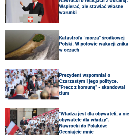
Nawrocki o relacjach z Ukrainą:
Wspierać, ale stawiać własne
warunki
Katastrofa "morza" środkowej
Polski. W połowie wakacji znika
w oczach
Prezydent wspomniał o
Czarzastym i jego polityce.
"Precz z komuną" - skandował
tłum
"Władza jest dla obywateli, a nie
obywatele dla władzy".
Nawrocki do Polaków:
Oceniajcie mnie