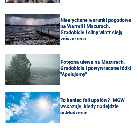
Niesłychane warunki pogodowe
na Warmii i Mazurach.
Gradobicie i silny wiatr sieją
zniszczenia
Potężna ulewa na Mazurach.
Gradobicie i powywracane łódki.
"Apelujemy"
To koniec fali upałów? IMGW
wskazuje, kiedy nadejdzie
ochłodzenie