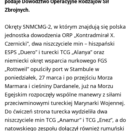
podaje Dowództwo Operacyjne Rodzajów Sił
Zbrojnych.
Okręty SNMCMG-2, w którym znajdują się polska
jednostka dowodzenia ORP „Kontradmirał X.
Czernicki”, dwa niszczyciele min – hiszpański
ESPS „Duero” i turecki TCG „Alanya” oraz
niemiecki okręt wsparcia nurkowego FGS
„Rottweil” opuściły port w Stambule w
poniedziałek, 27 marca i po przejściu Morza
Marmara i cieśniny Dardanele, już na Morzu
Egejskim rozpoczęły wspólne manewry z siłami
przeciwminowymi tureckiej Marynarki Wojennej.
Do ćwiczeń strona turecka wydzieliła dwa
niszczyciele min TCG „Anamur” i TCG „Enez”, a do
natowskiego zespołu dołączył również rumuński