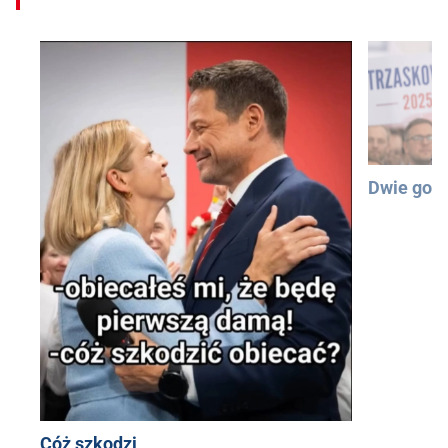
Dwie god
Cóż szkodzi