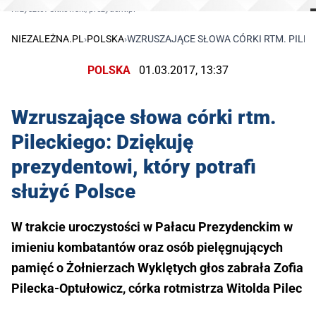
Krzysztof Sitkowski/prezydent.pl
NIEZALEŻNA.PL
›
POLSKA
›
WZRUSZAJĄCE SŁOWA CÓRKI RTM. PILEC
POLSKA
01.03.2017, 13:37
Wzruszające słowa córki rtm.
Pileckiego: Dziękuję
prezydentowi, który potrafi
służyć Polsce
W trakcie uroczystości w Pałacu Prezydenckim w
imieniu kombatantów oraz osób pielęgnujących
pamięć o Żołnierzach Wyklętych głos zabrała Zofia
Pilecka-Optułowicz, córka rotmistrza Witolda Pilec