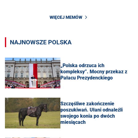
WIĘCEJ MEMÓW
NAJNOWSZE POLSKA
„Polska odrzuca ich
kompleksy”. Mocny przekaz z
Pałacu Prezydenckiego
Szczęśliwe zakończenie
poszukiwań. Ułani odnaleźli
swojego konia po dwóch
miesiącach