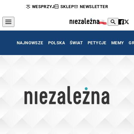
WESPRZYJ
SKLEP
NEWSLETTER
NAJNOWSZE
POLSKA
ŚWIAT
PETYCJE
MEMY
G