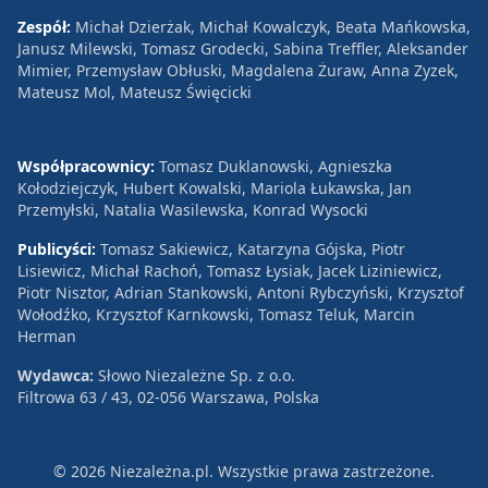
Zespół:
Michał Dzierżak, Michał Kowalczyk, Beata Mańkowska,
Janusz Milewski, Tomasz Grodecki, Sabina Treffler, Aleksander
Mimier, Przemysław Obłuski, Magdalena Żuraw, Anna Zyzek,
Mateusz Mol, Mateusz Święcicki
Współpracownicy:
Tomasz Duklanowski, Agnieszka
Kołodziejczyk, Hubert Kowalski, Mariola Łukawska, Jan
Przemyłski, Natalia Wasilewska, Konrad Wysocki
Publicyści:
Tomasz Sakiewicz, Katarzyna Gójska, Piotr
Lisiewicz, Michał Rachoń, Tomasz Łysiak, Jacek Liziniewicz,
Piotr Nisztor, Adrian Stankowski, Antoni Rybczyński, Krzysztof
Wołodźko, Krzysztof Karnkowski, Tomasz Teluk, Marcin
Herman
Wydawca:
Słowo Niezależne Sp. z o.o.
Filtrowa 63 / 43, 02-056 Warszawa, Polska
© 2026 Niezależna.pl. Wszystkie prawa zastrzeżone.