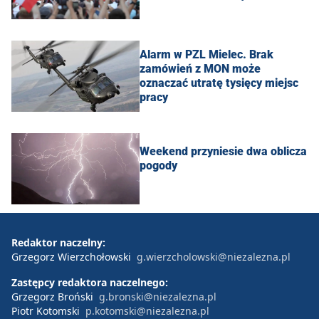
Alarm w PZL Mielec. Brak
zamówień z MON może
oznaczać utratę tysięcy miejsc
pracy
Weekend przyniesie dwa oblicza
pogody
Redaktor naczelny:
Grzegorz Wierzchołowski
g.wierzcholowski@niezalezna.pl
Zastępcy redaktora naczelnego:
Grzegorz Broński
g.bronski@niezalezna.pl
Piotr Kotomski
p.kotomski@niezalezna.pl