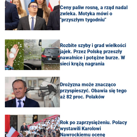
Ceny paliw rosną, a rząd nadal
zwleka. Motyka mówi o
"przyszłym tygodniu"
Rozbite szyby i grad wielkości
jajek. Przez Polskę przeszły
nawałnice i potężne burze. W
sieci krążą nagrania
Drożyzna może znacząco
przyspieszyć. Obawia się tego
aż 82 proc. Polaków
Rok po zaprzysiężeniu. Polacy
wystawili Karolowi
Nawrockiemu ocenę