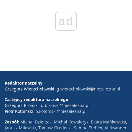
ad
Redaktor naczelny:
Grzegorz Wierzchołowski
g.wierzcholowski@niezalezna.pl
Zastępcy redaktora naczelnego:
Grzegorz Broński
g.bronski@niezalezna.pl
Piotr Kotomski
p.kotomski@niezalezna.pl
Zespół:
Michał Dzierżak, Michał Kowalczyk, Beata Mańkowska,
Janusz Milewski, Tomasz Grodecki, Sabina Treffler, Aleksander