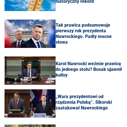
historyczny rekord
Tak prawica podsumowuje
pierwszy rok prezydenta
Nawrockiego. Padły mocne
słowa
Karol Nawrocki weźmie prawicę
do jednego stołu? Bosak ujawnił
kulisy
„Wara prezydentowi od
rządzenia Polską”. Sikorski
zaatakował Nawrockiego