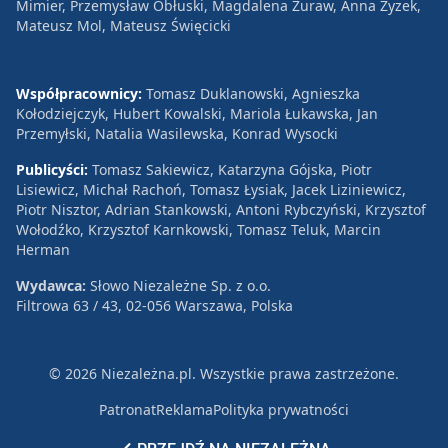
Mimier, Przemysław Obłuski, Magdalena Żuraw, Anna Zyzek,
Mateusz Mol, Mateusz Święcicki
Współpracownicy:
Tomasz Duklanowski, Agnieszka
Kołodziejczyk, Hubert Kowalski, Mariola Łukawska, Jan
Przemyłski, Natalia Wasilewska, Konrad Wysocki
Publicyści:
Tomasz Sakiewicz, Katarzyna Gójska, Piotr
Lisiewicz, Michał Rachoń, Tomasz Łysiak, Jacek Liziniewicz,
Piotr Nisztor, Adrian Stankowski, Antoni Rybczyński, Krzysztof
Wołodźko, Krzysztof Karnkowski, Tomasz Teluk, Marcin
Herman
Wydawca:
Słowo Niezależne Sp. z o.o.
Filtrowa 63 / 43, 02-056 Warszawa, Polska
© 2026 Niezależna.pl. Wszystkie prawa zastrzeżone.
Patronat
Reklama
Polityka prywatności