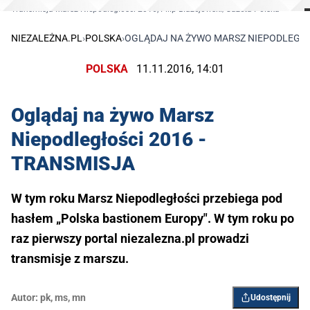
Transmisja Marsz Niepodległości 2016, Filip Błażejowski/Gazeta Polska
NIEZALEŻNA.PL
›
POLSKA
›
OGLĄDAJ NA ŻYWO MARSZ NIEPODLEGŁOŚ
POLSKA
11.11.2016, 14:01
Oglądaj na żywo Marsz
Niepodległości 2016 -
TRANSMISJA
W tym roku Marsz Niepodległości przebiega pod
hasłem „Polska bastionem Europy". W tym roku po
raz pierwszy portal niezalezna.pl prowadzi
transmisje z marszu.
Autor:
pk
,
ms
,
mn
Udostępnij