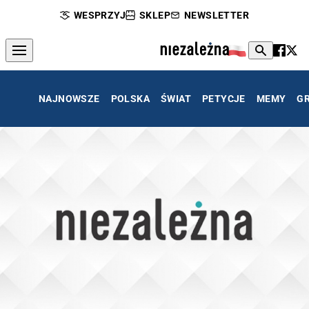
WESPRZYJ
SKLEP
NEWSLETTER
NAJNOWSZE
POLSKA
ŚWIAT
PETYCJE
MEMY
G