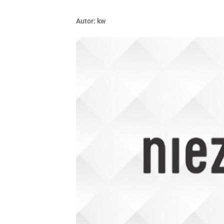
Autor:
kw