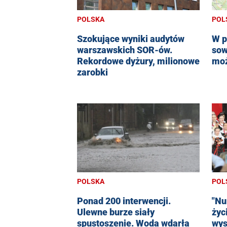
POLSKA
POL
Szokujące wyniki audytów
W p
warszawskich SOR-ów.
sow
Rekordowe dyżury, milionowe
moż
zarobki
POL
POLSKA
"Nu
Ponad 200 interwencji.
życ
Ulewne burze siały
wys
spustoszenie. Woda wdarła