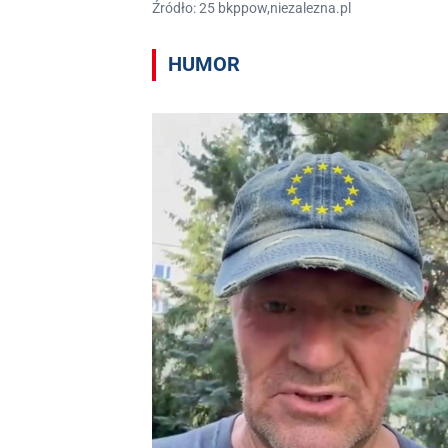
Źródło: 25 bkppow,niezalezna.pl
HUMOR