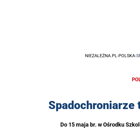
NIEZALEŻNA.PL
›
POLSKA
›
S
PO
Spadochroniarze 
Do 15 maja br. w Ośrodku Szk