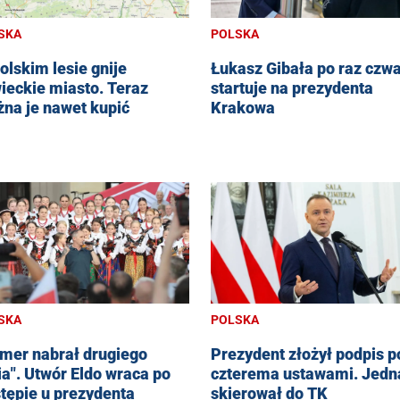
SKA
POLSKA
olskim lesie gnije
Łukasz Gibała po raz czwa
ieckie miasto. Teraz
startuje na prezydenta
na je nawet kupić
Krakowa
SKA
POLSKA
mer nabrał drugiego
Prezydent złożył podpis p
ia". Utwór Eldo wraca po
czterema ustawami. Jedn
tępie u prezydenta
skierował do TK