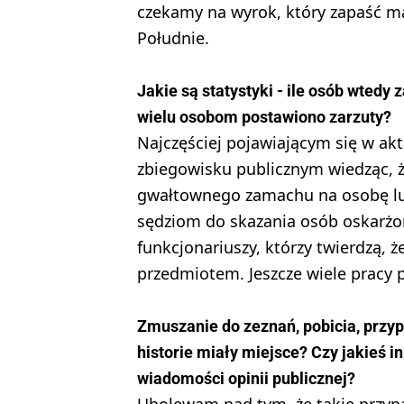
czekamy na wyrok, który zapaść m
Południe.
Jakie są statystyki - ile osób wtedy 
wielu osobom postawiono zarzuty?
Najczęściej pojawiającym się w akt
zbiegowisku publicznym wiedząc, ż
gwałtownego zamachu na osobę lub 
sędziom do skazania osób oskarżo
funkcjonariuszy, którzy twierdzą, ż
przedmiotem. Jeszcze wiele pracy p
Zmuszanie do zeznań, pobicia, przyp
historie miały miejsce? Czy jakieś in
wiadomości opinii publicznej?
Ubolewam nad tym, że takie przypa