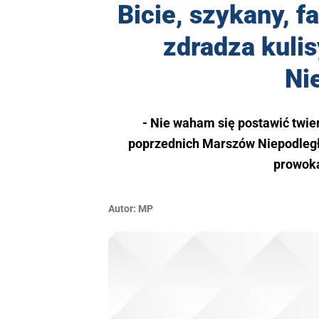
Bicie, szykany, f
zdradza kuli
Ni
- Nie waham się postawić twi
poprzednich Marszów Niepodległoś
prowoka
Autor:
MP