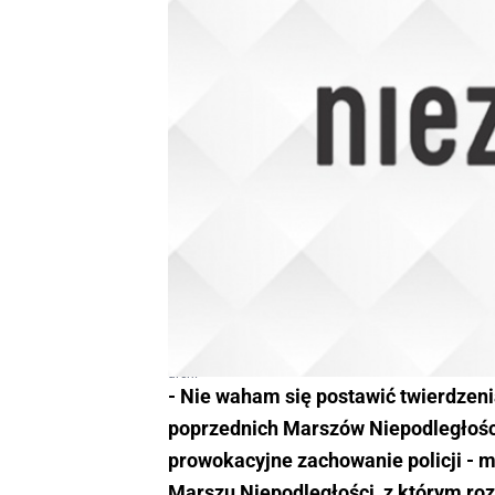
arch.
- Nie waham się postawić twierdzen
poprzednich Marszów Niepodległości,
prowokacyjne zachowanie policji -
Marszu Niepodległości, z którym ro