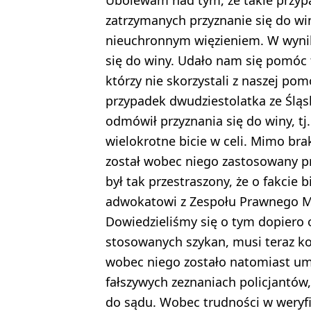
zatrzymanych przyznanie się do w
nieuchronnym więzieniem. W wyniku
się do winy. Udało nam się pomóc ty
którzy nie skorzystali z naszej po
przypadek dwudziestolatka ze Śląsk
odmówił przyznania się do winy, tj
wielokrotne bicie w celi. Mimo br
został wobec niego zastosowany pr
był tak przestraszony, że o fakcie 
adwokatowi z Zespołu Prawnego Ma
Dowiedzieliśmy się o tym dopiero 
stosowanych szykan, musi teraz ko
wobec niego zostało natomiast um
fałszywych zeznaniach policjantów,
do sądu. Wobec trudności w weryfik