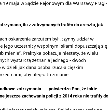
a 19 maja w Sądzie Rejonowym dla Warszawy Pragi-
zatrzymano, ilu z zatrzymanych trafiło do aresztu, jak
ach oskarżenia zarzutem był „czynny udział w
e jego uczestnicy wspólnymi siłami dopuszczają się
mienie”. Praktyka pokazuje niestety, że wielu
nych wystarczą zeznania jednego - dwóch
e widzieli jak dana osoba rzucała ciężkim
rzed nami, aby uległo to zmianie.
adkowe zatrzymania... - potwierdza Pan, że takie
ne jeszcze zachowania policji z 2014 roku nie trafiły do
dki niestety miały miejsce. Policja wymuszała na