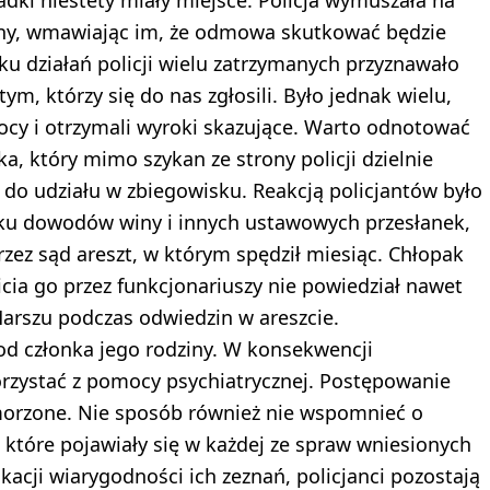
iny, wmawiając im, że odmowa skutkować będzie
 działań policji wielu zatrzymanych przyznawało
m, którzy się do nas zgłosili. Było jednak wielu,
mocy i otrzymali wyroki skazujące. Warto odnotować
a, który mimo szykan ze strony policji dzielnie
. do udziału w zbiegowisku. Reakcją policjantów było
aku dowodów winy i innych ustawowych przesłanek,
zez sąd areszt, w którym spędził miesiąc. Chłopak
bicia go przez funkcjonariuszy nie powiedział nawet
rszu podczas odwiedzin w areszcie.
od członka jego rodziny. W konsekwencji
rzystać z pomocy psychiatrycznej. Postępowanie
orzone. Nie sposób również nie wspomnieć o
 które pojawiały się w każdej ze spraw wniesionych
acji wiarygodności ich zeznań, policjanci pozostają