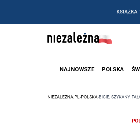
KSIĄŻKA 
NAJNOWSZE
POLSKA
ŚW
NIEZALEŻNA.PL
›
POLSKA
›
BICIE, SZYKANY, F
PO