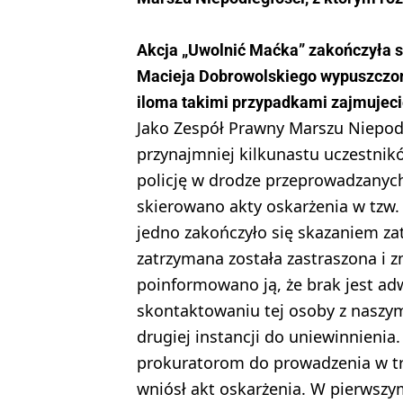
Akcja „Uwolnić Maćka” zakończyła s
Macieja Dobrowolskiego wypuszczono,
iloma takimi przypadkami zajmujeci
Jako Zespół Prawny Marszu Niepod
przynajmniej kilkunastu uczestnik
policję w drodze przeprowadzanyc
skierowano akty oskarżenia w tzw.
jedno zakończyło się skazaniem zat
zatrzymana została zastraszona i 
poinformowano ją, że brak jest ad
skontaktowaniu tej osoby z naszy
drugiej instancji do uniewinnieni
prokuratorom do prowadzenia w t
wniósł akt oskarżenia. W pierwsz