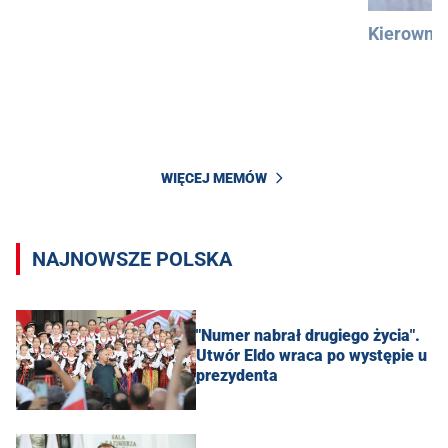
Kierowni
WIĘCEJ MEMÓW
NAJNOWSZE POLSKA
"Numer nabrał drugiego życia".
Utwór Eldo wraca po występie u
prezydenta