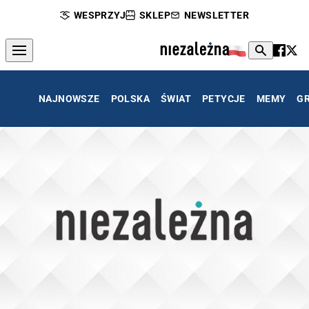
WESPRZYJ
SKLEP
NEWSLETTER
NAJNOWSZE
POLSKA
ŚWIAT
PETYCJE
MEMY
G