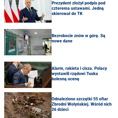
Prezydent złożył podpis pod
czterema ustawami. Jedną
skierował do TK
Bezrobocie znów w górę. Są
nowe dane
Alarm, rakieta i cisza. Polacy
wystawili rządowi Tuska
bolesną ocenę
Odnaleziono szczątki 55 ofiar
Zbrodni Wołyńskiej. Wśród nich
26 dzieci