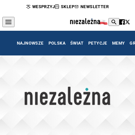
WESPRZYJ
SKLEP
NEWSLETTER
NAJNOWSZE
POLSKA
ŚWIAT
PETYCJE
MEMY
G