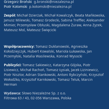
Grzegorz Broński
g.bronski@niezalezna.pl
Piotr Kotomski
p.kotomski@niezalezna.pl
Zespół:
Michał Dzierżak, Michał Kowalczyk, Beata Mańkowska,
Janusz Milewski, Tomasz Grodecki, Sabina Treffler, Aleksander
Mimier, Przemysław Obłuski, Magdalena Żuraw, Anna Zyzek,
Mateusz Mol, Mateusz Święcicki
Współpracownicy:
Tomasz Duklanowski, Agnieszka
Kołodziejczyk, Hubert Kowalski, Mariola Łukawska, Jan
Przemyłski, Natalia Wasilewska, Konrad Wysocki
Publicyści:
Tomasz Sakiewicz, Katarzyna Gójska, Piotr
Lisiewicz, Michał Rachoń, Tomasz Łysiak, Jacek Liziniewicz,
Piotr Nisztor, Adrian Stankowski, Antoni Rybczyński, Krzysztof
Wołodźko, Krzysztof Karnkowski, Tomasz Teluk, Marcin
Herman
Wydawca:
Słowo Niezależne Sp. z o.o.
Filtrowa 63 / 43, 02-056 Warszawa, Polska