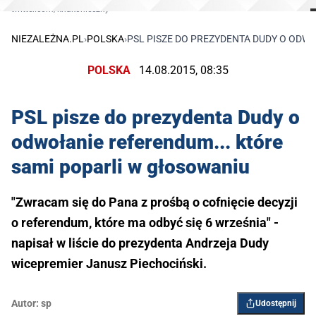
twitter.com/knakonieczny
NIEZALEŻNA.PL
›
POLSKA
›
PSL PISZE DO PREZYDENTA DUDY O ODW
POLSKA
14.08.2015, 08:35
PSL pisze do prezydenta Dudy o
odwołanie referendum... które
sami poparli w głosowaniu
"Zwracam się do Pana z prośbą o cofnięcie decyzji
o referendum, które ma odbyć się 6 września" -
napisał w liście do prezydenta Andrzeja Dudy
wicepremier Janusz Piechociński.
Autor:
sp
Udostępnij