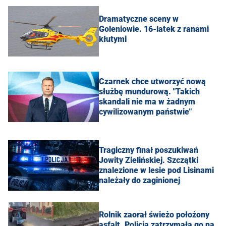
Dramatyczne sceny w
Goleniowie. 16-latek z ranami
kłutymi
Czarnek chce utworzyć nową
służbę mundurową. "Takich
skandali nie ma w żadnym
cywilizowanym państwie"
Tragiczny finał poszukiwań
Jowity Zielińskiej. Szczątki
znalezione w lesie pod Lisinami
należały do zaginionej
Rolnik zaorał świeżo położony
asfalt. Policja zatrzymała go na