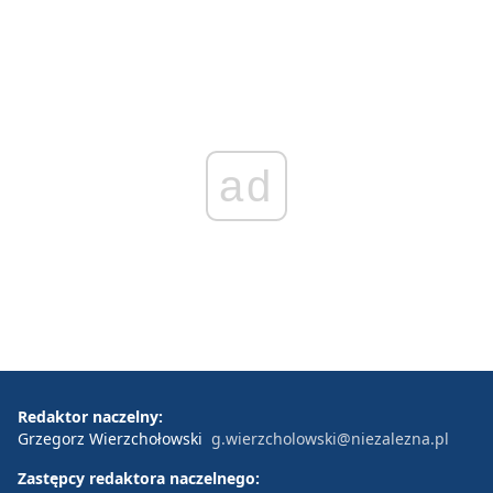
ad
Redaktor naczelny:
Grzegorz Wierzchołowski
g.wierzcholowski@niezalezna.pl
Zastępcy redaktora naczelnego: