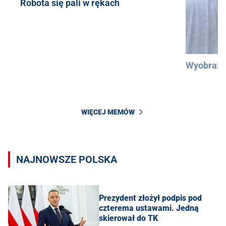
Robota się pali w rękach
Wyobraźc
WIĘCEJ MEMÓW
NAJNOWSZE POLSKA
Prezydent złożył podpis pod
czterema ustawami. Jedną
skierował do TK