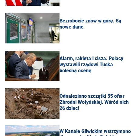
Bezrobocie znów w górę. Są
nowe dane
Alarm, rakieta i cisza. Polacy
wystawili rządowi Tuska
bolesną ocenę
Odnaleziono szczątki 55 ofiar
Zbrodni Wołyńskiej. Wśród nich
26 dzieci
W Kanale Gliwickim wstrzymano