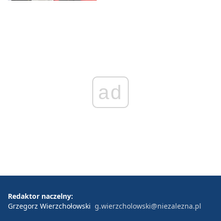
ad
Redaktor naczelny:
Grzegorz Wierzchołowski
g.wierzcholowski@niezalezna.pl