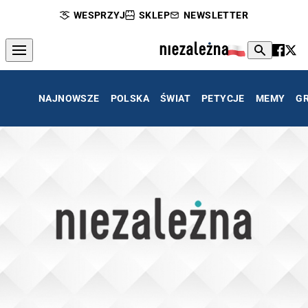
WESPRZYJ
SKLEP
NEWSLETTER
NAJNOWSZE
POLSKA
ŚWIAT
PETYCJE
MEMY
G