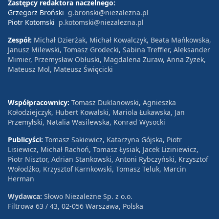
Zastępcy redaktora naczelnego:
Grzegorz Broński
g.bronski@niezalezna.pl
Piotr Kotomski
p.kotomski@niezalezna.pl
Zespół:
Michał Dzierżak, Michał Kowalczyk, Beata Mańkowska,
Janusz Milewski, Tomasz Grodecki, Sabina Treffler, Aleksander
Mimier, Przemysław Obłuski, Magdalena Żuraw, Anna Zyzek,
Mateusz Mol, Mateusz Święcicki
Współpracownicy:
Tomasz Duklanowski, Agnieszka
Kołodziejczyk, Hubert Kowalski, Mariola Łukawska, Jan
Przemyłski, Natalia Wasilewska, Konrad Wysocki
Publicyści:
Tomasz Sakiewicz, Katarzyna Gójska, Piotr
Lisiewicz, Michał Rachoń, Tomasz Łysiak, Jacek Liziniewicz,
Piotr Nisztor, Adrian Stankowski, Antoni Rybczyński, Krzysztof
Wołodźko, Krzysztof Karnkowski, Tomasz Teluk, Marcin
Herman
Wydawca:
Słowo Niezależne Sp. z o.o.
Filtrowa 63 / 43, 02-056 Warszawa, Polska