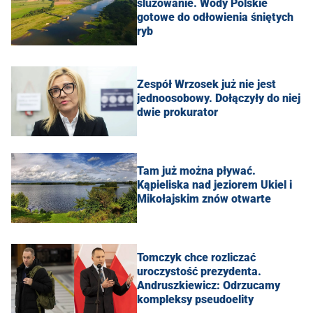
śluzowanie. Wody Polskie
gotowe do odłowienia śniętych
ryb
Zespół Wrzosek już nie jest
jednoosobowy. Dołączyły do niej
dwie prokurator
Tam już można pływać.
Kąpieliska nad jeziorem Ukiel i
Mikołajskim znów otwarte
Tomczyk chce rozliczać
uroczystość prezydenta.
Andruszkiewicz: Odrzucamy
kompleksy pseudoelity