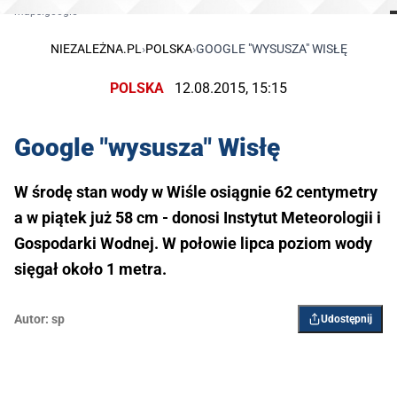
maps.google
NIEZALEŻNA.PL
›
POLSKA
›
GOOGLE "WYSUSZA" WISŁĘ
POLSKA
12.08.2015, 15:15
Google "wysusza" Wisłę
W środę stan wody w Wiśle osiągnie 62 centymetry
a w piątek już 58 cm - donosi Instytut Meteorologii i
Gospodarki Wodnej. W połowie lipca poziom wody
sięgał około 1 metra.
Autor:
sp
Udostępnij