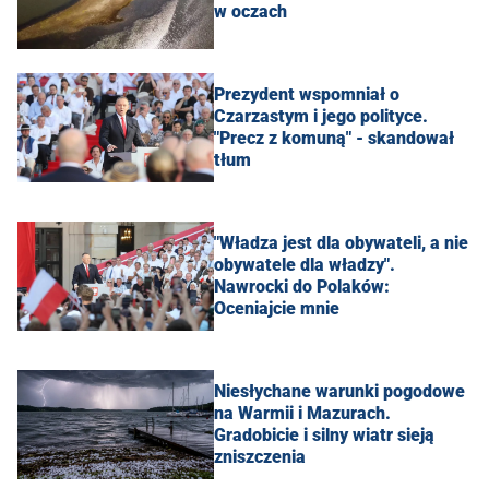
w oczach
Prezydent wspomniał o
Czarzastym i jego polityce.
"Precz z komuną" - skandował
tłum
"Władza jest dla obywateli, a nie
obywatele dla władzy".
Nawrocki do Polaków:
Oceniajcie mnie
Niesłychane warunki pogodowe
na Warmii i Mazurach.
Gradobicie i silny wiatr sieją
zniszczenia