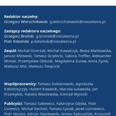
Redaktor naczelny:
Grzegorz Wierzchołowski
g.wierzcholowski@niezalezna.pl
Zastępcy redaktora naczelnego:
Grzegorz Broński
g.bronski@niezalezna.pl
Piotr Kotomski
p.kotomski@niezalezna.pl
Zespół:
Michał Dzierżak, Michał Kowalczyk, Beata Mańkowska,
Janusz Milewski, Tomasz Grodecki, Sabina Treffler, Aleksander
Mimier, Przemysław Obłuski, Magdalena Żuraw, Anna Zyzek,
Mateusz Mol, Mateusz Święcicki
Współpracownicy:
Tomasz Duklanowski, Agnieszka
Kołodziejczyk, Hubert Kowalski, Mariola Łukawska, Jan
Przemyłski, Natalia Wasilewska, Konrad Wysocki
Publicyści:
Tomasz Sakiewicz, Katarzyna Gójska, Piotr
Lisiewicz, Michał Rachoń, Tomasz Łysiak, Jacek Liziniewicz,
Piotr Nisztor, Adrian Stankowski, Antoni Rybczyński, Krzysztof