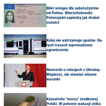
Bilet wstępu dla sabotażystów
od Putina. Wierzchołowski:
Potencjalni szpiedzy jak drobni
oszuści
Kolej nie wytrzymuje upałów. Na
tych trasach wprowadzono
ograniczenia
Nawrocki o relacjach z Ukrainą:
Wspierać, ale stawiać własne
warunki
Katastrofa "morza" środkowej
Polski. W połowie wakacji znika