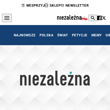
WESPRZYJ
SKLEP
NEWSLETTER
NAJNOWSZE
POLSKA
ŚWIAT
PETYCJE
MEMY
G