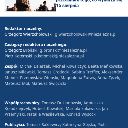
15 sierpnia
Redaktor naczelny:
Grzegorz Wierzchołowski
g.wierzcholowski@niezalezna.pl
Zastępcy redaktora naczelnego:
Grzegorz Broński
g.bronski@niezalezna.pl
Piotr Kotomski
p.kotomski@niezalezna.pl
Zespół:
Michał Dzierżak, Michał Kowalczyk, Beata Mańkowska,
Janusz Milewski, Tomasz Grodecki, Sabina Treffler, Aleksander
Mimier, Przemysław Obłuski, Magdalena Żuraw, Anna Zyzek,
Mateusz Mol, Mateusz Święcicki
Współpracownicy:
Tomasz Duklanowski, Agnieszka
Kołodziejczyk, Hubert Kowalski, Mariola Łukawska, Jan
Przemyłski, Natalia Wasilewska, Konrad Wysocki
Publicyści:
Tomasz Sakiewicz, Katarzyna Gójska, Piotr