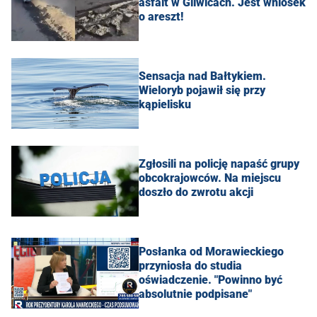
asfalt w Gliwicach. Jest wniosek
o areszt!
Sensacja nad Bałtykiem.
Wieloryb pojawił się przy
kąpielisku
Zgłosili na policję napaść grupy
obcokrajowców. Na miejscu
doszło do zwrotu akcji
Posłanka od Morawieckiego
przyniosła do studia
oświadczenie. "Powinno być
absolutnie podpisane"