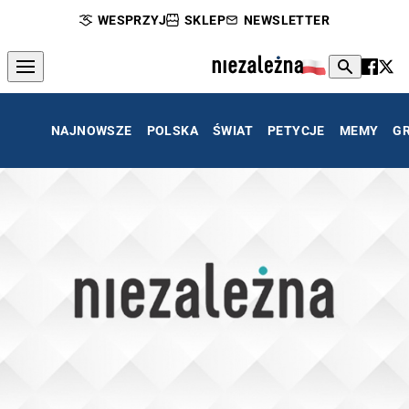
WESPRZYJ
SKLEP
NEWSLETTER
NAJNOWSZE
POLSKA
ŚWIAT
PETYCJE
MEMY
G