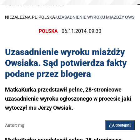
Zbyszek Kaczmarek/Gazeta Polska
NIEZALEŻNA.PL
›
POLSKA
›
UZASADNIENIE WYROKU MIAŻDŻY OWSIA
POLSKA
06.11.2014, 09:30
Uzasadnienie wyroku miażdży
Owsiaka. Sąd potwierdza fakty
podane przez blogera
MatkaKurka przedstawił pełne, 28-stronicowe
uzasadnienie wyroku ogłoszonego w procesie jaki
wytoczył mu Jerzy Owsiak.
Autor:
mg
Udostępnij
MatkaKurka przedstawił pełne, 28-stronicowe