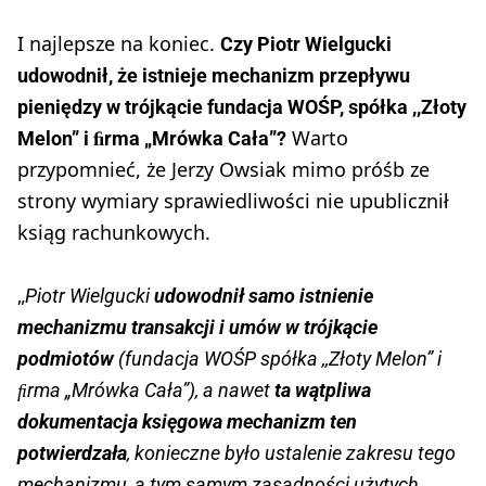
I najlepsze na koniec.
Czy Piotr Wielgucki
udowodnił, że istnieje mechanizm przepływu
pieniędzy w trójkącie fundacja WOŚP, spółka ,,Złoty
Warto
Melon” i ﬁrma „Mrówka Cała”?
przypomnieć, że Jerzy Owsiak mimo próśb ze
strony wymiary sprawiedliwości nie upublicznił
ksiąg rachunkowych.
„
Piotr Wielgucki
udowodnił samo istnienie
mechanizmu transakcji i umów w trójkącie
podmiotów
(fundacja WOŚP spółka ,,Złoty Melon” i
ﬁrma „Mrówka Cała”), a nawet
ta wątpliwa
dokumentacja księgowa mechanizm ten
potwierdzała
, konieczne było ustalenie zakresu tego
mechanizmu, a tym samym zasadności użytych