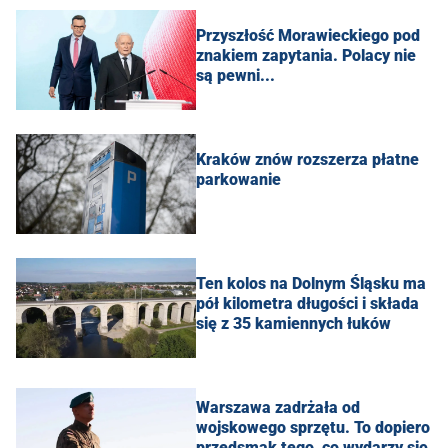
Przyszłość Morawieckiego pod
znakiem zapytania. Polacy nie
są pewni...
Kraków znów rozszerza płatne
parkowanie
Ten kolos na Dolnym Śląsku ma
pół kilometra długości i składa
się z 35 kamiennych łuków
Warszawa zadrżała od
wojskowego sprzętu. To dopiero
przedsmak tego, co wydarzy się