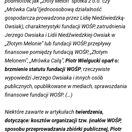
podmiotów, jak „Złoty Melon” spółka z o.o. czy
„Mrówka Cała”(jednoosobową działalność
gospodarcza prowadzona przez Lidię Niedźwiedzką-
Owsiak), charakterystyki fundacji WOŚP, zatrudnienia
Jerzego Owsiaka i Lidii Niedźwiedzkiej-Owsiak w
„Złotym Melonie” lub fundacji WOŚP, przepływy
finansowe pomiędzy fundacją WOŚP, „Złotym
Melonem”, „Mrówka Całą”,
Piotr Wielgucki oparł o:
brzmienie statutu fundacji WOŚP
, rzeczywiste
wypowiedzi Jerzego Owsiaka i innych osób
publicznych, opublikowane w mediach, sprawozdania
finansowe fundacji WOŚP. (…)
Niektóre zawarte w artykułach
twierdzenia,
dotyczące: kosztów organizacji tzw. ﬁnałów WOŚP,
sposobu przeprowadzania zbiórki publicznej, Piotr