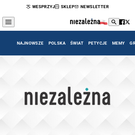
WESPRZYJ
SKLEP
NEWSLETTER
NAJNOWSZE
POLSKA
ŚWIAT
PETYCJE
MEMY
G