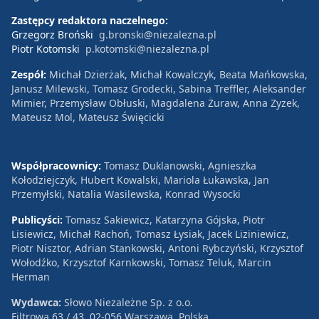
Zastępcy redaktora naczelnego:
Grzegorz Broński
g.bronski@niezalezna.pl
Piotr Kotomski
p.kotomski@niezalezna.pl
Zespół:
Michał Dzierżak, Michał Kowalczyk, Beata Mańkowska,
Janusz Milewski, Tomasz Grodecki, Sabina Treffler, Aleksander
Mimier, Przemysław Obłuski, Magdalena Żuraw, Anna Zyzek,
Mateusz Mol, Mateusz Święcicki
Współpracownicy:
Tomasz Duklanowski, Agnieszka
Kołodziejczyk, Hubert Kowalski, Mariola Łukawska, Jan
Przemyłski, Natalia Wasilewska, Konrad Wysocki
Publicyści:
Tomasz Sakiewicz, Katarzyna Gójska, Piotr
Lisiewicz, Michał Rachoń, Tomasz Łysiak, Jacek Liziniewicz,
Piotr Nisztor, Adrian Stankowski, Antoni Rybczyński, Krzysztof
Wołodźko, Krzysztof Karnkowski, Tomasz Teluk, Marcin
Herman
Wydawca:
Słowo Niezależne Sp. z o.o.
Filtrowa 63 / 43, 02-056 Warszawa, Polska