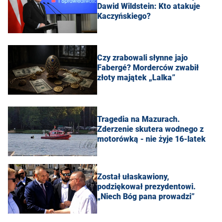
Dawid Wildstein: Kto atakuje
Kaczyńskiego?
Czy zrabowali słynne jajo
Fabergé? Morderców zwabił
złoty majątek „Lalka”
Tragedia na Mazurach.
Zderzenie skutera wodnego z
motorówką - nie żyje 16-latek
Został ułaskawiony,
podziękował prezydentowi.
„Niech Bóg pana prowadzi”