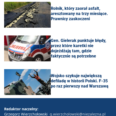
Rolnik, który zaorał asfalt,
aresztowany na trzy miesiące.
Prawnicy zaskoczeni
Gen. Gielerak punktuje błędy,
przez które karetki nie
dojeżdżają tam, gdzie
faktycznie są potrzebne
Wojsko szykuje największą
defiladę w historii Polski. F-35
po raz pierwszy nad Warszawą
Redaktor naczelny:
Grzegorz Wierzchołowski
g.wierzcholowski@niezalezna.pl