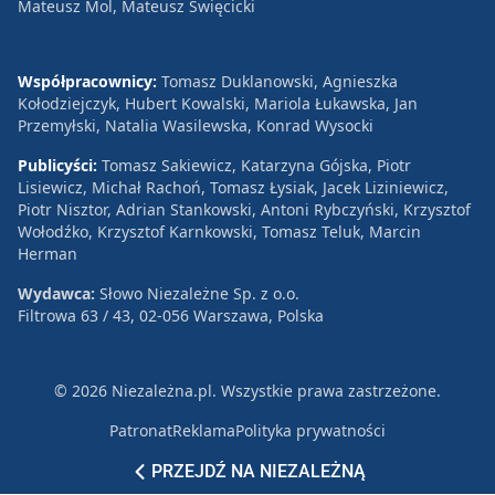
Mateusz Mol, Mateusz Święcicki
Współpracownicy:
Tomasz Duklanowski, Agnieszka
Kołodziejczyk, Hubert Kowalski, Mariola Łukawska, Jan
Przemyłski, Natalia Wasilewska, Konrad Wysocki
Publicyści:
Tomasz Sakiewicz, Katarzyna Gójska, Piotr
Lisiewicz, Michał Rachoń, Tomasz Łysiak, Jacek Liziniewicz,
Piotr Nisztor, Adrian Stankowski, Antoni Rybczyński, Krzysztof
Wołodźko, Krzysztof Karnkowski, Tomasz Teluk, Marcin
Herman
Wydawca:
Słowo Niezależne Sp. z o.o.
Filtrowa 63 / 43, 02-056 Warszawa, Polska
© 2026 Niezależna.pl. Wszystkie prawa zastrzeżone.
Patronat
Reklama
Polityka prywatności
PRZEJDŹ NA NIEZALEŻNĄ