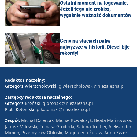
Ostatni moment na logowanie.
Jeżeli tego nie zrobisz,
wygaśnie ważność dokumentów
Ceny na stacjach paliw
najwyższe w historii. Diesel bije
rekordy!
Redaktor naczelny:
Grzegorz Wierzchołowski
g.wierzcholowski@niezalezna.pl
Zastępcy redaktora naczelnego:
Grzegorz Broński
g.bronski@niezalezna.pl
Piotr Kotomski
p.kotomski@niezalezna.pl
Zespół:
Michał Dzierżak, Michał Kowalczyk, Beata Mańkowska,
Janusz Milewski, Tomasz Grodecki, Sabina Treffler, Aleksander
Mimier, Przemysław Obłuski, Magdalena Żuraw, Anna Zyzek,