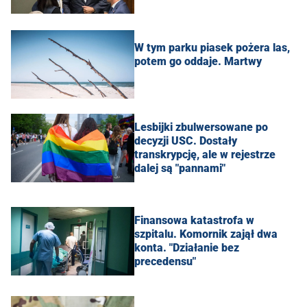
W tym parku piasek pożera las,
potem go oddaje. Martwy
Lesbijki zbulwersowane po
decyzji USC. Dostały
transkrypcję, ale w rejestrze
dalej są "pannami"
Finansowa katastrofa w
szpitalu. Komornik zajął dwa
konta. "Działanie bez
precedensu"