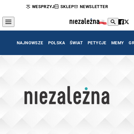
WESPRZYJ
SKLEP
NEWSLETTER
NAJNOWSZE
POLSKA
ŚWIAT
PETYCJE
MEMY
G