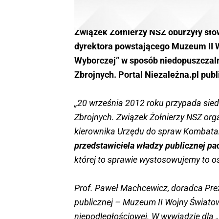
Związek Żołnierzy NSZ oburzyły sło
dyrektora powstającego Muzeum II W
Wyborczej” w sposób niedopuszczaln
Zbrojnych. Portal Niezależna.pl
publ
„20 września 2012 roku przypada sie
Zbrojnych. Związek Żołnierzy NSZ org
kierownika Urzędu do spraw Kombat
przedstawiciela władzy publicznej p
której to sprawie wystosowujemy to o
Prof. Paweł Machcewicz, doradca Prez
publicznej – Muzeum II Wojny Światowe
niepodległościowej. W wywiadzie dla 