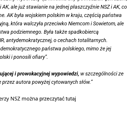
AK, ale już stawianie na jednej płaszczyźnie NSZ i AK, co
alne. AK była wojskiem polskim w kraju, częścią państwa
jną, która walczyła przeciwko Niemcom i Sowietom, ale
ństwa podziemnego. Była także spadkobiercą
ONR, antydemokratycznej, o cechach totalitarnych.
i demokratycznego państwa polskiego, mimo że jej
ski i ponosili ofiary”.
jącej i prowokacyjnej wypowiedzi,
w szczególności ze
e przez autora powyżej cytowanych słów.”
ierzy NSZ można
przeczytać tutaj