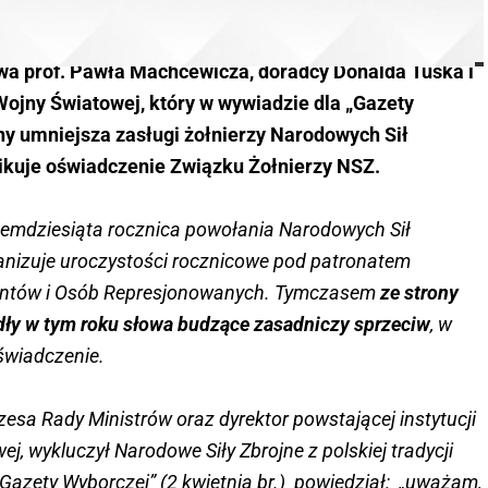
wa prof. Pawła Machcewicza, doradcy Donalda Tuska i
ojny Światowej, który w wywiadzie dla „Gazety
y umniejsza zasługi żołnierzy Narodowych Sił
ikuje oświadczenie
Związku Żołnierzy NSZ.
demdziesiąta rocznica powołania Narodowych Sił
anizuje uroczystości rocznicowe pod patronatem
antów i Osób Represjonowanych. Tymczasem
ze strony
adły w tym roku słowa budzące zasadniczy sprzeciw
, w
świadczenie.
esa Rady Ministrów oraz dyrektor powstającej instytucji
j, wykluczył Narodowe Siły Zbrojne z polskiej tradycji
„Gazety Wyborczej” (2 kwietnia br.) powiedział: „uważam,