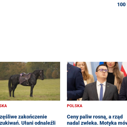
100 
SKA
POLSKA
zęśliwe zakończenie
Ceny paliw rosną, a rząd
zukiwań. Ułani odnaleźli
nadal zwleka. Motyka mów