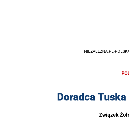
NIEZALEŻNA.PL
›
POLSK
PO
Doradca Tuska 
Związek Żołn