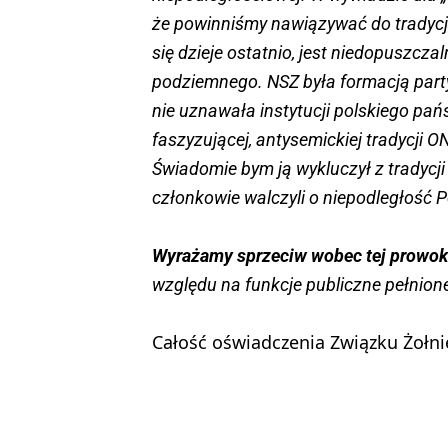
że powinniśmy nawiązywać do tradycji 
się dzieje ostatnio, jest niedopuszcz
podziemnego. NSZ była formacją party
nie uznawała instytucji polskiego pa
faszyzującej, antysemickiej tradycji 
Świadomie bym ją wykluczył z tradycj
członkowie walczyli o niepodległość Pol
Wyrażamy sprzeciw wobec tej prowoku
względu na funkcje publiczne pełnion
Całość oświadczenia Związku Żołn