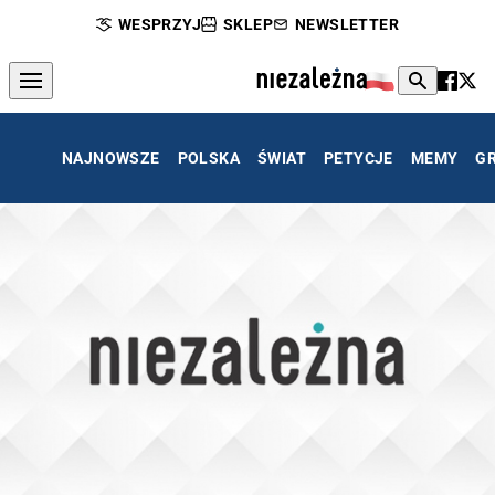
WESPRZYJ
SKLEP
NEWSLETTER
NAJNOWSZE
POLSKA
ŚWIAT
PETYCJE
MEMY
G