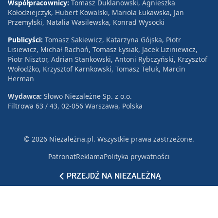
Współpracownicy:
Tomasz Duklanowski, Agnieszka
Kołodziejczyk, Hubert Kowalski, Mariola Łukawska, Jan
Przemyłski, Natalia Wasilewska, Konrad Wysocki
Publicyści:
Tomasz Sakiewicz, Katarzyna Gójska, Piotr
Lisiewicz, Michał Rachoń, Tomasz Łysiak, Jacek Liziniewicz,
Piotr Nisztor, Adrian Stankowski, Antoni Rybczyński, Krzysztof
Wołodźko, Krzysztof Karnkowski, Tomasz Teluk, Marcin
Herman
Wydawca:
Słowo Niezależne Sp. z o.o.
Filtrowa 63 / 43, 02-056 Warszawa, Polska
© 2026 Niezależna.pl. Wszystkie prawa zastrzeżone.
Patronat
Reklama
Polityka prywatności
PRZEJDŹ NA NIEZALEŻNĄ