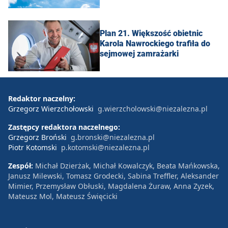
Plan 21. Większość obietnic
Karola Nawrockiego trafiła do
sejmowej zamrażarki
Redaktor naczelny:
Grzegorz Wierzchołowski
g.wierzcholowski@niezalezna.pl
Zastępcy redaktora naczelnego:
Grzegorz Broński
g.bronski@niezalezna.pl
Piotr Kotomski
p.kotomski@niezalezna.pl
Zespół:
Michał Dzierżak, Michał Kowalczyk, Beata Mańkowska,
Janusz Milewski, Tomasz Grodecki, Sabina Treffler, Aleksander
Mimier, Przemysław Obłuski, Magdalena Żuraw, Anna Zyzek,
Mateusz Mol, Mateusz Święcicki