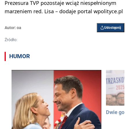
Prezesura TVP pozostaje wciąż niespełnionym
marzeniem red. Lisa – dodaje portal wpolityce.pl
Autor:
oa
Udostępnij
Źródło:
HUMOR
Dwie god