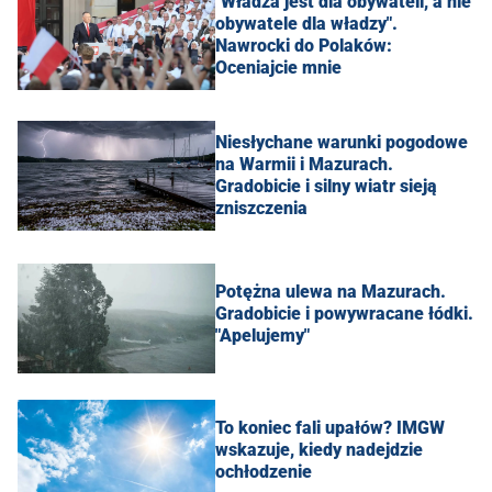
"Władza jest dla obywateli, a nie
obywatele dla władzy".
Nawrocki do Polaków:
Oceniajcie mnie
Niesłychane warunki pogodowe
na Warmii i Mazurach.
Gradobicie i silny wiatr sieją
zniszczenia
Potężna ulewa na Mazurach.
Gradobicie i powywracane łódki.
"Apelujemy"
To koniec fali upałów? IMGW
wskazuje, kiedy nadejdzie
ochłodzenie