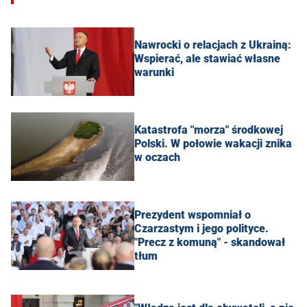
Nawrocki o relacjach z Ukrainą:
Wspierać, ale stawiać własne
warunki
Katastrofa "morza" środkowej
Polski. W połowie wakacji znika
w oczach
Prezydent wspomniał o
Czarzastym i jego polityce.
"Precz z komuną" - skandował
tłum