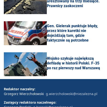
aresztowany na trzy miesiące.
Prawnicy zaskoczeni
Gen. Gielerak punktuje błędy,
przez które karetki nie
dojeżdżają tam, gdzie
faktycznie są potrzebne
Wojsko szykuje największą
defiladę w historii Polski. F-35
po raz pierwszy nad Warszawą
Redaktor naczelny:
Grzegorz Wierzchołowski
g.wierzcholowski@niezalezna.pl
Zastępcy redaktora naczelnego: