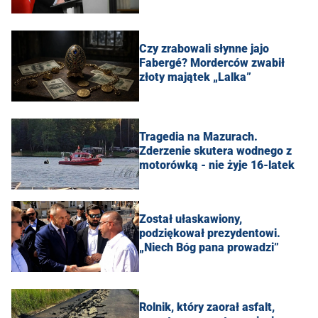
Czy zrabowali słynne jajo
Fabergé? Morderców zwabił
złoty majątek „Lalka”
Tragedia na Mazurach.
Zderzenie skutera wodnego z
motorówką - nie żyje 16-latek
Został ułaskawiony,
podziękował prezydentowi.
„Niech Bóg pana prowadzi”
Rolnik, który zaorał asfalt,