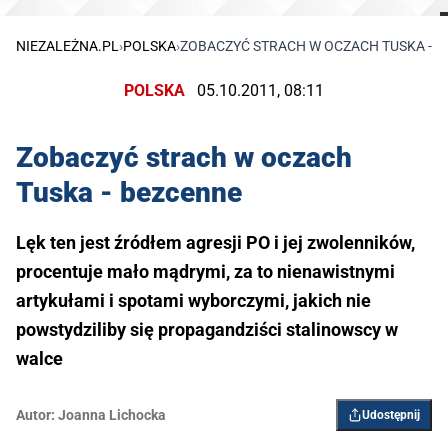
NIEZALEŻNA.PL
›
POLSKA
›
ZOBACZYĆ STRACH W OCZACH TUSKA - 
POLSKA
05.10.2011, 08:11
Zobaczyć strach w oczach
Tuska - bezcenne
Lęk ten jest źródłem agresji PO i jej zwolenników,
procentuje mało mądrymi, za to nienawistnymi
artykułami i spotami wyborczymi, jakich nie
powstydziliby się propagandziści stalinowscy w
walce
Autor:
Joanna Lichocka
Udostępnij