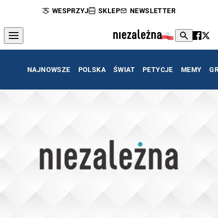
WESPRZYJ
SKLEP
NEWSLETTER
NAJNOWSZE
POLSKA
ŚWIAT
PETYCJE
MEMY
G