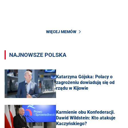
WIĘCEJ MEMÓW
NAJNOWSZE POLSKA
Katarzyna Gójska: Polacy o
zagrożeniu dowiadują się od
rządu w Kijowie
Karmienie obu Konfederacji.
Dawid Wildstein: Kto atakuje
Kaczyńskiego?