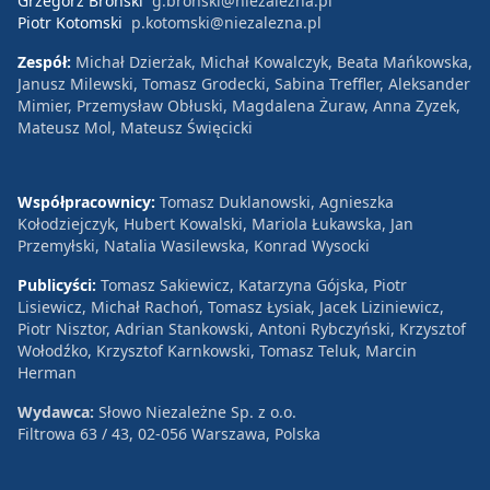
Grzegorz Broński
g.bronski@niezalezna.pl
Piotr Kotomski
p.kotomski@niezalezna.pl
Zespół:
Michał Dzierżak, Michał Kowalczyk, Beata Mańkowska,
Janusz Milewski, Tomasz Grodecki, Sabina Treffler, Aleksander
Mimier, Przemysław Obłuski, Magdalena Żuraw, Anna Zyzek,
Mateusz Mol, Mateusz Święcicki
Współpracownicy:
Tomasz Duklanowski, Agnieszka
Kołodziejczyk, Hubert Kowalski, Mariola Łukawska, Jan
Przemyłski, Natalia Wasilewska, Konrad Wysocki
Publicyści:
Tomasz Sakiewicz, Katarzyna Gójska, Piotr
Lisiewicz, Michał Rachoń, Tomasz Łysiak, Jacek Liziniewicz,
Piotr Nisztor, Adrian Stankowski, Antoni Rybczyński, Krzysztof
Wołodźko, Krzysztof Karnkowski, Tomasz Teluk, Marcin
Herman
Wydawca:
Słowo Niezależne Sp. z o.o.
Filtrowa 63 / 43, 02-056 Warszawa, Polska