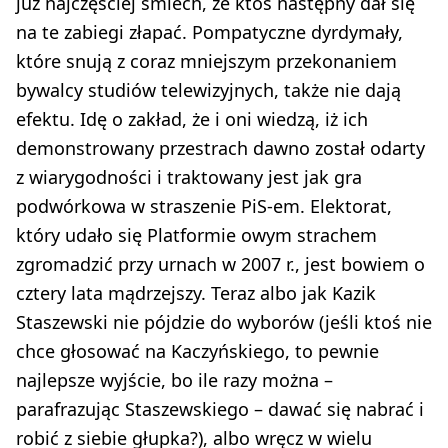
już najczęściej śmiech, że ktoś następny dał się
na te zabiegi złapać. Pompatyczne dyrdymały,
które snują z coraz mniejszym przekonaniem
bywalcy studiów telewizyjnych, także nie dają
efektu. Idę o zakład, że i oni wiedzą, iż ich
demonstrowany przestrach dawno został odarty
z wiarygodności i traktowany jest jak gra
podwórkowa w straszenie PiS-em. Elektorat,
który udało się Platformie owym strachem
zgromadzić przy urnach w 2007 r., jest bowiem o
cztery lata mądrzejszy. Teraz albo jak Kazik
Staszewski nie pójdzie do wyborów (jeśli ktoś nie
chce głosować na Kaczyńskiego, to pewnie
najlepsze wyjście, bo ile razy można –
parafrazując Staszewskiego – dawać się nabrać i
robić z siebie głupka?), albo wręcz w wielu