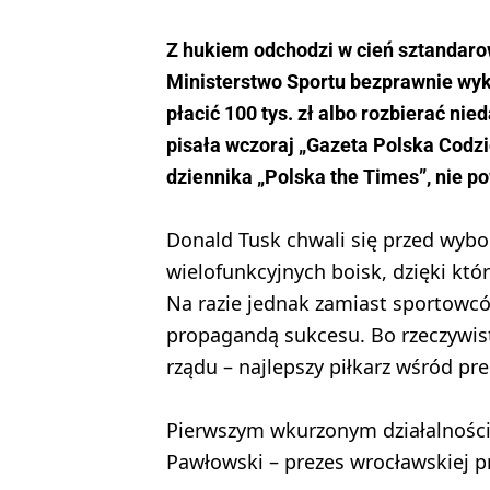
Z hukiem odchodzi w cień sztandarow
Ministerstwo Sportu bezprawnie wyk
płacić 100 tys. zł albo rozbierać n
pisała wczoraj „Gazeta Polska Codzi
dziennika „Polska the Times”, nie po
Donald Tusk chwali się przed wyb
wielofunkcyjnych boisk, dzięki któ
Na razie jednak zamiast sportowc
propagandą sukcesu. Bo rzeczywisto
rządu – najlepszy piłkarz wśród pr
Pierwszym wkurzonym działalnością
Pawłowski – prezes wrocławskiej p