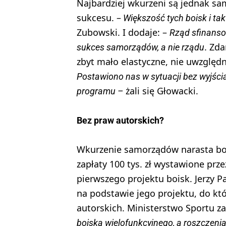
Najbardziej wkurzeni są jednak s
sukcesu. –
Większość tych boisk i ta
Zubowski. I dodaje: –
Rząd sfinanso
. Zd
sukces samorządów, a nie rządu
zbyt mało elastyczne, nie uwzględ
Postawiono nas w sytuacji bez wyjścia
żali się Głowacki.
programu –
Bez praw autorskich?
Wkurzenie samorządów narasta bo
zapłaty 100 tys. zł wystawione prze
pierwszego projektu boisk. Jerzy 
na podstawie jego projektu, do kt
autorskich. Ministerstwo Sportu za
boiska wielofunkcyjnego, a roszczen