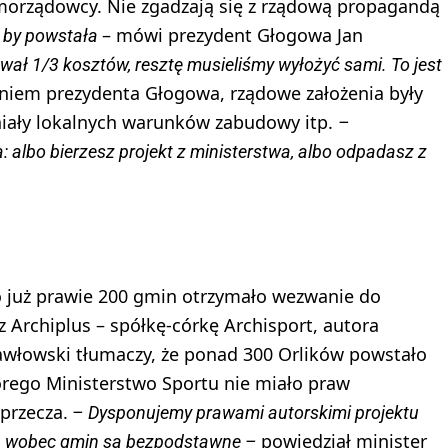
amorządowcy. Nie zgadzają się z rządową propagandą
– mówi prezydent Głogowa Jan
k by powstała
wał 1/3 kosztów, resztę musieliśmy wyłożyć sami. To jest
aniem prezydenta Głogowa, rządowe założenia były
niały lokalnych warunków zabudowy itp.
–
: albo bierzesz projekt z ministerstwa, albo odpadasz z
 już prawie 200 gmin otrzymało wezwanie do
z Archiplus – spółkę-córkę Archisport, autora
Pawłowski tłumaczy, że ponad 300 Orlików powstało
órego Ministerstwo Sportu nie miało praw
przecza.
– Dysponujemy prawami autorskimi projektu
powiedział minister
ia wobec gmin są bezpodstawne –