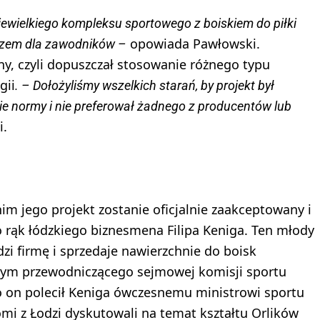
iewielkiego kompleksu sportowego z boiskiem do piłki
opowiada Pawłowski.
eczem dla zawodników –
ny, czyli dopuszczał stosowanie różnego typu
gii
. – Dołożyliśmy wszelkich starań, by projekt był
e normy i nie preferował żadnego z producentów lub
i.
nim jego projekt zostanie oficjalnie zaakceptowany i
o rąk łódzkiego biznesmena Filipa Keniga. Ten młody
zi firmę i sprzedaje nawierzchnie do boisk
mym przewodniczącego sejmowej komisji sportu
To on polecił Keniga ówczesnemu ministrowi sportu
i z Łodzi dyskutowali na temat kształtu Orlików