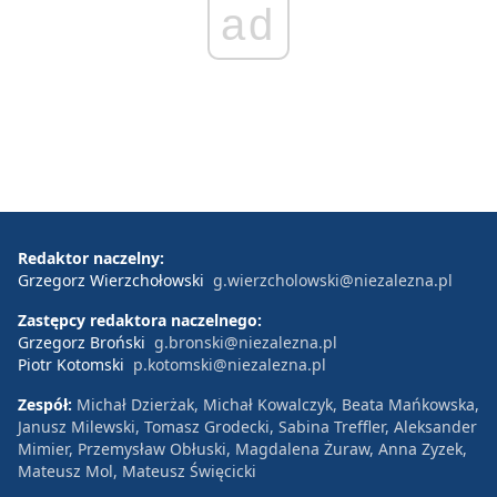
ad
Redaktor naczelny:
Grzegorz Wierzchołowski
g.wierzcholowski@niezalezna.pl
Zastępcy redaktora naczelnego:
Grzegorz Broński
g.bronski@niezalezna.pl
Piotr Kotomski
p.kotomski@niezalezna.pl
Zespół:
Michał Dzierżak, Michał Kowalczyk, Beata Mańkowska,
Janusz Milewski, Tomasz Grodecki, Sabina Treffler, Aleksander
Mimier, Przemysław Obłuski, Magdalena Żuraw, Anna Zyzek,
Mateusz Mol, Mateusz Święcicki