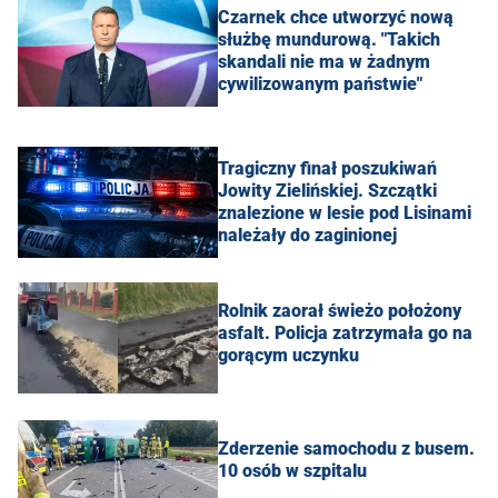
Czarnek chce utworzyć nową
służbę mundurową. "Takich
skandali nie ma w żadnym
cywilizowanym państwie"
Tragiczny finał poszukiwań
Jowity Zielińskiej. Szczątki
znalezione w lesie pod Lisinami
należały do zaginionej
Rolnik zaorał świeżo położony
asfalt. Policja zatrzymała go na
gorącym uczynku
Zderzenie samochodu z busem.
10 osób w szpitalu