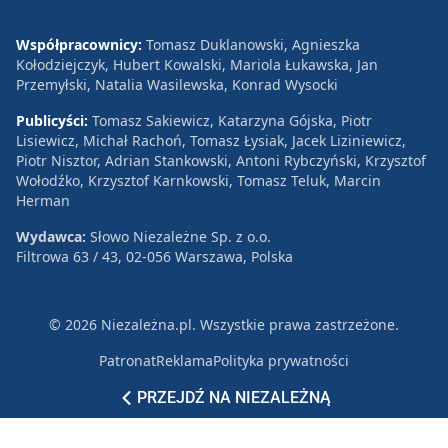
Współpracownicy:
Tomasz Duklanowski, Agnieszka
Kołodziejczyk, Hubert Kowalski, Mariola Łukawska, Jan
Przemyłski, Natalia Wasilewska, Konrad Wysocki
Publicyści:
Tomasz Sakiewicz, Katarzyna Gójska, Piotr
Lisiewicz, Michał Rachoń, Tomasz Łysiak, Jacek Liziniewicz,
Piotr Nisztor, Adrian Stankowski, Antoni Rybczyński, Krzysztof
Wołodźko, Krzysztof Karnkowski, Tomasz Teluk, Marcin
Herman
Wydawca:
Słowo Niezależne Sp. z o.o.
Filtrowa 63 / 43, 02-056 Warszawa, Polska
© 2026 Niezależna.pl. Wszystkie prawa zastrzeżone.
Patronat
Reklama
Polityka prywatności
PRZEJDŹ NA NIEZALEŻNĄ