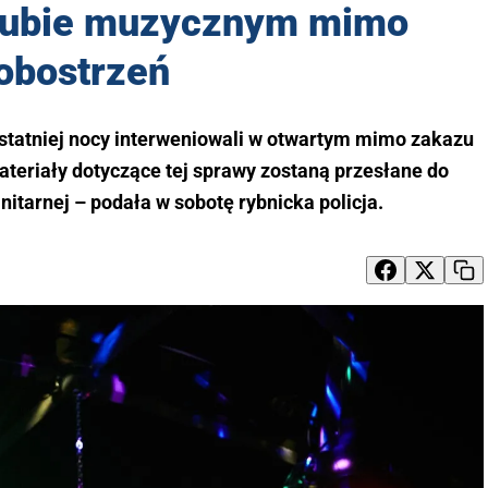
lubie muzycznym mimo
obostrzeń
y ostatniej nocy interweniowali w otwartym mimo zakazu
teriały dotyczące tej sprawy zostaną przesłane do
anitarnej – podała w sobotę rybnicka policja.