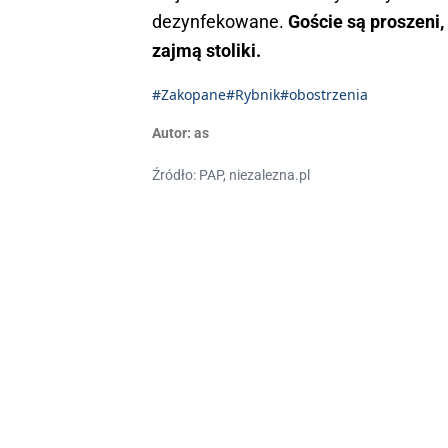
dezynfekowane.
Goście są proszeni, 
zajmą stoliki.
#Zakopane
#Rybnik
#obostrzenia
Autor:
as
Źródło: PAP, niezalezna.pl