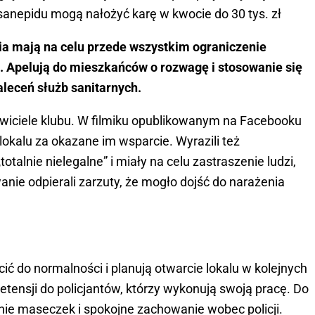
sanepidu mogą nałożyć karę w kwocie do 30 tys. zł
ania mają na celu przede wszystkim ograniczenie
. Apelują do mieszkańców o rozwagę i stosowanie się
leceń służb sanitarnych.
stawiciele klubu. W filmiku opublikowanym na Facebooku
 lokalu za okazane im wsparcie. Wyrazili też
„totalnie nielegalne” i miały na celu zastraszenie ludzi,
wanie odpierali zarzuty, że mogło dojść do narażenia
ócić do normalności i planują otwarcie lokalu w kolejnych
retensji do policjantów, którzy wykonują swoją pracę. Do
nie maseczek i spokojne zachowanie wobec policji.