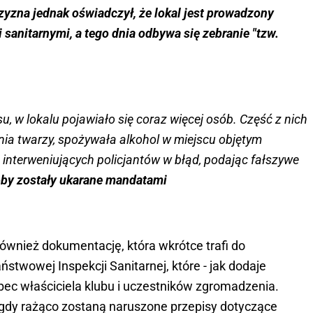
yzna jednak oświadczył, że lokal jest prowadzony
sanitarnymi, a tego dnia odbywa się zebranie "tzw.
u, w lokalu pojawiało się coraz więcej osób. Część z nich
ia twarzy, spożywała alkohol w miejscu objętym
nterweniujących policjantów w błąd, podając fałszywe
oby zostały ukarane mandatami
również dokumentację, która wkrótce trafi do
stwowej Inspekcji Sanitarnej, które - jak dodaje
ec właściciela klubu i uczestników zgromadzenia.
, gdy rażąco zostaną naruszone przepisy dotyczące