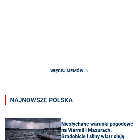
WIĘCEJ MEMÓW
NAJNOWSZE POLSKA
Niesłychane warunki pogodowe
na Warmii i Mazurach.
Gradobicie i silny wiatr sieją