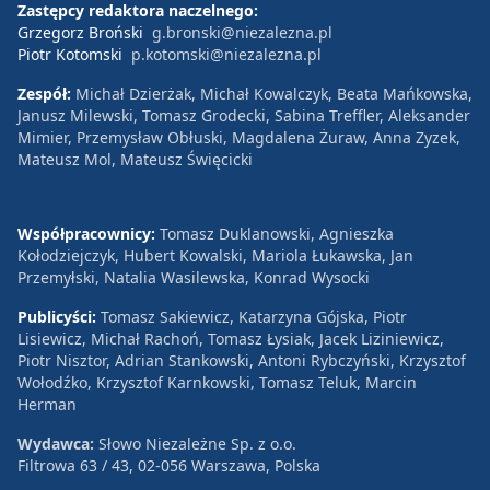
Zastępcy redaktora naczelnego:
Grzegorz Broński
g.bronski@niezalezna.pl
Piotr Kotomski
p.kotomski@niezalezna.pl
Zespół:
Michał Dzierżak, Michał Kowalczyk, Beata Mańkowska,
Janusz Milewski, Tomasz Grodecki, Sabina Treffler, Aleksander
Mimier, Przemysław Obłuski, Magdalena Żuraw, Anna Zyzek,
Mateusz Mol, Mateusz Święcicki
Współpracownicy:
Tomasz Duklanowski, Agnieszka
Kołodziejczyk, Hubert Kowalski, Mariola Łukawska, Jan
Przemyłski, Natalia Wasilewska, Konrad Wysocki
Publicyści:
Tomasz Sakiewicz, Katarzyna Gójska, Piotr
Lisiewicz, Michał Rachoń, Tomasz Łysiak, Jacek Liziniewicz,
Piotr Nisztor, Adrian Stankowski, Antoni Rybczyński, Krzysztof
Wołodźko, Krzysztof Karnkowski, Tomasz Teluk, Marcin
Herman
Wydawca:
Słowo Niezależne Sp. z o.o.
Filtrowa 63 / 43, 02-056 Warszawa, Polska