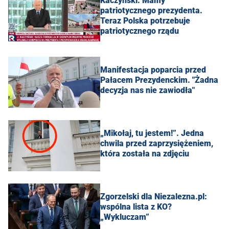
Kaczyński: Mamy
patriotycznego prezydenta.
Teraz Polska potrzebuje
patriotycznego rządu
Manifestacja poparcia przed
Pałacem Prezydenckim. "Żadna
decyzja nas nie zawiodła"
„Mikołaj, tu jestem!”. Jedna
chwila przed zaprzysiężeniem,
która została na zdjęciu
Zgorzelski dla Niezalezna.pl:
wspólna lista z KO?
„Wykluczam”