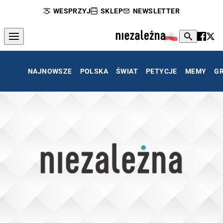
WESPRZYJ
SKLEP
NEWSLETTER
NAJNOWSZE
POLSKA
ŚWIAT
PETYCJE
MEMY
G