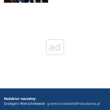
ad
Redaktor naczelny:
Grzegorz Wierzchołowski
g.wierzcholowski@niezalezna.pl