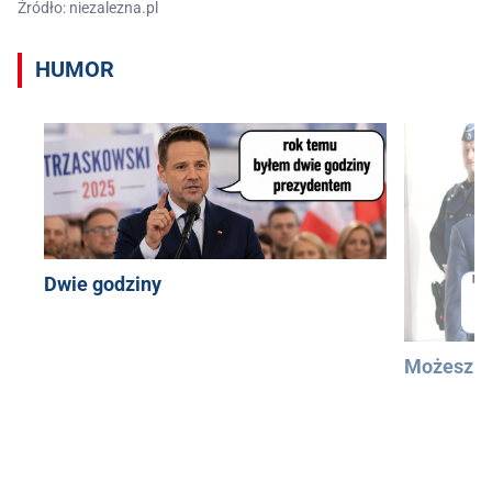
Źródło: niezalezna.pl
HUMOR
Dwie godziny
Możesz u