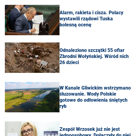
Alarm, rakieta i cisza. Polacy
wystawili rządowi Tuska
bolesną ocenę
Odnaleziono szczątki 55 ofiar
Zbrodni Wołyńskiej. Wśród nich
26 dzieci
W Kanale Gliwickim wstrzymano
śluzowanie. Wody Polskie
gotowe do odłowienia śniętych
ryb
Zespół Wrzosek już nie jest
jednoosobowy. Dołączyły do niej