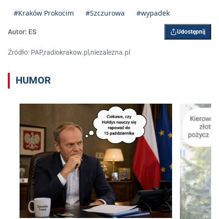
#Kraków Prokocim
#Szczurowa
#wypadek
Autor:
ES
Udostępnij
Źródło: PAP,radiokrakow.pl,niezalezna.pl
HUMOR