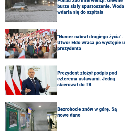
Ponad 200 interwencji. Ulewne
burze siały spustoszenie. Woda
wdarła się do szpitala
"Numer nabrał drugiego życia".
Utwór Eldo wraca po występie u
prezydenta
Prezydent złożył podpis pod
czterema ustawami. Jedną
skierował do TK
Bezrobocie znów w górę. Są
nowe dane