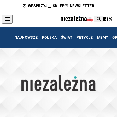
WESPRZYJ
SKLEP
NEWSLETTER
NAJNOWSZE
POLSKA
ŚWIAT
PETYCJE
MEMY
G