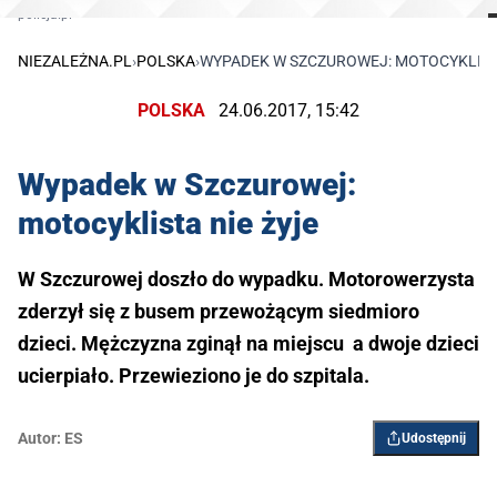
policja.pl
NIEZALEŻNA.PL
›
POLSKA
›
WYPADEK W SZCZUROWEJ: MOTOCYKLISTA
POLSKA
24.06.2017, 15:42
Wypadek w Szczurowej:
motocyklista nie żyje
W Szczurowej doszło do wypadku. Motorowerzysta
zderzył się z busem przewożącym siedmioro
dzieci. Mężczyzna zginął na miejscu a dwoje dzieci
ucierpiało. Przewieziono je do szpitala.
Autor:
ES
Udostępnij