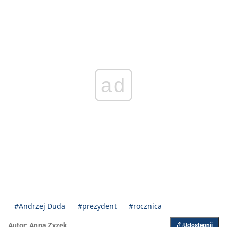
ad
#Andrzej Duda
#prezydent
#rocznica
Autor:
Anna Zyzek
Udostępnij