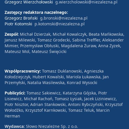
Grzegorz Wierzchołowski
g.wierzcholowski@niezalezna.pl
Zastępcy redaktora naczelnego:
Grzegorz Broński
g.bronski@niezalezna.pl
Piotr Kotomski
p.kotomski@niezalezna.pl
Zespół:
Michał Dzierżak, Michał Kowalczyk, Beata Mańkowska,
Janusz Milewski, Tomasz Grodecki, Sabina Treffler, Aleksander
Mimier, Przemysław Obłuski, Magdalena Żuraw, Anna Zyzek,
Mateusz Mol, Mateusz Święcicki
Współpracownicy:
Tomasz Duklanowski, Agnieszka
Kołodziejczyk, Hubert Kowalski, Mariola Łukawska, Jan
Przemyłski, Natalia Wasilewska, Konrad Wysocki
Publicyści:
Tomasz Sakiewicz, Katarzyna Gójska, Piotr
Lisiewicz, Michał Rachoń, Tomasz Łysiak, Jacek Liziniewicz,
Piotr Nisztor, Adrian Stankowski, Antoni Rybczyński, Krzysztof
Wołodźko, Krzysztof Karnkowski, Tomasz Teluk, Marcin
Herman
Wydawca:
Słowo Niezależne Sp. z o.o.