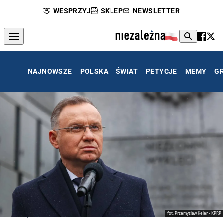
WESPRZYJ
SKLEP
NEWSLETTER
NAJNOWSZE
POLSKA
ŚWIAT
PETYCJE
MEMY
G
fot. Przemysław Keler - KPRP
Andrzej Duda