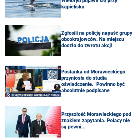
Wieloryb pojawił się przy
kąpielisku
Zgłosili na policję napaść grupy
obcokrajowców. Na miejscu
doszło do zwrotu akcji
Posłanka od Morawieckiego
przyniosła do studia
oświadczenie. "Powinno być
absolutnie podpisane"
Przyszłość Morawieckiego pod
znakiem zapytania. Polacy nie
są pewni...