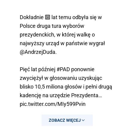
Dokładnie 🔟 lat temu odbyła się w
Polsce druga tura wyborów
prezydenckich, w której walkę o
najwyższy urząd w państwie wygrał
@AndrzejDuda
.
Pięć lat później
#PAD
ponownie
zwyciężył w głosowaniu uzyskując
blisko 10,5 miliona głosów i pełni drugą
kadencję na urzędzie Prezydenta…
pic.twitter.com/MIy599Pvin
— Kancelaria Prezydenta
ZOBACZ WIĘCEJ
(@prezydentpl)
May 24, 2025