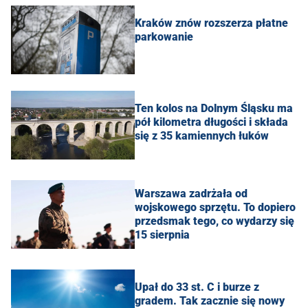
Kraków znów rozszerza płatne
parkowanie
Ten kolos na Dolnym Śląsku ma
pół kilometra długości i składa
się z 35 kamiennych łuków
Warszawa zadrżała od
wojskowego sprzętu. To dopiero
przedsmak tego, co wydarzy się
15 sierpnia
Upał do 33 st. C i burze z
gradem. Tak zacznie się nowy