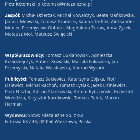
Piotr Kotomski
p.kotomski@niezalezna.pl
Zespół:
Michał Dzierżak, Michał Kowalczyk, Beata Mańkowska,
Janusz Milewski, Tomasz Grodecki, Sabina Treffler, Aleksander
Mimier, Przemysław Obłuski, Magdalena Żuraw, Anna Zyzek,
Mateusz Mol, Mateusz Święcicki
Współpracownicy:
Tomasz Duklanowski, Agnieszka
Kołodziejczyk, Hubert Kowalski, Mariola Łukawska, Jan
Przemyłski, Natalia Wasilewska, Konrad Wysocki
Publicyści:
Tomasz Sakiewicz, Katarzyna Gójska, Piotr
Lisiewicz, Michał Rachoń, Tomasz Łysiak, Jacek Liziniewicz,
Piotr Nisztor, Adrian Stankowski, Antoni Rybczyński, Krzysztof
Wołodźko, Krzysztof Karnkowski, Tomasz Teluk, Marcin
Herman
Wydawca:
Słowo Niezależne Sp. z o.o.
Filtrowa 63 / 43, 02-056 Warszawa, Polska