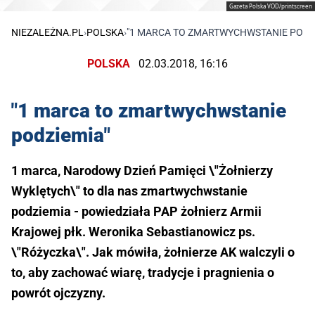
Gazeta Polska VOD/printscreen
NIEZALEŻNA.PL
›
POLSKA
›
"1 MARCA TO ZMARTWYCHWSTANIE PODZ
POLSKA
02.03.2018, 16:16
"1 marca to zmartwychwstanie
podziemia"
1 marca, Narodowy Dzień Pamięci \"Żołnierzy
Wyklętych\" to dla nas zmartwychwstanie
podziemia - powiedziała PAP żołnierz Armii
Krajowej płk. Weronika Sebastianowicz ps.
\"Różyczka\". Jak mówiła, żołnierze AK walczyli o
to, aby zachować wiarę, tradycje i pragnienia o
powrót ojczyzny.