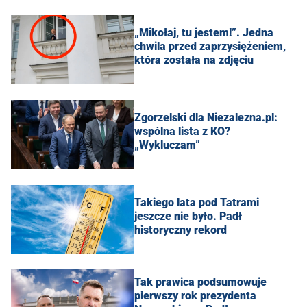
„Mikołaj, tu jestem!”. Jedna
chwila przed zaprzysiężeniem,
która została na zdjęciu
Zgorzelski dla Niezalezna.pl:
wspólna lista z KO?
„Wykluczam”
Takiego lata pod Tatrami
jeszcze nie było. Padł
historyczny rekord
Tak prawica podsumowuje
pierwszy rok prezydenta