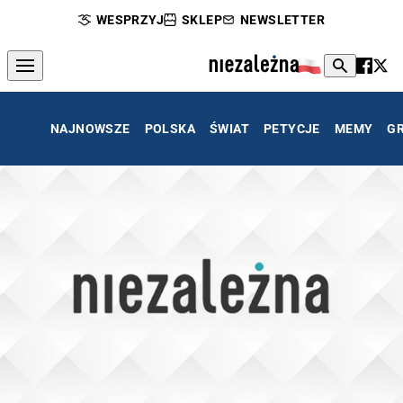
WESPRZYJ
SKLEP
NEWSLETTER
NAJNOWSZE
POLSKA
ŚWIAT
PETYCJE
MEMY
G