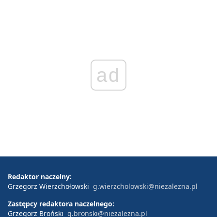
ad
Redaktor naczelny:
Grzegorz Wierzchołowski
g.wierzcholowski@niezalezna.pl
Zastępcy redaktora naczelnego:
Grzegorz Broński
g.bronski@niezalezna.pl