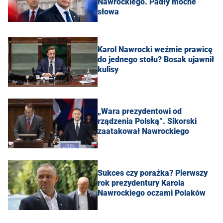
Nawrockiego. Padły mocne
słowa
Karol Nawrocki weźmie prawicę
do jednego stołu? Bosak ujawnił
kulisy
„Wara prezydentowi od
rządzenia Polską”. Sikorski
zaatakował Nawrockiego
Sukces czy porażka? Pierwszy
rok prezydentury Karola
Nawrockiego oczami Polaków