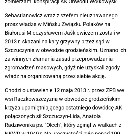
żołnierzami konspiracji AK Obwodu Wołkowysk.
Sebastianowicz wraz z szefem nieuznawanego
przez władze w Mińsku Związku Polaków na
Białorusi Mieczysławem Jaśkiewiczem zostali w
2013 r. skazani na kary grzywny przez sąd w
Szczuczynie w obwodzie grodzieńskim. Uznano ich
za winnych złamania zasad przeprowadzania
zgromadzeń masowych, gdyż nie uzyskali zgody
władz na organizowaną przez siebie akcję.
Chodzi o ustawienie 12 maja 2013 r. przez ZPB we
wsi Raczkowszczyzna w obwodzie grodzieńskim
krzyża upamiętniającego ostatniego dowódcę AK
połączonych sił Szczuczyn-Lida, Anatola
Radziwonika ps. "Olech", który zginął w walkach z
NKWD w 1949 r. Na uroczystości było ponad 100