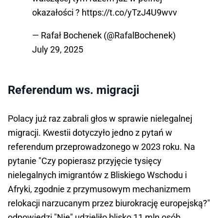
okazałości ?
https://t.co/yTzJ4U9wvv
— Rafał Bochenek (@RafalBochenek)
July 29, 2025
Referendum ws. migracji
Polacy już raz zabrali głos w sprawie nielegalnej
migracji. Kwestii dotyczyło jedno z pytań w
referendum przeprowadzonego w 2023 roku. Na
pytanie "Czy popierasz przyjęcie tysięcy
nielegalnych imigrantów z Bliskiego Wschodu i
Afryki, zgodnie z przymusowym mechanizmem
relokacji narzucanym przez biurokrację europejską?"
odpowiedzi "Nie" udzieliło blisko 11 mln osób.