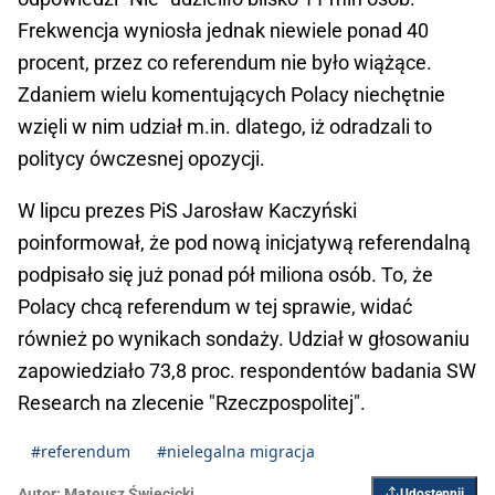
Frekwencja wyniosła jednak niewiele ponad 40
procent, przez co referendum nie było wiążące.
Zdaniem wielu komentujących Polacy niechętnie
wzięli w nim udział m.in. dlatego, iż odradzali to
politycy ówczesnej opozycji.
W lipcu prezes PiS Jarosław Kaczyński
poinformował, że pod nową inicjatywą referendalną
podpisało się już ponad pół miliona osób. To, że
Polacy chcą referendum w tej sprawie, widać
również po wynikach sondaży. Udział w głosowaniu
zapowiedziało 73,8 proc. respondentów badania SW
Research na zlecenie "Rzeczpospolitej".
#referendum
#nielegalna migracja
Autor:
Mateusz Święcicki
Udostępnij