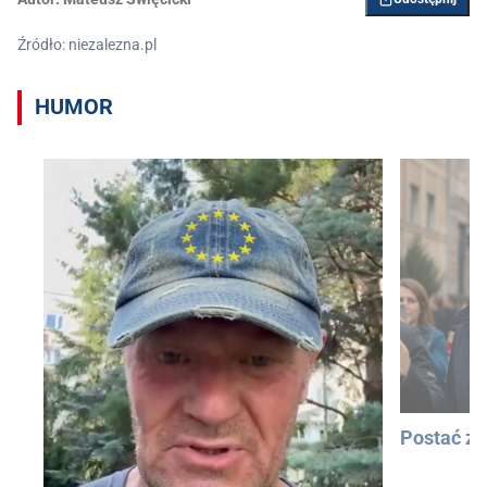
Źródło: niezalezna.pl
HUMOR
Postać z