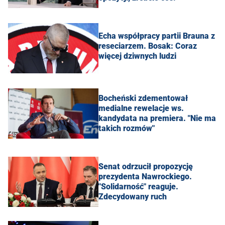
Echa współpracy partii Brauna z
reseciarzem. Bosak: Coraz
więcej dziwnych ludzi
Bocheński zdementował
medialne rewelacje ws.
kandydata na premiera. "Nie ma
takich rozmów"
Senat odrzucił propozycję
prezydenta Nawrockiego.
"Solidarność" reaguje.
Zdecydowany ruch