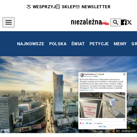
WESPRZYJ
SKLEP
NEWSLETTER
NAJNOWSZE
POLSKA
ŚWIAT
PETYCJE
MEMY
G
fot - pixabay.com
Atak na wolontariuszy w Warszawie