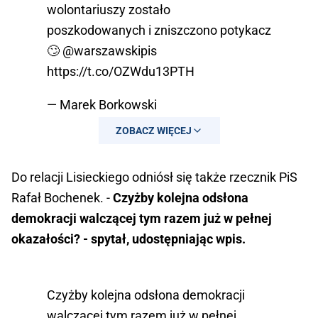
wolontariuszy zostało
poszkodowanych i zniszczono potykacz
🙄
@warszawskipis
https://t.co/OZWdu13PTH
— Marek Borkowski
(@MarekBorkowski0)
July 29, 2025
ZOBACZ WIĘCEJ
Do relacji Lisieckiego odniósł się także rzecznik PiS
Rafał Bochenek. -
Czyżby kolejna odsłona
demokracji walczącej tym razem już w pełnej
okazałości? - spytał, udostępniając wpis.
Czyżby kolejna odsłona demokracji
walczącej tym razem już w pełnej