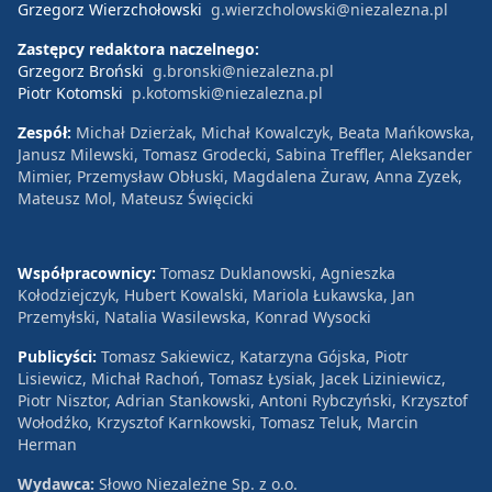
Grzegorz Wierzchołowski
g.wierzcholowski@niezalezna.pl
Zastępcy redaktora naczelnego:
Grzegorz Broński
g.bronski@niezalezna.pl
Piotr Kotomski
p.kotomski@niezalezna.pl
Zespół:
Michał Dzierżak, Michał Kowalczyk, Beata Mańkowska,
Janusz Milewski, Tomasz Grodecki, Sabina Treffler, Aleksander
Mimier, Przemysław Obłuski, Magdalena Żuraw, Anna Zyzek,
Mateusz Mol, Mateusz Święcicki
Współpracownicy:
Tomasz Duklanowski, Agnieszka
Kołodziejczyk, Hubert Kowalski, Mariola Łukawska, Jan
Przemyłski, Natalia Wasilewska, Konrad Wysocki
Publicyści:
Tomasz Sakiewicz, Katarzyna Gójska, Piotr
Lisiewicz, Michał Rachoń, Tomasz Łysiak, Jacek Liziniewicz,
Piotr Nisztor, Adrian Stankowski, Antoni Rybczyński, Krzysztof
Wołodźko, Krzysztof Karnkowski, Tomasz Teluk, Marcin
Herman
Wydawca:
Słowo Niezależne Sp. z o.o.