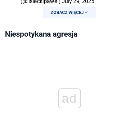
(@lisieckipawel)
July 29, 2025
ZOBACZ WIĘCEJ
Niespotykana agresja
ad