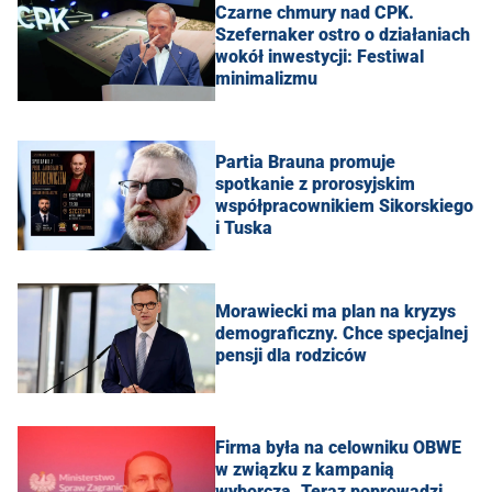
Czarne chmury nad CPK.
Szefernaker ostro o działaniach
wokół inwestycji: Festiwal
minimalizmu
Partia Brauna promuje
spotkanie z prorosyjskim
współpracownikiem Sikorskiego
i Tuska
Morawiecki ma plan na kryzys
demograficzny. Chce specjalnej
pensji dla rodziców
Firma była na celowniku OBWE
w związku z kampanią
wyborczą. Teraz poprowadzi