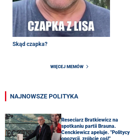
Skąd czapka?
WIĘCEJ MEMÓW
NAJNOWSZE POLITYKA
Reseciarz Bratkiewicz na
spotkaniu partii Brauna.
Cenckiewicz apeluje. "Politycy
opozycji, zróbcie coś!"