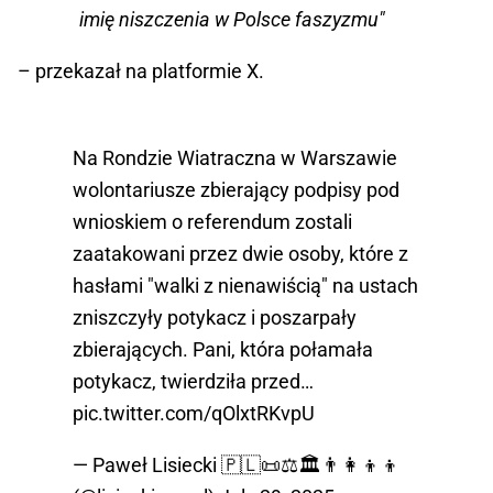
imię niszczenia w Polsce faszyzmu"
– przekazał na platformie X.
Na Rondzie Wiatraczna w Warszawie
wolontariusze zbierający podpisy pod
wnioskiem o referendum zostali
zaatakowani przez dwie osoby, które z
hasłami "walki z nienawiścią" na ustach
zniszczyły potykacz i poszarpały
zbierających. Pani, która połamała
potykacz, twierdziła przed…
pic.twitter.com/qOlxtRKvpU
— Paweł Lisiecki 🇵🇱📜⚖️🏛👨‍👩‍👦‍👦