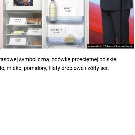
screenshot - YT-Prawo i Sprawiedliwość
e
prasowej symboliczną lodówkę przeciętnej polskiej
ło, mleko, pomidory, filety drobiowe i żółty ser.