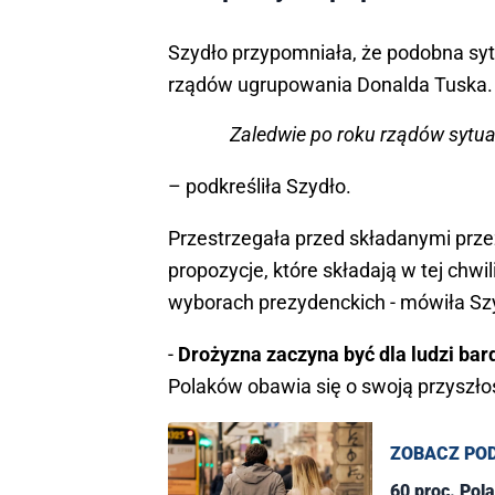
Szydło przypomniała, że podobna syt
rządów ugrupowania Donalda Tuska.
Zaledwie po roku rządów sytua
– podkreśliła Szydło.
Przestrzegała przed składanymi prze
propozycje, które składają w tej chwil
wyborach prezydenckich - mówiła Sz
-
Drożyzna zaczyna być dla ludzi b
Polaków obawia się o swoją przyszłoś
ZOBACZ PO
60 proc. Pol