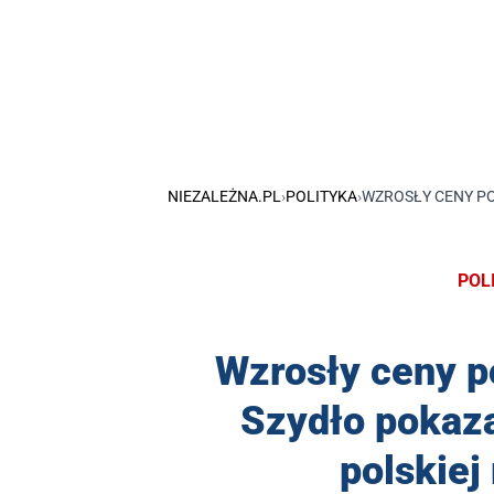
NIEZALEŻNA.PL
›
POLITYKA
›
WZROSŁY CENY P
POL
Wzrosły ceny 
Szydło pokaza
polskiej