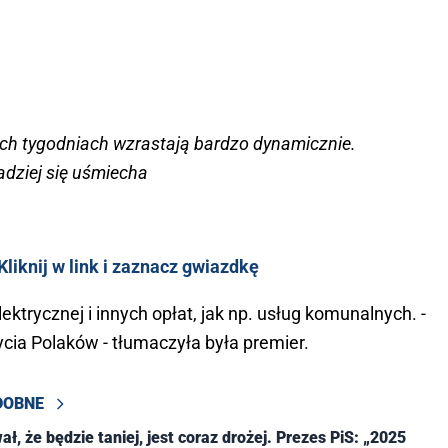
ich tygodniach wzrastają bardzo dynamicznie.
adziej się uśmiecha
liknij w link i zaznacz gwiazdkę
ektrycznej i innych opłat, jak np. usług komunalnych. -
ycia Polaków - tłumaczyła była premier.
DOBNE
ł, że będzie taniej, jest coraz drożej. Prezes PiS: „2025