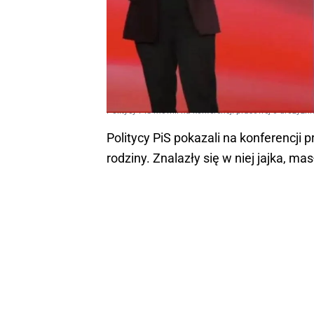
Politycy PiS mówili na konferencji prasowej o drożyźni
Politycy PiS pokazali na konferencji 
rodziny. Znalazły się w niej jajka, mas