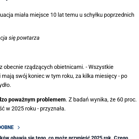
uacja miała miejsce 10 lat temu u schyłku poprzednich
cja się powtarza
z obecnie rządzących obietnicami. - Wszystkie
i mają swój koniec w tym roku, za kilka miesięcy - po
ydło.
ardzo poważnym problemem
. Z badań wynika, że 60 proc.
ć w 2025 roku - przyznała.
DOBNE
aków obawia się tego, co może przynieść 2025 rok. Czego