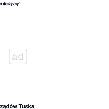
m drożyzny”
ad
rządów Tuska