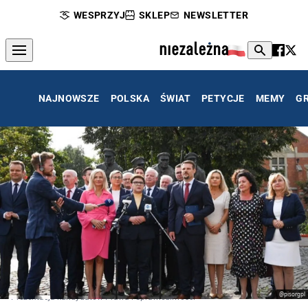
WESPRZYJ
SKLEP
NEWSLETTER
NAJNOWSZE
POLSKA
ŚWIAT
PETYCJE
MEMY
G
@pisorgpl
Prezentacja kandydatów Prawa i Sprawiedliwości