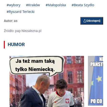
3.
@JacekOsuch2
#wybory
#Kraków
#Małopolska
#Beata Szydło
4.
@elzbieta_duda
…
#Ryszard Terlecki
pic.twitter.com/JhFS7yF2Eu
Autor:
as
Udostępnij
— Michał Drewnicki
Źródło: pap Niezalezna.pl
(@MichalDrewnicki)
September 2, 2023
HUMOR