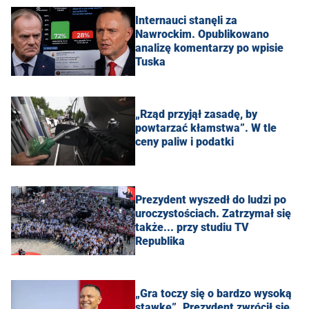
Internauci stanęli za
Nawrockim. Opublikowano
analizę komentarzy po wpisie
Tuska
„Rząd przyjął zasadę, by
powtarzać kłamstwa”. W tle
ceny paliw i podatki
Prezydent wyszedł do ludzi po
uroczystościach. Zatrzymał się
także... przy studiu TV
Republika
„Gra toczy się o bardzo wysoką
stawkę”. Prezydent zwrócił się