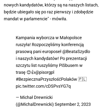
nowych kandydatów, którzy są na naszych listach,
będzie ubiegało się po raz pierwszy i zdobędzie
mandat w parlamencie" - mówiła.
Kampania wyborcza w Małopolsce
ruszyła! Rozpoczęliśmy konferencją
prasową pani europoseł
@BeataSzydlo
i naszych kandydatów! Po prezentacji
szczytu list ruszyliśmy PiSbusem w
trasę 😊👍
@pisorgpl
#BezpiecznaPrzyszłośćPolaków
🇵🇱
pic.twitter.com/cDSPvsYG7q
— Michał Drewnicki
(@MichalDrewnicki)
September 2, 2023