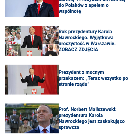
do Polaków z apelem o
wspólnotę
Rok prezydentury Karola
Nawrockiego. Wyjątkowa
uroczystość w Warszawie.
ZOBACZ ZDJĘCIA
Prezydent z mocnym
przekazem: „Teraz wszystko po
stronie rządu”
Prof. Norbert Maliszewski:
prezydentura Karola
Nawrockiego jest zaskakująco
sprawcza