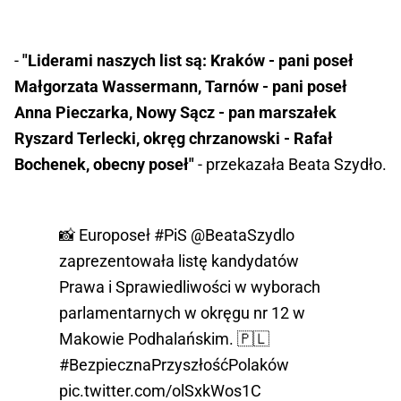
-
"Liderami naszych list są: Kraków - pani poseł
Małgorzata Wassermann, Tarnów - pani poseł
Anna Pieczarka, Nowy Sącz - pan marszałek
Ryszard Terlecki, okręg chrzanowski - Rafał
Bochenek, obecny poseł"
- przekazała Beata Szydło.
📸 Europoseł
#PiS
@BeataSzydlo
zaprezentowała listę kandydatów
Prawa i Sprawiedliwości w wyborach
parlamentarnych w okręgu nr 12 w
Makowie Podhalańskim. 🇵🇱
#BezpiecznaPrzyszłośćPolaków
pic.twitter.com/olSxkWos1C