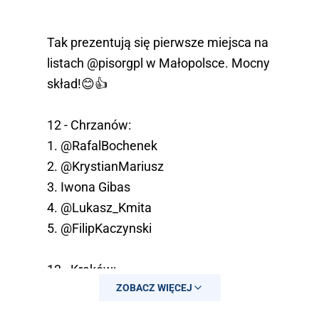
Tak prezentują się pierwsze miejsca na
listach
@pisorgpl
w Małopolsce. Mocny
skład!😊👍
12 - Chrzanów:
1.
@RafalBochenek
2.
@KrystianMariusz
3. Iwona Gibas
4.
@Lukasz_Kmita
5.
@FilipKaczynski
13 - Kraków:
ZOBACZ WIĘCEJ
1.
@wassermann_ma
2.
@AMAdamczyk