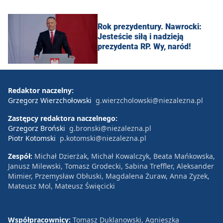
Rok prezydentury. Nawrocki:
Jesteście siłą i nadzieją
prezydenta RP. Wy, naród!
Redaktor naczelny:
Grzegorz Wierzchołowski
g.wierzcholowski@niezalezna.pl
Zastępcy redaktora naczelnego:
Grzegorz Broński
g.bronski@niezalezna.pl
Piotr Kotomski
p.kotomski@niezalezna.pl
Zespół:
Michał Dzierżak, Michał Kowalczyk, Beata Mańkowska,
Janusz Milewski, Tomasz Grodecki, Sabina Treffler, Aleksander
Mimier, Przemysław Obłuski, Magdalena Żuraw, Anna Zyzek,
Mateusz Mol, Mateusz Święcicki
Współpracownicy:
Tomasz Duklanowski, Agnieszka