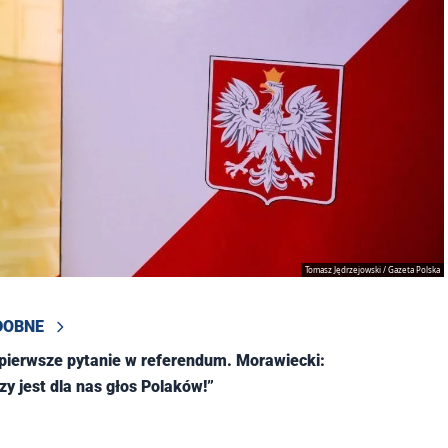
Tomasz Jędrzejowski / Gazeta Polska
DOBNE
 pierwsze pytanie w referendum. Morawiecki:
zy jest dla nas głos Polaków!”