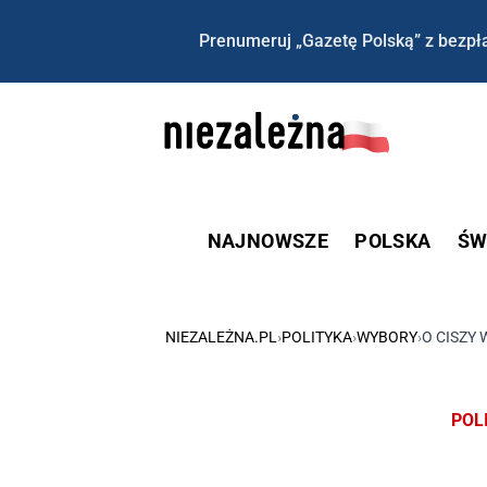
Prenumeruj „Gazetę Polską” z bezpła
NAJNOWSZE
POLSKA
ŚW
NIEZALEŻNA.PL
›
POLITYKA
›
WYBORY
›
O CISZY
POL