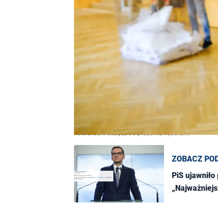
Referendum odbędzie się razem z wyborami
ZOBACZ PO
PiS ujawniło
„Najważniejs