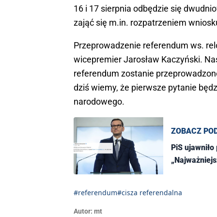
16 i 17 sierpnia odbędzie się dwud
zająć się m.in. rozpatrzeniem wnios
Przeprowadzenie referendum ws. rel
wicepremier Jarosław Kaczyński. Nas
referendum zostanie przeprowadzon
dziś wiemy, że pierwsze pytanie będ
narodowego.
ZOBACZ PO
PiS ujawniło
„Najważniejs
#referendum
#cisza referendalna
Autor:
mt