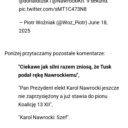
@donaldtusk
i
@NawrockiKn
. 9 sekund.
pic.twitter.com/sMT1C473N8
— Piotr Woźniak (@Woz_Piotr)
June 18,
2025
Poniżej przytaczamy pozostałe komentarze:
"Ciekawe jak silni razem zniosą, że Tusk
podał rękę Nawrockiemu",
"Pan Prezydent elekt Karol Nawrocki jeszcze
nie zaprzysiężony a już stawia do pionu
Koalicję 13 XII",
"Karol Nawrocki: Szef".