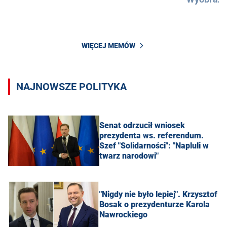
WIĘCEJ MEMÓW
NAJNOWSZE POLITYKA
Senat odrzucił wniosek
prezydenta ws. referendum.
Szef "Solidarności": "Napluli w
twarz narodowi"
"Nigdy nie było lepiej". Krzysztof
Bosak o prezydenturze Karola
Nawrockiego