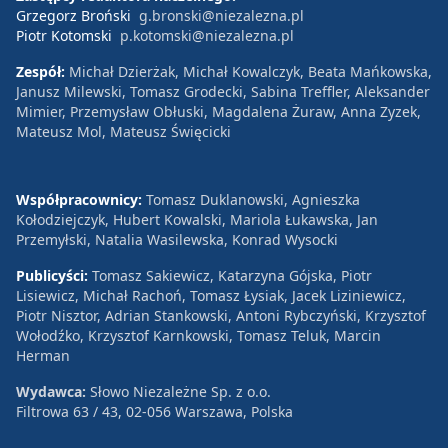
Grzegorz Broński
g.bronski@niezalezna.pl
Piotr Kotomski
p.kotomski@niezalezna.pl
Zespół:
Michał Dzierżak, Michał Kowalczyk, Beata Mańkowska,
Janusz Milewski, Tomasz Grodecki, Sabina Treffler, Aleksander
Mimier, Przemysław Obłuski, Magdalena Żuraw, Anna Zyzek,
Mateusz Mol, Mateusz Święcicki
Współpracownicy:
Tomasz Duklanowski, Agnieszka
Kołodziejczyk, Hubert Kowalski, Mariola Łukawska, Jan
Przemyłski, Natalia Wasilewska, Konrad Wysocki
Publicyści:
Tomasz Sakiewicz, Katarzyna Gójska, Piotr
Lisiewicz, Michał Rachoń, Tomasz Łysiak, Jacek Liziniewicz,
Piotr Nisztor, Adrian Stankowski, Antoni Rybczyński, Krzysztof
Wołodźko, Krzysztof Karnkowski, Tomasz Teluk, Marcin
Herman
Wydawca:
Słowo Niezależne Sp. z o.o.
Filtrowa 63 / 43, 02-056 Warszawa, Polska