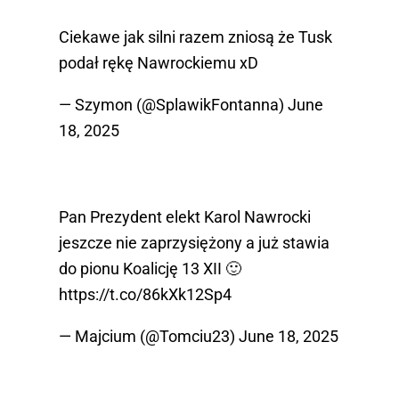
Ciekawe jak silni razem zniosą że Tusk
podał rękę Nawrockiemu xD
— Szymon (@SplawikFontanna)
June
18, 2025
Pan Prezydent elekt Karol Nawrocki
jeszcze nie zaprzysiężony a już stawia
do pionu Koalicję 13 XII 🙂
https://t.co/86kXk12Sp4
— Majcium (@Tomciu23)
June 18, 2025