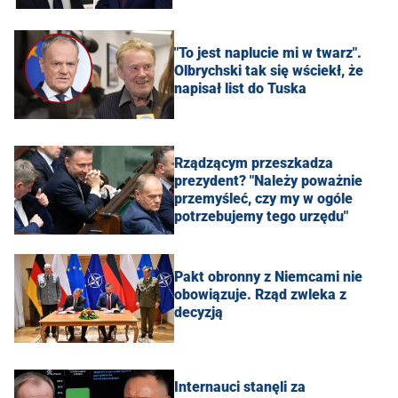
"To jest naplucie mi w twarz".
Olbrychski tak się wściekł, że
napisał list do Tuska
Rządzącym przeszkadza
prezydent? "Należy poważnie
przemyśleć, czy my w ogóle
potrzebujemy tego urzędu"
Pakt obronny z Niemcami nie
obowiązuje. Rząd zwleka z
decyzją
Internauci stanęli za