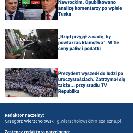
Nawrockim. Opublikowano
analizę komentarzy po wpisie
Tuska
„Rząd przyjął zasadę, by
powtarzać kłamstwa”. W tle
ceny paliw i podatki
Prezydent wyszedł do ludzi po
uroczystościach. Zatrzymał się
także... przy studiu TV
Republika
Redaktor naczelny:
Grzegorz Wierzchołowski
g.wierzcholowski@niezalezna.pl
Zastępcy redaktora naczelnego: