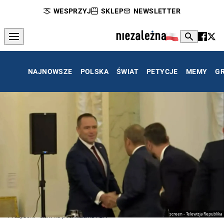
WESPRZYJ
SKLEP
NEWSLETTER
NAJNOWSZE
POLSKA
ŚWIAT
PETYCJE
MEMY
G
screen - Telewizja Republika
Prezydent - elekt na posiedzeniu RBN