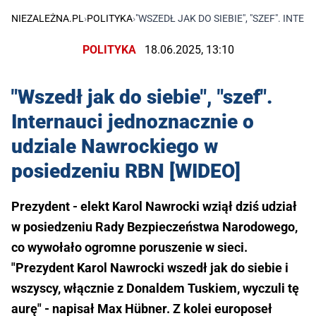
NIEZALEŻNA.PL
›
POLITYKA
›
"WSZEDŁ JAK DO SIEBIE", "SZEF". IN
POLITYKA
18.06.2025, 13:10
"Wszedł jak do siebie", "szef".
Internauci jednoznacznie o
udziale Nawrockiego w
posiedzeniu RBN [WIDEO]
Prezydent - elekt Karol Nawrocki wziął dziś udział
w posiedzeniu Rady Bezpieczeństwa Narodowego,
co wywołało ogromne poruszenie w sieci.
"Prezydent Karol Nawrocki wszedł jak do siebie i
wszyscy, włącznie z Donaldem Tuskiem, wyczuli tę
aurę" - napisał Max Hübner. Z kolei europoseł